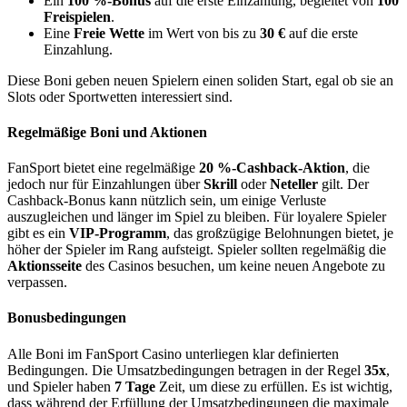
Ein
100 %-Bonus
auf die erste Einzahlung, begleitet von
100
Freispielen
.
Eine
Freie Wette
im Wert von bis zu
30 €
auf die erste
Einzahlung.
Diese Boni geben neuen Spielern einen soliden Start, egal ob sie an
Slots oder Sportwetten interessiert sind.
Regelmäßige Boni und Aktionen
FanSport bietet eine regelmäßige
20 %-Cashback-Aktion
, die
jedoch nur für Einzahlungen über
Skrill
oder
Neteller
gilt. Der
Cashback-Bonus kann nützlich sein, um einige Verluste
auszugleichen und länger im Spiel zu bleiben. Für loyalere Spieler
gibt es ein
VIP-Programm
, das großzügige Belohnungen bietet, je
höher der Spieler im Rang aufsteigt. Spieler sollten regelmäßig die
Aktionsseite
des Casinos besuchen, um keine neuen Angebote zu
verpassen.
Bonusbedingungen
Alle Boni im FanSport Casino unterliegen klar definierten
Bedingungen. Die Umsatzbedingungen betragen in der Regel
35x
,
und Spieler haben
7 Tage
Zeit, um diese zu erfüllen. Es ist wichtig,
dass während der Erfüllung der Umsatzbedingungen die maximale