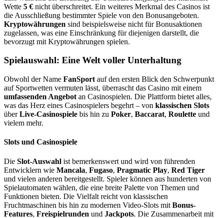
Wette
5 €
nicht überschreitet. Ein weiteres Merkmal des Casinos ist
die Ausschließung bestimmter Spiele von den Bonusangeboten.
Kryptowährungen
sind beispielsweise nicht für Bonusaktionen
zugelassen, was eine Einschränkung für diejenigen darstellt, die
bevorzugt mit Kryptowährungen spielen.
Spielauswahl: Eine Welt voller Unterhaltung
Obwohl der Name
FanSport
auf den ersten Blick den Schwerpunkt
auf Sportwetten vermuten lässt, überrascht das Casino mit einem
umfassenden Angebot
an Casinospielen. Die Plattform bietet alles,
was das Herz eines Casinospielers begehrt – von
klassischen Slots
über
Live-Casinospiele
bis hin zu
Poker
,
Baccarat
,
Roulette
und
vielem mehr.
Slots und Casinospiele
Die
Slot-Auswahl
ist bemerkenswert und wird von führenden
Entwicklern wie
Mancala
,
Fugaso
,
Pragmatic Play
,
Red Tiger
und vielen anderen bereitgestellt. Spieler können aus hunderten von
Spielautomaten wählen, die eine breite Palette von Themen und
Funktionen bieten. Die Vielfalt reicht von klassischen
Fruchtmaschinen bis hin zu modernen Video-Slots mit
Bonus-
Features
,
Freispielrunden
und
Jackpots
. Die Zusammenarbeit mit