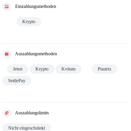
Einzahlungsmethoden
Krypto
Auszahlungsmethoden
Jeton
Krypto
Kvitum
Piastrix
SettlePay
Auszahlungslimits
Nicht eingeschränkt