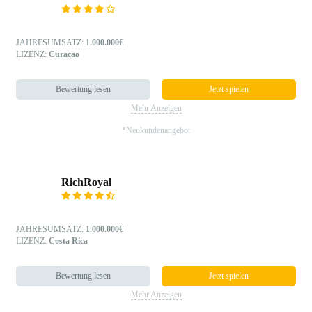
JAHRESUMSATZ:
1.000.000€
LIZENZ:
Curacao
Bewertung lesen
Jetzt spielen
Mehr Anzeigen
*Neukundenangebot
RichRoyal
JAHRESUMSATZ:
1.000.000€
LIZENZ:
Costa Rica
Bewertung lesen
Jetzt spielen
Mehr Anzeigen