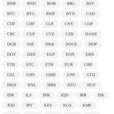
BNB
BND
BOB
BRL
BSV
BTC
BTG
BWP
BYN
CAD
CDF
CHF
CLP
CNY
COP
CRC
CUP
CVE
CZK
DASH
DGB
DJF
DKK
DOGE
DOP
DOT
DZD
EGP
EON
ERN
ETB
ETC
ETH
EUR
GBP
GEL
GHS
GMD
GNF
GTQ
HKD
HNL
HRK
HTG
HUF
IDR
ILS
INR
IQD
IRR
ISK
JOD
JPY
KES
KGS
KMF