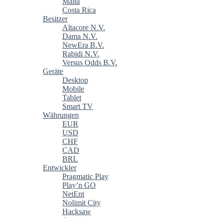
Malta
Costa Rica
Besitzer
Altacore N.V.
Dama N.V.
NewEra B.V.
Rabidi N.V.
Versus Odds B.V.
Geräte
Desktop
Mobile
Tablet
Smart TV
Währungen
EUR
USD
CHF
CAD
BRL
Entwickler
Pragmatic Play
Play’n GO
NetEnt
Nolimit City
Hacksaw