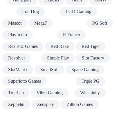
Iron Dog
LGD Gaming
Mascot
Mega7
PG Soft
Play’n Go
R.Franco
Realistic Games
Red Rake
Red Tiger
Revolver
Simple Play
Slot Factory
SlotMatrix
SmartSoft
Spade Gaming
Superlotto Games
Triple PG
TrueLab
Vibra Gaming
Winspinity
Zeppelin
Zeusplay
Zillion Games