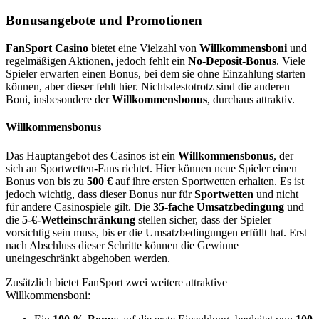
Bonusangebote und Promotionen
FanSport Casino
bietet eine Vielzahl von
Willkommensboni
und
regelmäßigen Aktionen, jedoch fehlt ein
No-Deposit-Bonus
. Viele
Spieler erwarten einen Bonus, bei dem sie ohne Einzahlung starten
können, aber dieser fehlt hier. Nichtsdestotrotz sind die anderen
Boni, insbesondere der
Willkommensbonus
, durchaus attraktiv.
Willkommensbonus
Das Hauptangebot des Casinos ist ein
Willkommensbonus
, der
sich an Sportwetten-Fans richtet. Hier können neue Spieler einen
Bonus von bis zu
500 €
auf ihre ersten Sportwetten erhalten. Es ist
jedoch wichtig, dass dieser Bonus nur für
Sportwetten
und nicht
für andere Casinospiele gilt. Die
35-fache Umsatzbedingung
und
die
5-€-Wetteinschränkung
stellen sicher, dass der Spieler
vorsichtig sein muss, bis er die Umsatzbedingungen erfüllt hat. Erst
nach Abschluss dieser Schritte können die Gewinne
uneingeschränkt abgehoben werden.
Zusätzlich bietet FanSport zwei weitere attraktive
Willkommensboni: