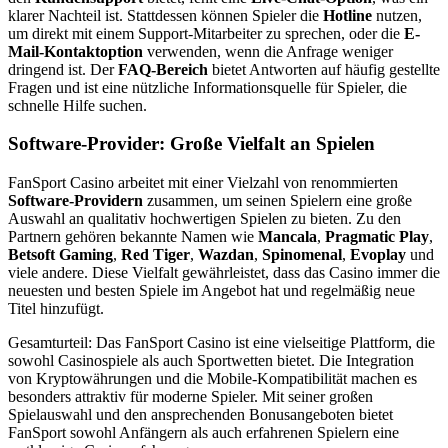
klarer Nachteil ist. Stattdessen können Spieler die
Hotline
nutzen,
um direkt mit einem Support-Mitarbeiter zu sprechen, oder die
E-
Mail-Kontaktoption
verwenden, wenn die Anfrage weniger
dringend ist. Der
FAQ-Bereich
bietet Antworten auf häufig gestellte
Fragen und ist eine nützliche Informationsquelle für Spieler, die
schnelle Hilfe suchen.
Software-Provider: Große Vielfalt an Spielen
FanSport Casino arbeitet mit einer Vielzahl von renommierten
Software-Providern
zusammen, um seinen Spielern eine große
Auswahl an qualitativ hochwertigen Spielen zu bieten. Zu den
Partnern gehören bekannte Namen wie
Mancala
,
Pragmatic Play
,
Betsoft Gaming
,
Red Tiger
,
Wazdan
,
Spinomenal
,
Evoplay
und
viele andere. Diese Vielfalt gewährleistet, dass das Casino immer die
neuesten und besten Spiele im Angebot hat und regelmäßig neue
Titel hinzufügt.
Gesamturteil: Das FanSport Casino ist eine vielseitige Plattform, die
sowohl Casinospiele als auch Sportwetten bietet. Die Integration
von Kryptowährungen und die Mobile-Kompatibilität machen es
besonders attraktiv für moderne Spieler. Mit seiner großen
Spielauswahl und den ansprechenden Bonusangeboten bietet
FanSport sowohl Anfängern als auch erfahrenen Spielern eine