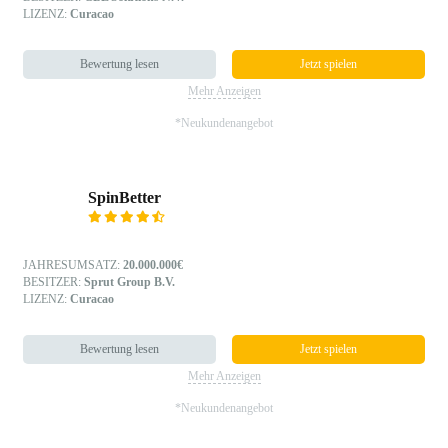
LIZENZ:
Curacao
Bewertung lesen
Jetzt spielen
Mehr Anzeigen
*Neukundenangebot
SpinBetter
JAHRESUMSATZ:
20.000.000€
BESITZER:
Sprut Group B.V.
LIZENZ:
Curacao
Bewertung lesen
Jetzt spielen
Mehr Anzeigen
*Neukundenangebot