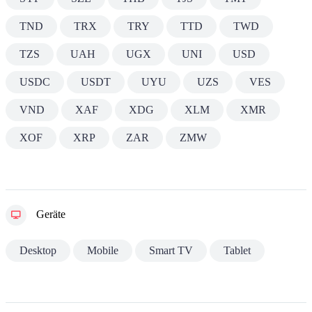
TND
TRX
TRY
TTD
TWD
TZS
UAH
UGX
UNI
USD
USDC
USDT
UYU
UZS
VES
VND
XAF
XDG
XLM
XMR
XOF
XRP
ZAR
ZMW
Geräte
Desktop
Mobile
Smart TV
Tablet