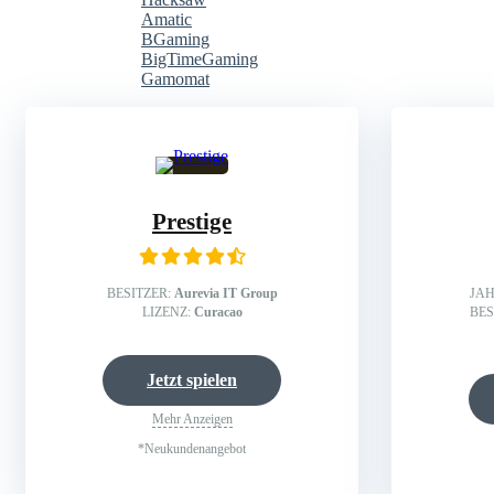
Amatic
BGaming
BigTimeGaming
Gamomat
Prestige
BESITZER:
Aurevia IT Group
JA
LIZENZ:
Curacao
BES
Jetzt spielen
Mehr Anzeigen
*Neukundenangebot