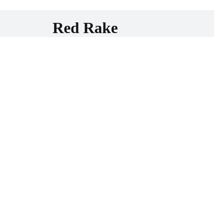
Red Rake