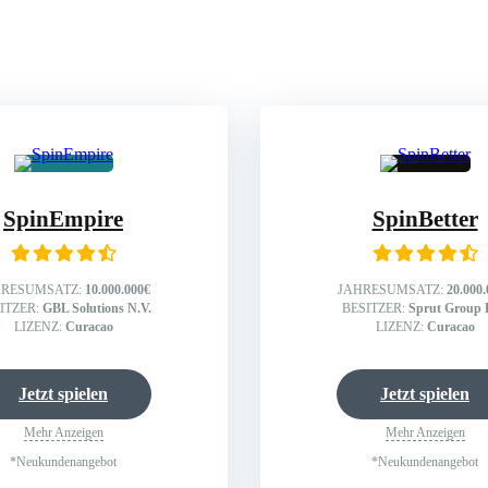
SpinEmpire
SpinBetter
HRESUMSATZ:
10.000.000€
JAHRESUMSATZ:
20.000
ITZER:
GBL Solutions N.V.
BESITZER:
Sprut Group 
LIZENZ:
Curacao
LIZENZ:
Curacao
Jetzt spielen
Jetzt spielen
Mehr Anzeigen
Mehr Anzeigen
*Neukundenangebot
*Neukundenangebot