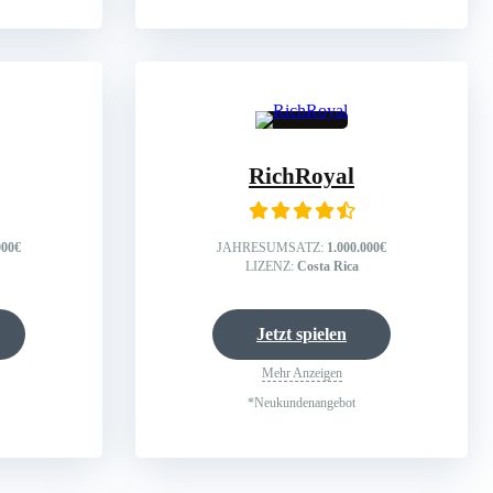
RichRoyal
000€
JAHRESUMSATZ:
1.000.000€
LIZENZ:
Costa Rica
Jetzt spielen
Mehr Anzeigen
*Neukundenangebot