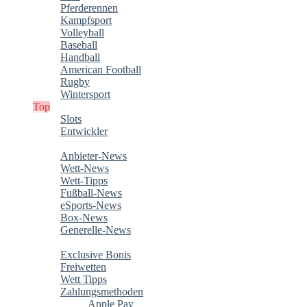
Pferderennen
Kampfsport
Volleyball
Baseball
Handball
American Football
Rugby
Wintersport
Slots
Slots
Entwickler
News
Anbieter-News
Wett-News
Wett-Tipps
Fußball-News
eSports-News
Box-News
Generelle-News
Häufig gesucht
Exclusive Bonis
Freiwetten
Wett Tipps
Zahlungsmethoden
Apple Pay