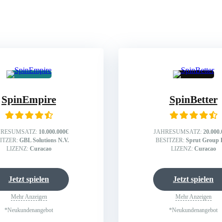
SpinEmpire
SpinBetter
HRESUMSATZ:
10.000.000€
JAHRESUMSATZ:
20.000
ITZER:
GBL Solutions N.V.
BESITZER:
Sprut Group 
LIZENZ:
Curacao
LIZENZ:
Curacao
Jetzt spielen
Jetzt spielen
Mehr Anzeigen
Mehr Anzeigen
*Neukundenangebot
*Neukundenangebot