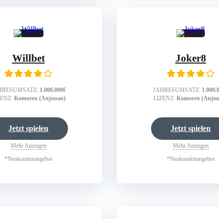
Willbet
Joker8
HRESUMSATZ:
1.000.000€
JAHRESUMSATZ:
1.000.
ZENZ:
Komoren (Anjouan)
LIZENZ:
Komoren (Anjou
Jetzt spielen
Jetzt spielen
Mehr Anzeigen
Mehr Anzeigen
*Neukundenangebot
*Neukundenangebot