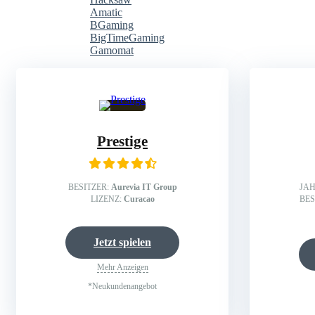
Amatic
BGaming
BigTimeGaming
Gamomat
Prestige
BESITZER:
Aurevia IT Group
JA
LIZENZ:
Curacao
BES
Jetzt spielen
Mehr Anzeigen
*Neukundenangebot