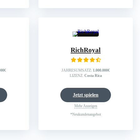
RichRoyal
000€
JAHRESUMSATZ:
1.000.000€
LIZENZ:
Costa Rica
Jetzt spielen
Mehr Anzeigen
*Neukundenangebot