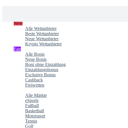
Home
Wettanbieter
Alle Wettanbieter
Beste Wettanbieter
Neue Wettanbieter
Krypto Wettanbieter
Bonis
Alle Bonis
Neue Bonis
Boni ohne Einzahlung
Einzahlungsbonus
Exclusive Bonus
Cashback
Freiwetten
Märtke
Alle Märkte
eSports
Fußball
Basketball
Motorsport
Tennis
Golf