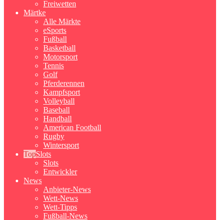
Freiwetten
Märtke
Alle Märkte
eSports
Fußball
Basketball
Motorsport
Tennis
Golf
Pferderennen
Kampfsport
Volleyball
Baseball
Handball
American Football
Rugby
Wintersport
Slots
Slots
Entwickler
News
Anbieter-News
Wett-News
Wett-Tipps
Fußball-News