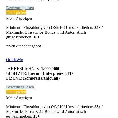
Bewertung lesen
Jetzt spielen
Mehr Anzeigen
Minimum Einzahlung von €/$/£10! Umsatzkriterien:
35x
/
Maximaler Einsatz:
5€
Bonus wird Automatisch
gutgeschrieben.
18+
*Neukundenangebot
QuickWin
JAHRESUMSATZ:
1.000.000€
BESITZER:
Liernin Enterprises LTD
LIZENZ:
Komoren (Anjouan)
Bewertung lesen
Jetzt spielen
Mehr Anzeigen
Minimum Einzahlung von €/$/£10! Umsatzkriterien:
35x
/
Maximaler Einsatz:
5€
Bonus wird Automatisch
gutgeschrieben.
18+