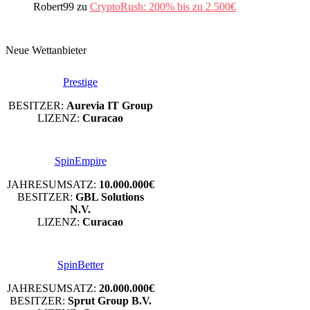
Robert99
zu
CryptoRush: 200% bis zu 2.500€
Neue Wettanbieter
Prestige
BESITZER:
Aurevia IT Group
LIZENZ:
Curacao
SpinEmpire
JAHRESUMSATZ:
10.000.000€
BESITZER:
GBL Solutions
N.V.
LIZENZ:
Curacao
SpinBetter
JAHRESUMSATZ:
20.000.000€
BESITZER:
Sprut Group B.V.