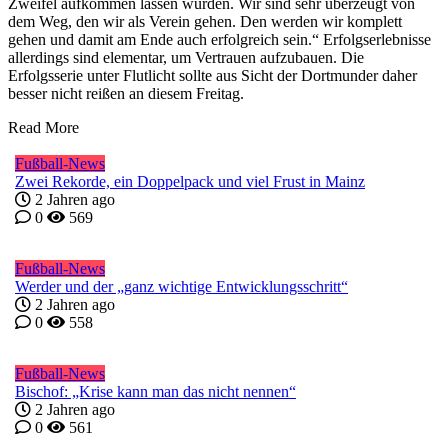
Zweifel aufkommen lassen würden. Wir sind sehr überzeugt von
dem Weg, den wir als Verein gehen. Den werden wir komplett
gehen und damit am Ende auch erfolgreich sein.“ Erfolgserlebnisse
allerdings sind elementar, um Vertrauen aufzubauen. Die
Erfolgsserie unter Flutlicht sollte aus Sicht der Dortmunder daher
besser nicht reißen an diesem Freitag.
Read More
Fußball-News
Zwei Rekorde, ein Doppelpack und viel Frust in Mainz
2 Jahren ago
0
569
Fußball-News
Werder und der „ganz wichtige Entwicklungsschritt“
2 Jahren ago
0
558
Fußball-News
Bischof: „Krise kann man das nicht nennen“
2 Jahren ago
0
561