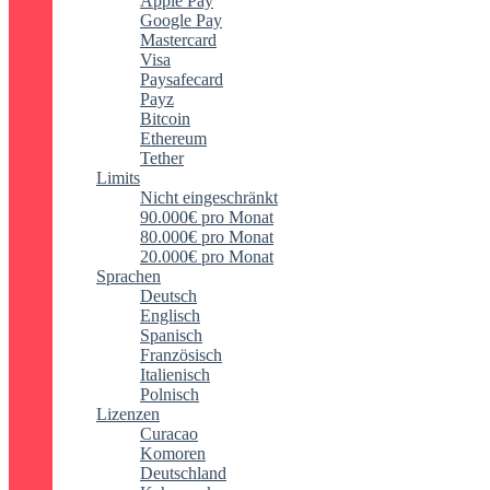
Apple Pay
Google Pay
Mastercard
Visa
Paysafecard
Payz
Bitcoin
Ethereum
Tether
Limits
Nicht eingeschränkt
90.000€ pro Monat
80.000€ pro Monat
20.000€ pro Monat
Sprachen
Deutsch
Englisch
Spanisch
Französisch
Italienisch
Polnisch
Lizenzen
Curacao
Komoren
Deutschland