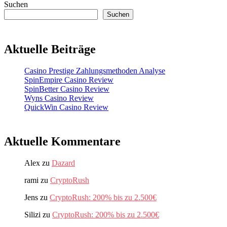
Suchen
Suchen
Aktuelle Beiträge
Casino Prestige Zahlungsmethoden Analyse
SpinEmpire Casino Review
SpinBetter Casino Review
Wyns Casino Review
QuickWin Casino Review
Aktuelle Kommentare
Alex
zu
Dazard
rami
zu
CryptoRush
Jens
zu
CryptoRush: 200% bis zu 2.500€
Silizi
zu
CryptoRush: 200% bis zu 2.500€