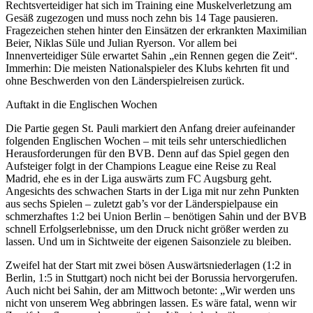
Rechtsverteidiger hat sich im Training eine Muskelverletzung am
Gesäß zugezogen und muss noch zehn bis 14 Tage pausieren.
Fragezeichen stehen hinter den Einsätzen der erkrankten Maximilian
Beier, Niklas Süle und Julian Ryerson. Vor allem bei
Innenverteidiger Süle erwartet Sahin „ein Rennen gegen die Zeit“.
Immerhin: Die meisten Nationalspieler des Klubs kehrten fit und
ohne Beschwerden von den Länderspielreisen zurück.
Auftakt in die Englischen Wochen
Die Partie gegen St. Pauli markiert den Anfang dreier aufeinander
folgenden Englischen Wochen – mit teils sehr unterschiedlichen
Herausforderungen für den BVB. Denn auf das Spiel gegen den
Aufsteiger folgt in der Champions League eine Reise zu Real
Madrid, ehe es in der Liga auswärts zum FC Augsburg geht.
Angesichts des schwachen Starts in der Liga mit nur zehn Punkten
aus sechs Spielen – zuletzt gab’s vor der Länderspielpause ein
schmerzhaftes 1:2 bei Union Berlin – benötigen Sahin und der BVB
schnell Erfolgserlebnisse, um den Druck nicht größer werden zu
lassen. Und um in Sichtweite der eigenen Saisonziele zu bleiben.
Zweifel hat der Start mit zwei bösen Auswärtsniederlagen (1:2 in
Berlin, 1:5 in Stuttgart) noch nicht bei der Borussia hervorgerufen.
Auch nicht bei Sahin, der am Mittwoch betonte: „Wir werden uns
nicht von unserem Weg abbringen lassen. Es wäre fatal, wenn wir