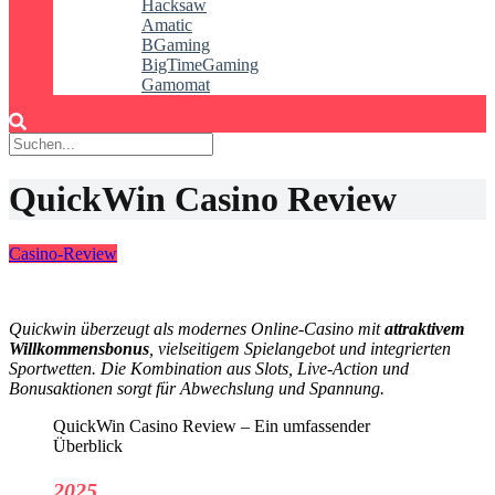
Hacksaw
Amatic
BGaming
BigTimeGaming
Gamomat
QuickWin Casino Review
Casino-Review
Quickwin überzeugt als modernes Online-Casino mit
attraktivem
Willkommensbonus
, vielseitigem Spielangebot und integrierten
Sportwetten. Die Kombination aus Slots, Live-Action und
Bonusaktionen sorgt für Abwechslung und Spannung.
QuickWin Casino Review – Ein umfassender
Überblick
2025