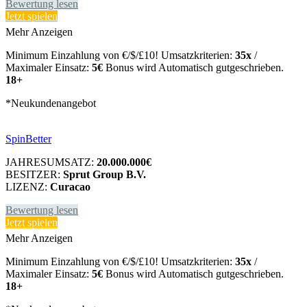
Bewertung lesen
Jetzt spielen
Mehr Anzeigen
Minimum Einzahlung von €/$/£10! Umsatzkriterien:
35x
/
Maximaler Einsatz:
5€
Bonus wird Automatisch gutgeschrieben.
18+
*Neukundenangebot
SpinBetter
JAHRESUMSATZ:
20.000.000€
BESITZER:
Sprut Group B.V.
LIZENZ:
Curacao
Bewertung lesen
Jetzt spielen
Mehr Anzeigen
Minimum Einzahlung von €/$/£10! Umsatzkriterien:
35x
/
Maximaler Einsatz:
5€
Bonus wird Automatisch gutgeschrieben.
18+