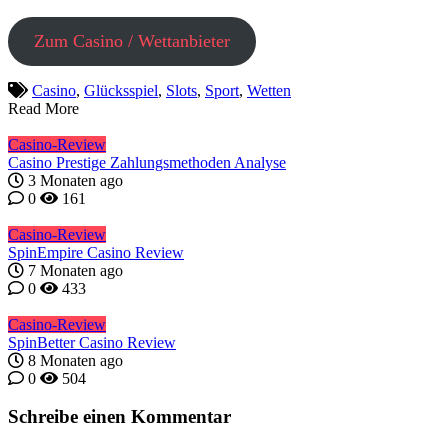
Zum Casino / Wettanbieter
Casino
,
Glücksspiel
,
Slots
,
Sport
,
Wetten
Read More
Casino-Review
Casino Prestige Zahlungsmethoden Analyse
3 Monaten ago
0
161
Casino-Review
SpinEmpire Casino Review
7 Monaten ago
0
433
Casino-Review
SpinBetter Casino Review
8 Monaten ago
0
504
Schreibe einen Kommentar