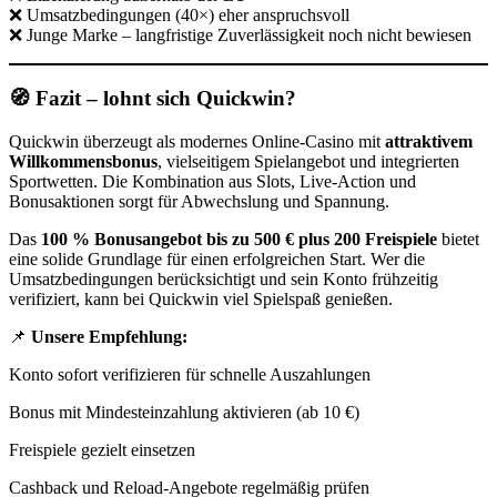
❌ Umsatzbedingungen (40×) eher anspruchsvoll
❌ Junge Marke – langfristige Zuverlässigkeit noch nicht bewiesen
🧭
Fazit – lohnt sich Quickwin?
Quickwin überzeugt als modernes Online-Casino mit
attraktivem
Willkommensbonus
, vielseitigem Spielangebot und integrierten
Sportwetten. Die Kombination aus Slots, Live-Action und
Bonusaktionen sorgt für Abwechslung und Spannung.
Das
100 % Bonusangebot bis zu 500 € plus 200 Freispiele
bietet
eine solide Grundlage für einen erfolgreichen Start. Wer die
Umsatzbedingungen berücksichtigt und sein Konto frühzeitig
verifiziert, kann bei Quickwin viel Spielspaß genießen.
📌
Unsere Empfehlung:
Konto sofort verifizieren für schnelle Auszahlungen
Bonus mit Mindesteinzahlung aktivieren (ab 10 €)
Freispiele gezielt einsetzen
Cashback und Reload-Angebote regelmäßig prüfen