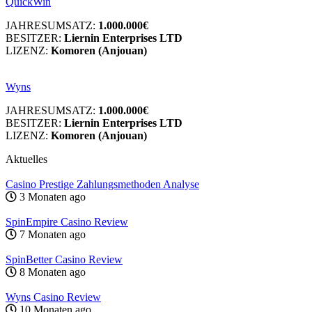
QuickWin
JAHRESUMSATZ:
1.000.000€
BESITZER:
Liernin Enterprises LTD
LIZENZ:
Komoren (Anjouan)
Wyns
JAHRESUMSATZ:
1.000.000€
BESITZER:
Liernin Enterprises LTD
LIZENZ:
Komoren (Anjouan)
Aktuelles
Casino Prestige Zahlungsmethoden Analyse
3 Monaten ago
SpinEmpire Casino Review
7 Monaten ago
SpinBetter Casino Review
8 Monaten ago
Wyns Casino Review
10 Monaten ago