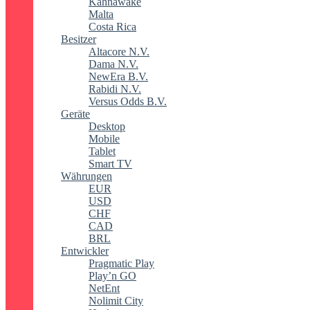
Kahnawake
Malta
Costa Rica
Besitzer
Altacore N.V.
Dama N.V.
NewEra B.V.
Rabidi N.V.
Versus Odds B.V.
Geräte
Desktop
Mobile
Tablet
Smart TV
Währungen
EUR
USD
CHF
CAD
BRL
Entwickler
Pragmatic Play
Play’n GO
NetEnt
Nolimit City