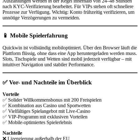
Auszahlungen werden in der Regel innerhalb von 24–48 Stunden
nach KYC-Verifizierung bearbeitet. Für VIPs stehen oft schnellere
Prozesse zur Verfügung. Wichtig: Konto frühzeitig verifizieren, um
unnötige Verzögerungen zu vermeiden.
📱
Mobile Spielerfahrung
Quickwin ist vollständig mobiloptimiert. Über den Browser läuft die
Plattform flüssig, ohne dass eine App heruntergeladen werden muss.
Slots, Tischspiele und Wetten sind mobil jederzeit verfügbar – mit
intuitiver Navigation und stabiler Performance.
✅
Vor- und Nachteile im Überblick
Vorteile
✅ Solider Willkommensbonus mit 200 Freispielen
✅ Kombination aus Casino und Sportwetten
✅ Vielfältiges Spielangebot mit Live-Casino
✅ VIP-Programm mit exklusiven Vorteilen
✅ Mobile-optimiertes Spielerlebnis
Nachteile
❌ Lizenzierung außerhalb der EU