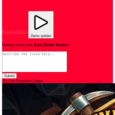
Echtgeldmodus
Demo spielen
Having issues with
Zeus Divine Riches
?
Submit
Try Our Featured Games