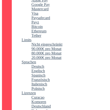
Apple Pay
Google Pay
Mastercard
Visa
Paysafecard
Payz
Bitcoin
Ethereum
Tether
Limits
Nicht eingeschränkt
90.000€ pro Monat
80.000€ pro Monat
20.000€ pro Monat
Sprachen
Deutsch
Englisch
Spanisch
Französisch
Italienisch
Polnisch
Lizenzen
Curacao
Komoren
Deutschland