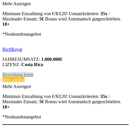
Mehr Anzeigen
Minimum Einzahlung von €/$/£20! Umsatzkriterien:
35x
/
Maximaler Einsatz:
5€
Bonus wird Automatisch gutgeschrieben.
18+
*Neukundenangebot
RichRoyal
JAHRESUMSATZ:
1.000.000€
LIZENZ:
Costa Rica
Bewertung lesen
Jetzt spielen
Mehr Anzeigen
Minimum Einzahlung von €/$/£20! Umsatzkriterien:
35x
/
Maximaler Einsatz:
5€
Bonus wird Automatisch gutgeschrieben.
18+
*Neukundenangebot