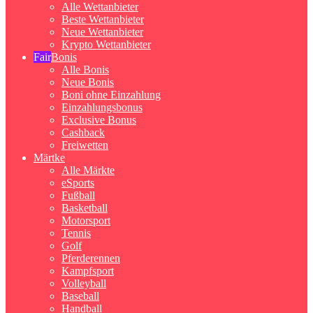
Alle Wettanbieter
Beste Wettanbieter
Neue Wettanbieter
Krypto Wettanbieter
Bonis
Alle Bonis
Neue Bonis
Boni ohne Einzahlung
Einzahlungsbonus
Exclusive Bonus
Cashback
Freiwetten
Märtke
Alle Märkte
eSports
Fußball
Basketball
Motorsport
Tennis
Golf
Pferderennen
Kampfsport
Volleyball
Baseball
Handball