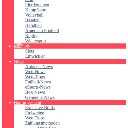
Pferderennen
Kampfsport
Volleyball
Baseball
Handball
American Football
Rugby
Wintersport
Slots
Slots
Entwickler
News
Anbieter-News
Wett-News
Wett-Tipps
Fußball-News
eSports-News
Box-News
Generelle-News
Häufig gesucht
Exclusive Bonis
Freiwetten
Wett Tipps
Zahlungsmethoden