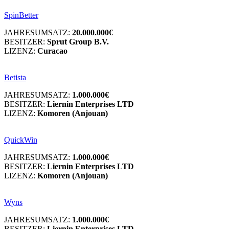
SpinBetter
JAHRESUMSATZ:
20.000.000€
BESITZER:
Sprut Group B.V.
LIZENZ:
Curacao
Betista
JAHRESUMSATZ:
1.000.000€
BESITZER:
Liernin Enterprises LTD
LIZENZ:
Komoren (Anjouan)
QuickWin
JAHRESUMSATZ:
1.000.000€
BESITZER:
Liernin Enterprises LTD
LIZENZ:
Komoren (Anjouan)
Wyns
JAHRESUMSATZ:
1.000.000€
BESITZER:
Liernin Enterprises LTD