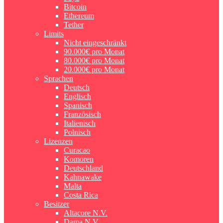
Bitcoin
Ethereum
Tether
Limits
Nicht eingeschränkt
90.000€ pro Monat
80.000€ pro Monat
20.000€ pro Monat
Sprachen
Deutsch
Englisch
Spanisch
Französisch
Italienisch
Polnisch
Lizenzen
Curacao
Komoren
Deutschland
Kahnawake
Malta
Costa Rica
Besitzer
Altacore N.V.
Dama N.V.