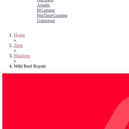
Amatic
BGaming
BigTimeGaming
Gamomat
Home
»
Slots
»
Phantom
»
Wild Reel Royale