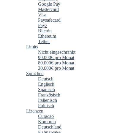
Google Pay
Mastercard
Visa
Paysafecard
Payz
Bitcoin
Ethereum
Tether
Limits
Nicht eingeschränkt
90.000€ pro Monat
80.000€ pro Monat
20.000€ pro Monat
Sprachen
Deutsch
Englisch
Spanisch
Französisch
Italienisch
Polnisch
Lizenzen
Curacao
Komoren
Deutschland
Kahnawake