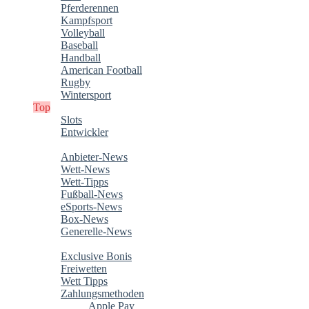
Pferderennen
Kampfsport
Volleyball
Baseball
Handball
American Football
Rugby
Wintersport
Slots
Slots
Entwickler
News
Anbieter-News
Wett-News
Wett-Tipps
Fußball-News
eSports-News
Box-News
Generelle-News
Häufig gesucht
Exclusive Bonis
Freiwetten
Wett Tipps
Zahlungsmethoden
Apple Pay