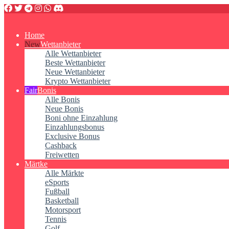
Home
Wettanbieter
Alle Wettanbieter
Beste Wettanbieter
Neue Wettanbieter
Krypto Wettanbieter
Bonis
Alle Bonis
Neue Bonis
Boni ohne Einzahlung
Einzahlungsbonus
Exclusive Bonus
Cashback
Freiwetten
Märtke
Alle Märkte
eSports
Fußball
Basketball
Motorsport
Tennis
Golf