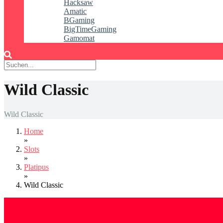
Hacksaw
Amatic
BGaming
BigTimeGaming
Gamomat
Wild Classic
Wild Classic
Home
»
Slots
»
Platipus
»
Wild Classic