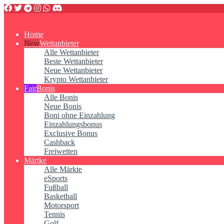
Home
Wettanbieter
Alle Wettanbieter
Beste Wettanbieter
Neue Wettanbieter
Krypto Wettanbieter
Bonis
Alle Bonis
Neue Bonis
Boni ohne Einzahlung
Einzahlungsbonus
Exclusive Bonus
Cashback
Freiwetten
Märtke
Alle Märkte
eSports
Fußball
Basketball
Motorsport
Tennis
Golf