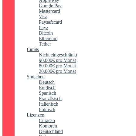
Apple Pay
Google Pay
Mastercard
Visa
Paysafecard
Payz
Bitcoin
Ethereum
Tether
Limits
Nicht eingeschränkt
90.000€ pro Monat
80.000€ pro Monat
20.000€ pro Monat
Sprachen
Deutsch
Englisch
Spanisch
Französisch
Italienisch
Polnisch
Lizenzen
Curacao
Komoren
Deutschland