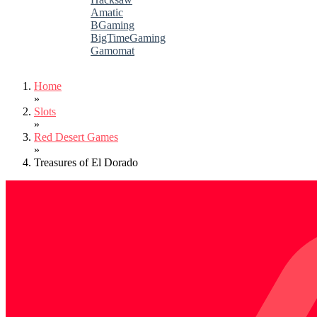
Amatic
BGaming
BigTimeGaming
Gamomat
Home
»
Slots
»
Red Desert Games
»
Treasures of El Dorado