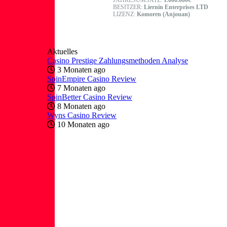
JAHRESUMSATZ:
1.000.000€
BESITZER:
Liernin Enterprises LTD
LIZENZ:
Komoren (Anjouan)
Aktuelles
Casino Prestige Zahlungsmethoden Analyse
3 Monaten ago
SpinEmpire Casino Review
7 Monaten ago
SpinBetter Casino Review
8 Monaten ago
Wyns Casino Review
10 Monaten ago