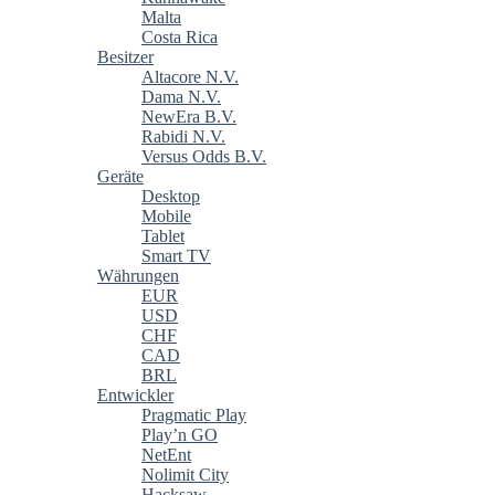
Malta
Costa Rica
Besitzer
Altacore N.V.
Dama N.V.
NewEra B.V.
Rabidi N.V.
Versus Odds B.V.
Geräte
Desktop
Mobile
Tablet
Smart TV
Währungen
EUR
USD
CHF
CAD
BRL
Entwickler
Pragmatic Play
Play’n GO
NetEnt
Nolimit City
Hacksaw