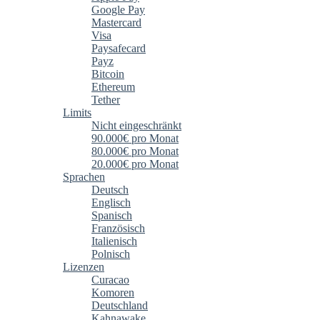
Google Pay
Mastercard
Visa
Paysafecard
Payz
Bitcoin
Ethereum
Tether
Limits
Nicht eingeschränkt
90.000€ pro Monat
80.000€ pro Monat
20.000€ pro Monat
Sprachen
Deutsch
Englisch
Spanisch
Französisch
Italienisch
Polnisch
Lizenzen
Curacao
Komoren
Deutschland
Kahnawake