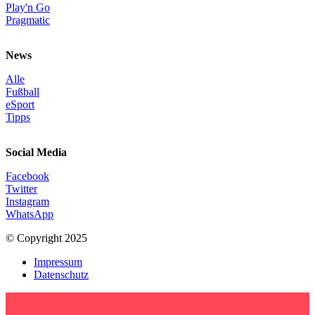
Play'n Go
Pragmatic
News
Alle
Fußball
eSport
Tipps
Social Media
Facebook
Twitter
Instagram
WhatsApp
© Copyright 2025
Impressum
Datenschutz