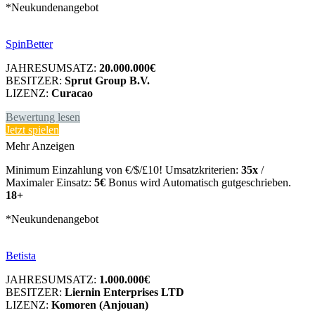
*Neukundenangebot
SpinBetter
JAHRESUMSATZ:
20.000.000€
BESITZER:
Sprut Group B.V.
LIZENZ:
Curacao
Bewertung lesen
Jetzt spielen
Mehr Anzeigen
Minimum Einzahlung von €/$/£10! Umsatzkriterien:
35x
/
Maximaler Einsatz:
5€
Bonus wird Automatisch gutgeschrieben.
18+
*Neukundenangebot
Betista
JAHRESUMSATZ:
1.000.000€
BESITZER:
Liernin Enterprises LTD
LIZENZ:
Komoren (Anjouan)