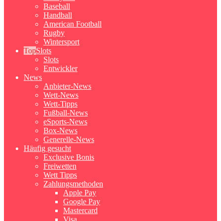
Baseball
Handball
American Football
Rugby
Wintersport
Slots
Slots
Entwickler
News
Anbieter-News
Wett-News
Wett-Tipps
Fußball-News
eSports-News
Box-News
Generelle-News
Häufig gesucht
Exclusive Bonis
Freiwetten
Wett Tipps
Zahlungsmethoden
Apple Pay
Google Pay
Mastercard
Visa