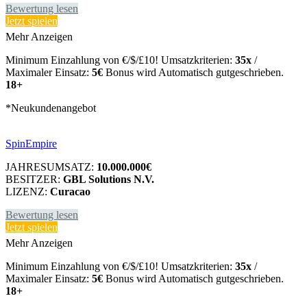
Bewertung lesen
Jetzt spielen
Mehr Anzeigen
Minimum Einzahlung von €/$/£10! Umsatzkriterien:
35x
/
Maximaler Einsatz:
5€
Bonus wird Automatisch gutgeschrieben.
18+
*Neukundenangebot
SpinEmpire
JAHRESUMSATZ:
10.000.000€
BESITZER:
GBL Solutions N.V.
LIZENZ:
Curacao
Bewertung lesen
Jetzt spielen
Mehr Anzeigen
Minimum Einzahlung von €/$/£10! Umsatzkriterien:
35x
/
Maximaler Einsatz:
5€
Bonus wird Automatisch gutgeschrieben.
18+