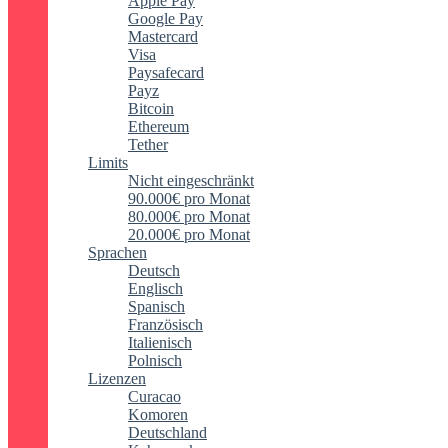
Apple Pay
Google Pay
Mastercard
Visa
Paysafecard
Payz
Bitcoin
Ethereum
Tether
Limits
Nicht eingeschränkt
90.000€ pro Monat
80.000€ pro Monat
20.000€ pro Monat
Sprachen
Deutsch
Englisch
Spanisch
Französisch
Italienisch
Polnisch
Lizenzen
Curacao
Komoren
Deutschland