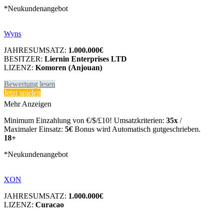
*Neukundenangebot
Wyns
JAHRESUMSATZ:
1.000.000€
BESITZER:
Liernin Enterprises LTD
LIZENZ:
Komoren (Anjouan)
Bewertung lesen
Jetzt spielen
Mehr Anzeigen
Minimum Einzahlung von €/$/£10! Umsatzkriterien:
35x
/
Maximaler Einsatz:
5€
Bonus wird Automatisch gutgeschrieben.
18+
*Neukundenangebot
XON
JAHRESUMSATZ:
1.000.000€
LIZENZ:
Curacao