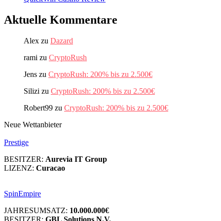
Aktuelle Kommentare
Alex
zu
Dazard
rami
zu
CryptoRush
Jens
zu
CryptoRush: 200% bis zu 2.500€
Silizi
zu
CryptoRush: 200% bis zu 2.500€
Robert99
zu
CryptoRush: 200% bis zu 2.500€
Neue Wettanbieter
Prestige
BESITZER:
Aurevia IT Group
LIZENZ:
Curacao
SpinEmpire
JAHRESUMSATZ:
10.000.000€
BESITZER:
GBL Solutions N.V.