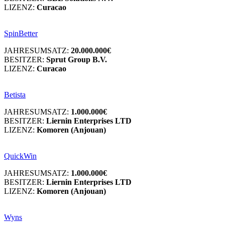
LIZENZ:
Curacao
SpinBetter
JAHRESUMSATZ:
20.000.000€
BESITZER:
Sprut Group B.V.
LIZENZ:
Curacao
Betista
JAHRESUMSATZ:
1.000.000€
BESITZER:
Liernin Enterprises LTD
LIZENZ:
Komoren (Anjouan)
QuickWin
JAHRESUMSATZ:
1.000.000€
BESITZER:
Liernin Enterprises LTD
LIZENZ:
Komoren (Anjouan)
Wyns