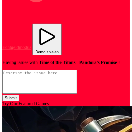
Echtgeldmodus
Demo spielen
Having issues with
Time of the Titans - Pandora's Promise
?
Submit
Try Our Featured Games