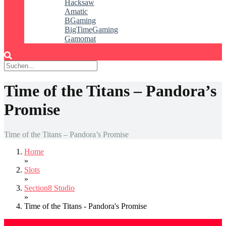
Hacksaw
Amatic
BGaming
BigTimeGaming
Gamomat
Time of the Titans – Pandora’s
Promise
Time of the Titans – Pandora’s Promise
Home
»
Slots
»
Section8 Studio
»
Time of the Titans - Pandora's Promise