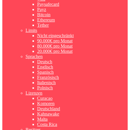
Paysafecard
Payz
Bitcoin
Ethereum
Tether
Limits
Nicht eingeschränkt
90.000€ pro Monat
80.000€ pro Monat
20.000€ pro Monat
Sprachen
Deutsch
Englisch
Spanisch
Französisch
Italienisch
Polnisch
Lizenzen
Curacao
Komoren
Deutschland
Kahnawake
Malta
Costa Rica
Besitzer