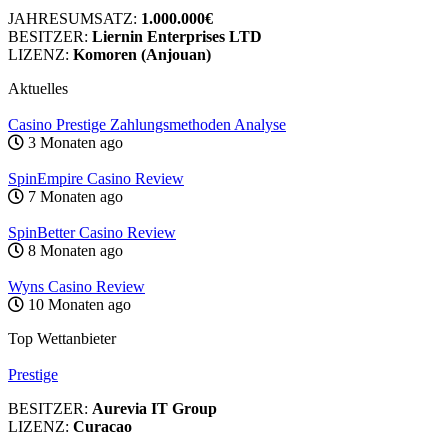
JAHRESUMSATZ:
1.000.000€
BESITZER:
Liernin Enterprises LTD
LIZENZ:
Komoren (Anjouan)
Aktuelles
Casino Prestige Zahlungsmethoden Analyse
3 Monaten ago
SpinEmpire Casino Review
7 Monaten ago
SpinBetter Casino Review
8 Monaten ago
Wyns Casino Review
10 Monaten ago
Top Wettanbieter
Prestige
BESITZER:
Aurevia IT Group
LIZENZ:
Curacao