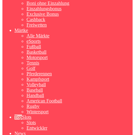
Boni ohne Einzahlung
Einzahlungsbonus
Exclusive Bonus
Cashback
Freiwetten
Märtke
Alle Märkte
eSports
Fußball
Basketball
Motorsport
Tennis
Golf
Pferderennen
Kampfsport
Volleyball
Baseball
Handball
American Football
Rugby
Wintersport
Slots
Slots
Entwickler
News