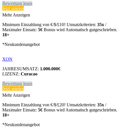
Bewertung lesen
Jetzt spielen
Mehr Anzeigen
Minimum Einzahlung von €/$/£10! Umsatzkriterien:
35x
/
Maximaler Einsatz:
5€
Bonus wird Automatisch gutgeschrieben.
18+
*Neukundenangebot
XON
JAHRESUMSATZ:
1.000.000€
LIZENZ:
Curacao
Bewertung lesen
Jetzt spielen
Mehr Anzeigen
Minimum Einzahlung von €/$/£20! Umsatzkriterien:
35x
/
Maximaler Einsatz:
5€
Bonus wird Automatisch gutgeschrieben.
18+
*Neukundenangebot