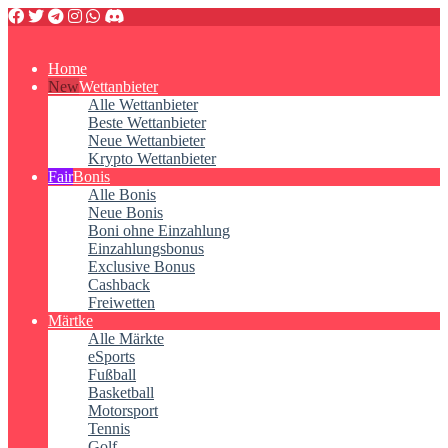
Home
Wettanbieter
Alle Wettanbieter
Beste Wettanbieter
Neue Wettanbieter
Krypto Wettanbieter
Bonis
Alle Bonis
Neue Bonis
Boni ohne Einzahlung
Einzahlungsbonus
Exclusive Bonus
Cashback
Freiwetten
Märtke
Alle Märkte
eSports
Fußball
Basketball
Motorsport
Tennis
Golf