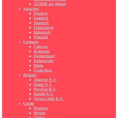
20.000€ pro Monat
Sprachen
Deutsch
Englisch
Spanisch
Französisch
Italienisch
Polnisch
Lizenzen
Curacao
Komoren
Deutschland
Kahnawake
Malta
Costa Rica
Besitzer
Altacore N.V.
Dama N.V.
NewEra B.V.
Rabidi N.V.
Versus Odds B.V.
Geräte
Desktop
Mobile
Tablet