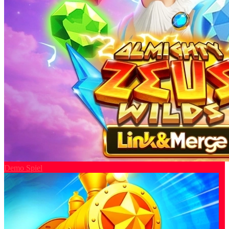
Demo Spiel