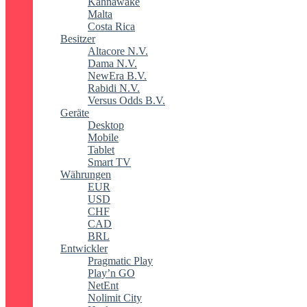
Kahnawake
Malta
Costa Rica
Besitzer
Altacore N.V.
Dama N.V.
NewEra B.V.
Rabidi N.V.
Versus Odds B.V.
Geräte
Desktop
Mobile
Tablet
Smart TV
Währungen
EUR
USD
CHF
CAD
BRL
Entwickler
Pragmatic Play
Play’n GO
NetEnt
Nolimit City