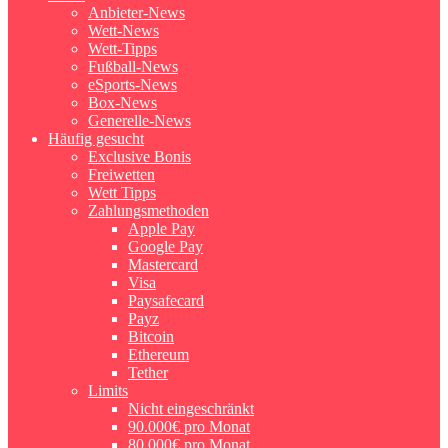
Anbieter-News
Wett-News
Wett-Tipps
Fußball-News
eSports-News
Box-News
Generelle-News
Häufig gesucht
Exclusive Bonis
Freiwetten
Wett Tipps
Zahlungsmethoden
Apple Pay
Google Pay
Mastercard
Visa
Paysafecard
Payz
Bitcoin
Ethereum
Tether
Limits
Nicht eingeschränkt
90.000€ pro Monat
80.000€ pro Monat