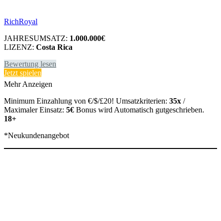
RichRoyal
JAHRESUMSATZ:
1.000.000€
LIZENZ:
Costa Rica
Bewertung lesen
Jetzt spielen
Mehr Anzeigen
Minimum Einzahlung von €/$/£20! Umsatzkriterien:
35x
/
Maximaler Einsatz:
5€
Bonus wird Automatisch gutgeschrieben.
18+
*Neukundenangebot