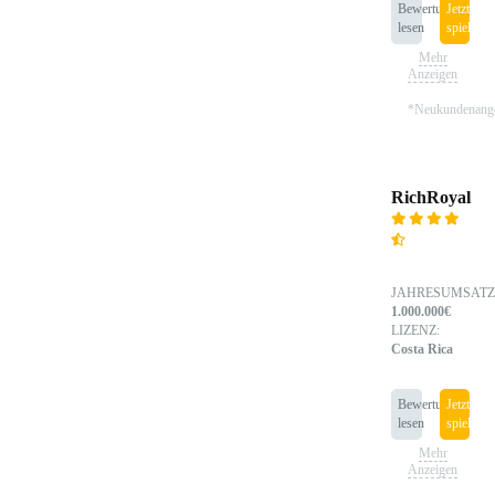
Bewertung
Jetzt
lesen
spielen
Mehr
Anzeigen
*Neukundenang
RichRoyal
JAHRESUMSATZ
1.000.000€
LIZENZ:
Costa Rica
Bewertung
Jetzt
lesen
spielen
Mehr
Anzeigen