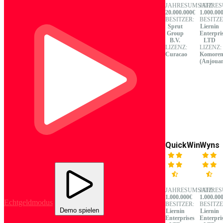
JAHRESUMSATZ:
JAHRES
20.000.000€
1.000.00
BESITZER:
BESITZE
Sprut
Liernin
Group
Enterpri
B.V.
LTD
LIZENZ:
LIZENZ:
Curacao
Komore
(Anjoua
QuickWin
Wyns
JAHRESUMSATZ:
JAHRES
1.000.000€
1.000.00
Echtgeldmodus
BESITZER:
BESITZE
Demo spielen
Liernin
Liernin
Enterprises
Enterpri