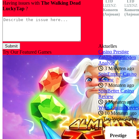
LTD
LTD
Having issues with
The Walking Dead
LIZENZ:
LIZENZ:
LuckyTap
?
Komoren
Komore
(Anjouan)
(Anjoua
Aktuelles
Submit
Casino Prestige
Try Our Featured Games
Zahlungsmethoden
Analyse
3 Monaten ago
SpinEmpire Casino
Review
7 Monaten ago
SpinBetter Casino
Review
8 Monaten ago
Wyns Casino Revie
10 Monaten ago
Top Wettanbieter
Prestige