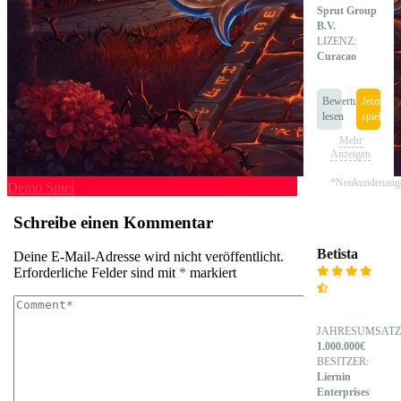
Sprut Group
B.V.
LIZENZ:
Curacao
Bewertung
Jetzt
lesen
spielen
Mehr
Anzeigen
*Neukundenang
Demo Spiel
Schreibe einen Kommentar
Betista
Deine E-Mail-Adresse wird nicht veröffentlicht.
Erforderliche Felder sind mit
*
markiert
JAHRESUMSATZ
1.000.000€
BESITZER:
Liernin
Enterprises