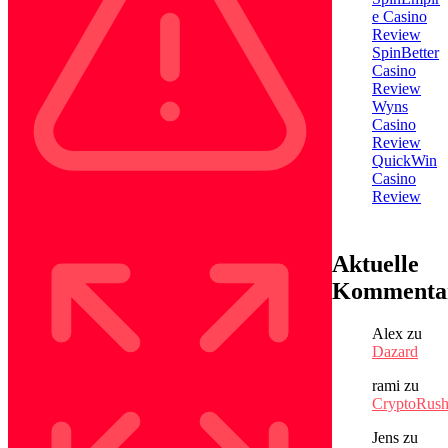
e Casino
Review
SpinBetter
Casino
Review
Wyns
Casino
Review
QuickWin
Casino
Review
Aktuelle
Kommenta
Alex
zu
Dazard
rami
zu
CryptoRus
Jens
zu