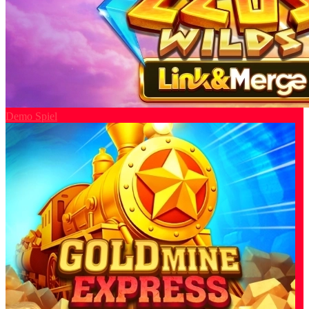
Demo Spiel