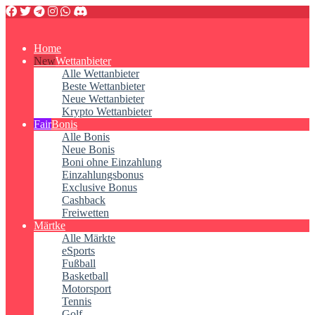
Home
Wettanbieter
Alle Wettanbieter
Beste Wettanbieter
Neue Wettanbieter
Krypto Wettanbieter
Bonis
Alle Bonis
Neue Bonis
Boni ohne Einzahlung
Einzahlungsbonus
Exclusive Bonus
Cashback
Freiwetten
Märtke
Alle Märkte
eSports
Fußball
Basketball
Motorsport
Tennis
Golf