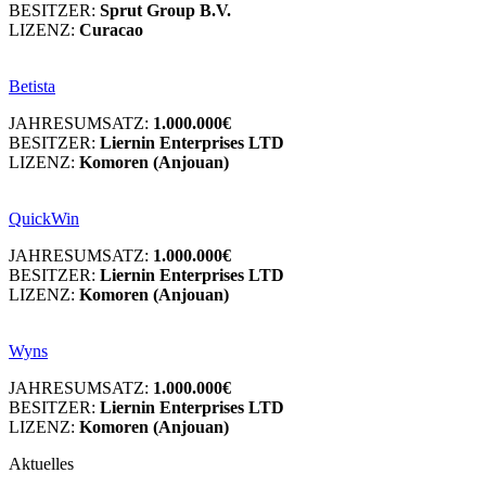
BESITZER:
Sprut Group B.V.
LIZENZ:
Curacao
Betista
JAHRESUMSATZ:
1.000.000€
BESITZER:
Liernin Enterprises LTD
LIZENZ:
Komoren (Anjouan)
QuickWin
JAHRESUMSATZ:
1.000.000€
BESITZER:
Liernin Enterprises LTD
LIZENZ:
Komoren (Anjouan)
Wyns
JAHRESUMSATZ:
1.000.000€
BESITZER:
Liernin Enterprises LTD
LIZENZ:
Komoren (Anjouan)
Aktuelles