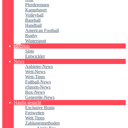
Pferderennen
Kampfsport
Volleyball
Baseball
Handball
American Football
Rugby
Wintersport
Slots
Slots
Entwickler
News
Anbieter-News
Wett-News
Wett-Tipps
Fußball-News
eSports-News
Box-News
Generelle-News
Häufig gesucht
Exclusive Bonis
Freiwetten
Wett Tipps
Zahlungsmethoden