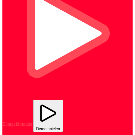
Echtgeldmodus
Demo spielen