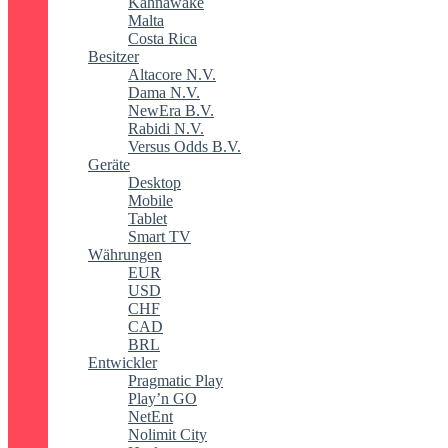
Kahnawake
Malta
Costa Rica
Besitzer
Altacore N.V.
Dama N.V.
NewEra B.V.
Rabidi N.V.
Versus Odds B.V.
Geräte
Desktop
Mobile
Tablet
Smart TV
Währungen
EUR
USD
CHF
CAD
BRL
Entwickler
Pragmatic Play
Play’n GO
NetEnt
Nolimit City