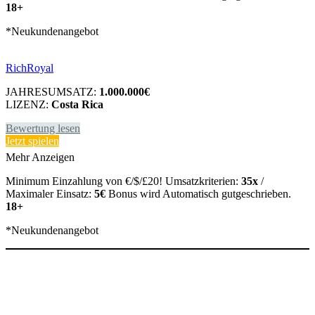
18+
*Neukundenangebot
RichRoyal
JAHRESUMSATZ:
1.000.000€
LIZENZ:
Costa Rica
Bewertung lesen
Jetzt spielen
Mehr Anzeigen
Minimum Einzahlung von €/$/£20! Umsatzkriterien:
35x
/
Maximaler Einsatz:
5€
Bonus wird Automatisch gutgeschrieben.
18+
*Neukundenangebot