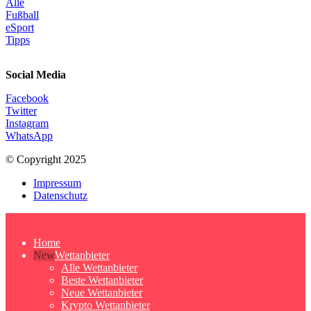
Alle
Fußball
eSport
Tipps
Social Media
Facebook
Twitter
Instagram
WhatsApp
© Copyright 2025
Impressum
Datenschutz
Home
Wettanbieter
Alle Wettanbieter
Beste Wettanbieter
Neue Wettanbieter
Krypto Wettanbieter