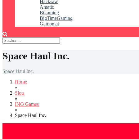
Hacksaw
Amatic
BGaming
BigTimeGaming
Gamomat
Space Haul Inc.
Space Haul Inc.
Home
»
Slots
»
INO Games
»
Space Haul Inc.