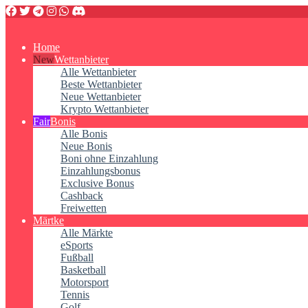
Home
Wettanbieter
Alle Wettanbieter
Beste Wettanbieter
Neue Wettanbieter
Krypto Wettanbieter
Bonis
Alle Bonis
Neue Bonis
Boni ohne Einzahlung
Einzahlungsbonus
Exclusive Bonus
Cashback
Freiwetten
Märtke
Alle Märkte
eSports
Fußball
Basketball
Motorsport
Tennis
Golf