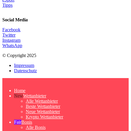
Tipps
Social Media
Facebook
Twitter
Instagram
WhatsApp
© Copyright 2025
Impressum
Datenschutz
Home
Wettanbieter
Alle Wettanbieter
Beste Wettanbieter
Neue Wettanbieter
Krypto Wettanbieter
Bonis
Alle Bonis