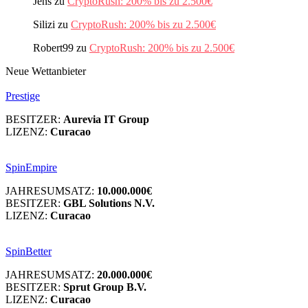
Jens
zu
CryptoRush: 200% bis zu 2.500€
Silizi
zu
CryptoRush: 200% bis zu 2.500€
Robert99
zu
CryptoRush: 200% bis zu 2.500€
Neue Wettanbieter
Prestige
BESITZER:
Aurevia IT Group
LIZENZ:
Curacao
SpinEmpire
JAHRESUMSATZ:
10.000.000€
BESITZER:
GBL Solutions N.V.
LIZENZ:
Curacao
SpinBetter
JAHRESUMSATZ:
20.000.000€
BESITZER:
Sprut Group B.V.
LIZENZ:
Curacao