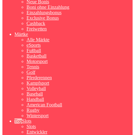
Neue Bonis
Boni ohne Einzahlung
Einzahlungsbonus
Exclusive Bonus
Cashback
Freiwetten
Märtke
Alle Märkte
eSports
Fußball
Basketball
Motorsport
Tennis
Golf
Pferderennen
Kampfsport
Volleyball
Baseball
Handball
American Football
Rugby
Wintersport
Slots
Slots
Entwickler