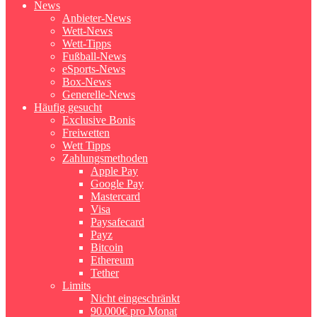
News
Anbieter-News
Wett-News
Wett-Tipps
Fußball-News
eSports-News
Box-News
Generelle-News
Häufig gesucht
Exclusive Bonis
Freiwetten
Wett Tipps
Zahlungsmethoden
Apple Pay
Google Pay
Mastercard
Visa
Paysafecard
Payz
Bitcoin
Ethereum
Tether
Limits
Nicht eingeschränkt
90.000€ pro Monat