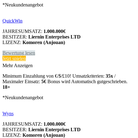
*Neukundenangebot
QuickWin
JAHRESUMSATZ:
1.000.000€
BESITZER:
Liernin Enterprises LTD
LIZENZ:
Komoren (Anjouan)
Bewertung lesen
Jetzt spielen
Mehr Anzeigen
Minimum Einzahlung von €/$/£10! Umsatzkriterien:
35x
/
Maximaler Einsatz:
5€
Bonus wird Automatisch gutgeschrieben.
18+
*Neukundenangebot
Wyns
JAHRESUMSATZ:
1.000.000€
BESITZER:
Liernin Enterprises LTD
LIZENZ:
Komoren (Anjouan)