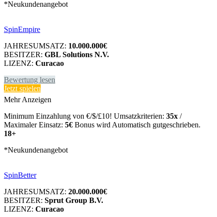
*Neukundenangebot
SpinEmpire
JAHRESUMSATZ:
10.000.000€
BESITZER:
GBL Solutions N.V.
LIZENZ:
Curacao
Bewertung lesen
Jetzt spielen
Mehr Anzeigen
Minimum Einzahlung von €/$/£10! Umsatzkriterien:
35x
/
Maximaler Einsatz:
5€
Bonus wird Automatisch gutgeschrieben.
18+
*Neukundenangebot
SpinBetter
JAHRESUMSATZ:
20.000.000€
BESITZER:
Sprut Group B.V.
LIZENZ:
Curacao