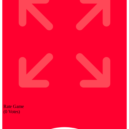
Rate Game
(
0
Votes)