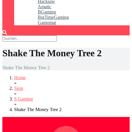
Hacksaw
Amatic
BGaming
BigTimeGaming
Gamomat
Shake The Money Tree 2
Shake The Money Tree 2
Home
»
Slots
»
S Gaming
»
Shake The Money Tree 2