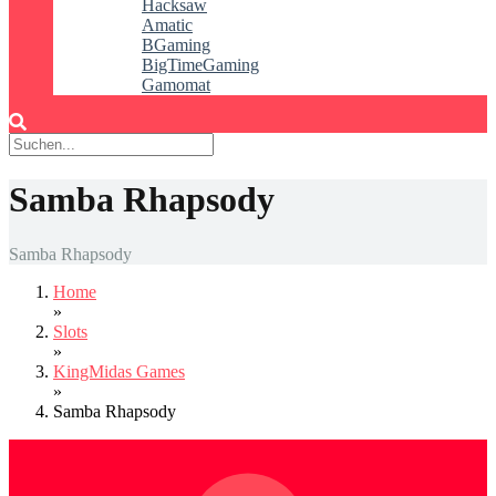
Hacksaw
Amatic
BGaming
BigTimeGaming
Gamomat
Samba Rhapsody
Samba Rhapsody
Home
»
Slots
»
KingMidas Games
»
Samba Rhapsody