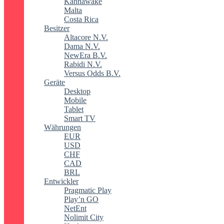
Kahnawake
Malta
Costa Rica
Besitzer
Altacore N.V.
Dama N.V.
NewEra B.V.
Rabidi N.V.
Versus Odds B.V.
Geräte
Desktop
Mobile
Tablet
Smart TV
Währungen
EUR
USD
CHF
CAD
BRL
Entwickler
Pragmatic Play
Play’n GO
NetEnt
Nolimit City