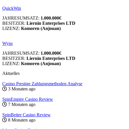
QuickWin
JAHRESUMSATZ:
1.000.000€
BESITZER:
Liernin Enterprises LTD
LIZENZ:
Komoren (Anjouan)
Wyns
JAHRESUMSATZ:
1.000.000€
BESITZER:
Liernin Enterprises LTD
LIZENZ:
Komoren (Anjouan)
Aktuelles
Casino Prestige Zahlungsmethoden Analyse
3 Monaten ago
SpinEmpire Casino Review
7 Monaten ago
SpinBetter Casino Review
8 Monaten ago