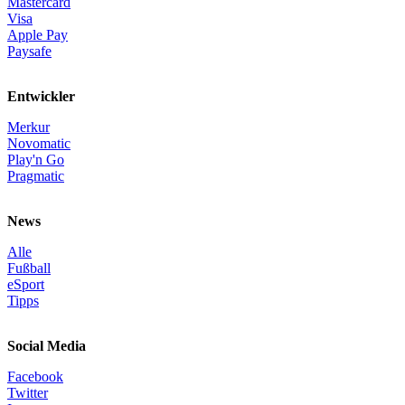
Mastercard
Visa
Apple Pay
Paysafe
Entwickler
Merkur
Novomatic
Play'n Go
Pragmatic
News
Alle
Fußball
eSport
Tipps
Social Media
Facebook
Twitter