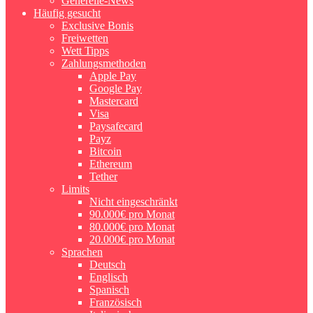
Generelle-News
Häufig gesucht
Exclusive Bonis
Freiwetten
Wett Tipps
Zahlungsmethoden
Apple Pay
Google Pay
Mastercard
Visa
Paysafecard
Payz
Bitcoin
Ethereum
Tether
Limits
Nicht eingeschränkt
90.000€ pro Monat
80.000€ pro Monat
20.000€ pro Monat
Sprachen
Deutsch
Englisch
Spanisch
Französisch