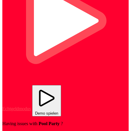
Echtgeldmodus
Demo spielen
Having issues with
Pool Party
?