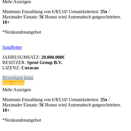
Mehr Anzeigen
Minimum Einzahlung von €/$/£10! Umsatzkriterien:
35x
/
Maximaler Einsatz:
5€
Bonus wird Automatisch gutgeschrieben.
18+
*Neukundenangebot
SpinBetter
JAHRESUMSATZ:
20.000.000€
BESITZER:
Sprut Group B.V.
LIZENZ:
Curacao
Bewertung lesen
Jetzt spielen
Mehr Anzeigen
Minimum Einzahlung von €/$/£10! Umsatzkriterien:
35x
/
Maximaler Einsatz:
5€
Bonus wird Automatisch gutgeschrieben.
18+
*Neukundenangebot