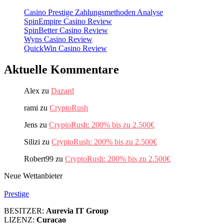
Casino Prestige Zahlungsmethoden Analyse
SpinEmpire Casino Review
SpinBetter Casino Review
Wyns Casino Review
QuickWin Casino Review
Aktuelle Kommentare
Alex
zu
Dazard
rami
zu
CryptoRush
Jens
zu
CryptoRush: 200% bis zu 2.500€
Silizi
zu
CryptoRush: 200% bis zu 2.500€
Robert99
zu
CryptoRush: 200% bis zu 2.500€
Neue Wettanbieter
Prestige
BESITZER:
Aurevia IT Group
LIZENZ:
Curacao