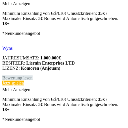
Mehr Anzeigen
Minimum Einzahlung von €/$/£10! Umsatzkriterien:
35x
/
Maximaler Einsatz:
5€
Bonus wird Automatisch gutgeschrieben.
18+
*Neukundenangebot
Wyns
JAHRESUMSATZ:
1.000.000€
BESITZER:
Liernin Enterprises LTD
LIZENZ:
Komoren (Anjouan)
Bewertung lesen
Jetzt spielen
Mehr Anzeigen
Minimum Einzahlung von €/$/£10! Umsatzkriterien:
35x
/
Maximaler Einsatz:
5€
Bonus wird Automatisch gutgeschrieben.
18+
*Neukundenangebot