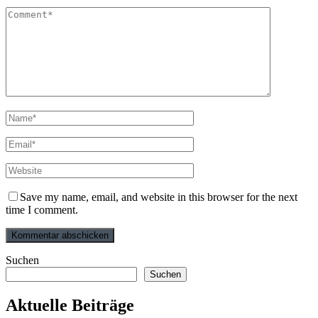
Save my name, email, and website in this browser for the next
time I comment.
Suchen
Suchen
Aktuelle Beiträge