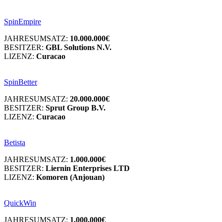
SpinEmpire
JAHRESUMSATZ:
10.000.000€
BESITZER:
GBL Solutions N.V.
LIZENZ:
Curacao
SpinBetter
JAHRESUMSATZ:
20.000.000€
BESITZER:
Sprut Group B.V.
LIZENZ:
Curacao
Betista
JAHRESUMSATZ:
1.000.000€
BESITZER:
Liernin Enterprises LTD
LIZENZ:
Komoren (Anjouan)
QuickWin
JAHRESUMSATZ:
1.000.000€