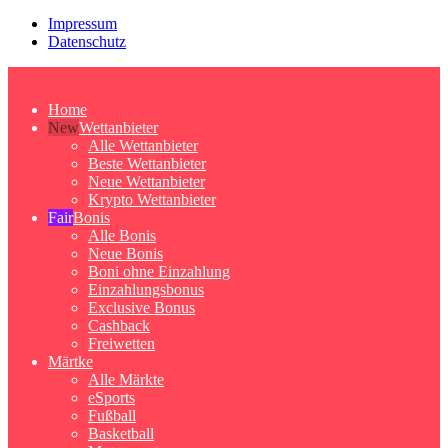
Impressum
Datenschutz
Home
Wettanbieter
Alle Wettanbieter
Beste Wettanbieter
Neue Wettanbieter
Krypto Wettanbieter
Bonis
Alle Bonis
Neue Bonis
Boni ohne Einzahlung
Einzahlungsbonus
Exclusive Bonus
Cashback
Freiwetten
Märtke
Alle Märkte
eSports
Fußball
Basketball