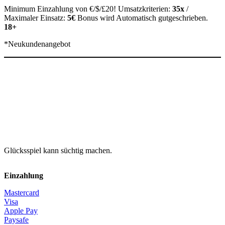
Minimum Einzahlung von €/$/£20! Umsatzkriterien:
35x
/
Maximaler Einsatz:
5€
Bonus wird Automatisch gutgeschrieben.
18+
*Neukundenangebot
Glücksspiel kann süchtig machen.
Einzahlung
Mastercard
Visa
Apple Pay
Paysafe