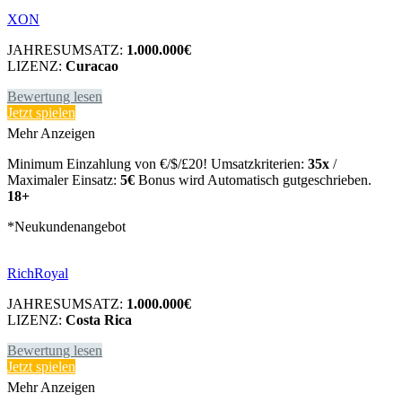
XON
JAHRESUMSATZ:
1.000.000€
LIZENZ:
Curacao
Bewertung lesen
Jetzt spielen
Mehr Anzeigen
Minimum Einzahlung von €/$/£20! Umsatzkriterien:
35x
/
Maximaler Einsatz:
5€
Bonus wird Automatisch gutgeschrieben.
18+
*Neukundenangebot
RichRoyal
JAHRESUMSATZ:
1.000.000€
LIZENZ:
Costa Rica
Bewertung lesen
Jetzt spielen
Mehr Anzeigen