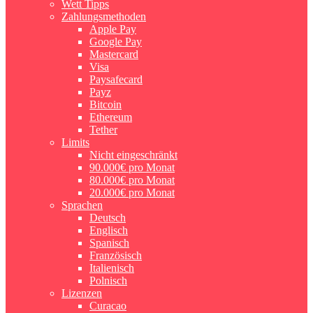
Wett Tipps
Zahlungsmethoden
Apple Pay
Google Pay
Mastercard
Visa
Paysafecard
Payz
Bitcoin
Ethereum
Tether
Limits
Nicht eingeschränkt
90.000€ pro Monat
80.000€ pro Monat
20.000€ pro Monat
Sprachen
Deutsch
Englisch
Spanisch
Französisch
Italienisch
Polnisch
Lizenzen
Curacao