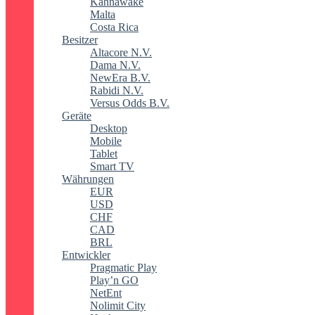
Kahnawake
Malta
Costa Rica
Besitzer
Altacore N.V.
Dama N.V.
NewEra B.V.
Rabidi N.V.
Versus Odds B.V.
Geräte
Desktop
Mobile
Tablet
Smart TV
Währungen
EUR
USD
CHF
CAD
BRL
Entwickler
Pragmatic Play
Play’n GO
NetEnt
Nolimit City