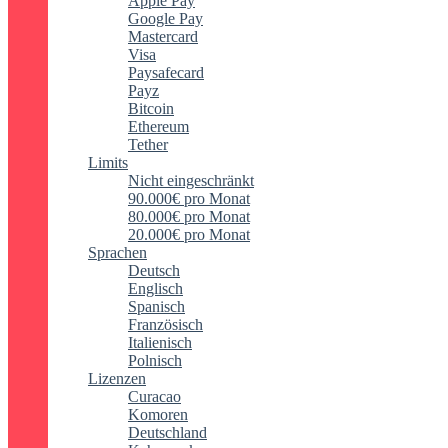
Apple Pay
Google Pay
Mastercard
Visa
Paysafecard
Payz
Bitcoin
Ethereum
Tether
Limits
Nicht eingeschränkt
90.000€ pro Monat
80.000€ pro Monat
20.000€ pro Monat
Sprachen
Deutsch
Englisch
Spanisch
Französisch
Italienisch
Polnisch
Lizenzen
Curacao
Komoren
Deutschland