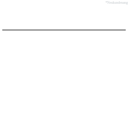
*Neukundenang