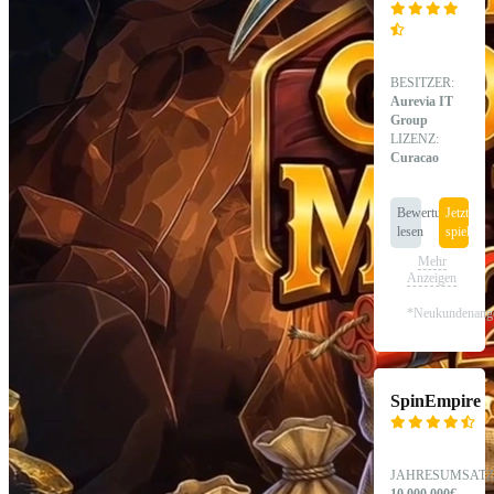
BESITZER:
Aurevia IT
Group
LIZENZ:
Curacao
Bewertung
Jetzt
lesen
spielen
Mehr
Anzeigen
*Neukundenang
SpinEmpire
JAHRESUMSATZ
10.000.000€