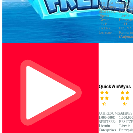
JAHRESUMSATZ:
JAHRES
20.000.000€
1.000.00
BESITZER:
BESITZE
Sprut
Liernin
Group
Enterpri
B.V.
LTD
LIZENZ:
LIZENZ:
Curacao
Komore
(Anjoua
QuickWin
Wyns
JAHRESUMSATZ:
JAHRES
1.000.000€
1.000.00
BESITZER:
BESITZE
Liernin
Liernin
Enterprises
Enterpri