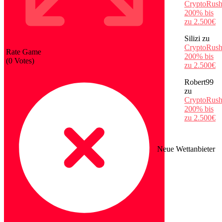
CryptoRush
200% bis
zu 2.500€
Silizi
zu
CryptoRush
Rate Game
200% bis
(
0
Votes)
zu 2.500€
Robert99
zu
CryptoRush
200% bis
zu 2.500€
Neue Wettanbieter