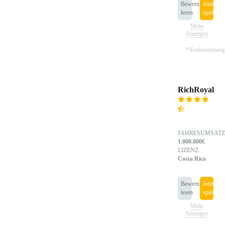
Bewertung
Jetzt
lesen
spielen
Mehr
Anzeigen
*Neukundenang
RichRoyal
JAHRESUMSATZ
1.000.000€
LIZENZ:
Costa Rica
Bewertung
Jetzt
lesen
spielen
Mehr
Anzeigen