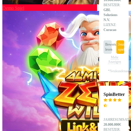
BESITZER:
Demo Spiel
GBL
Solutions
N.V.
LIZENZ:
Curacao
Bewertung
Jetzt
lesen
spielen
Mehr
Anzeigen
*Neukundenang
SpinBetter
JAHRESUMSATZ
20.000.000€
BESITZER: