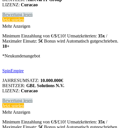
LIZENZ:
Curacao
Bewertung lesen
Jetzt spielen
Mehr Anzeigen
Minimum Einzahlung von €/$/£10! Umsatzkriterien:
35x
/
Maximaler Einsatz:
5€
Bonus wird Automatisch gutgeschrieben.
18+
*Neukundenangebot
SpinEmpire
JAHRESUMSATZ:
10.000.000€
BESITZER:
GBL Solutions N.V.
LIZENZ:
Curacao
Bewertung lesen
Jetzt spielen
Mehr Anzeigen
Minimum Einzahlung von €/$/£10! Umsatzkriterien:
35x
/
Maximaler Einsatz:
5€
Bonus wird Automatisch gutgeschrieben.