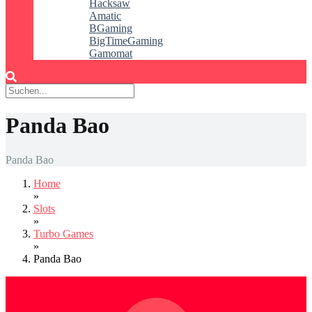
Hacksaw
Amatic
BGaming
BigTimeGaming
Gamomat
Panda Bao
Panda Bao
Home
»
Slots
»
Turbo Games
»
Panda Bao