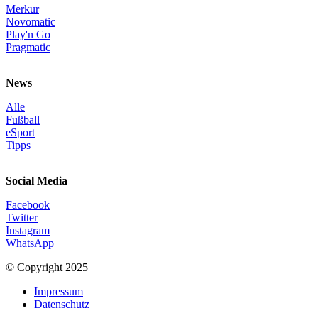
Merkur
Novomatic
Play'n Go
Pragmatic
News
Alle
Fußball
eSport
Tipps
Social Media
Facebook
Twitter
Instagram
WhatsApp
© Copyright 2025
Impressum
Datenschutz