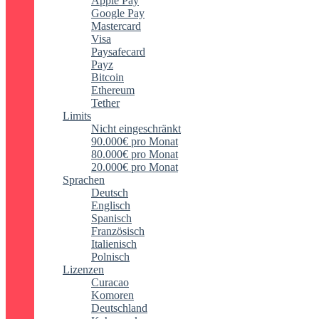
Apple Pay
Google Pay
Mastercard
Visa
Paysafecard
Payz
Bitcoin
Ethereum
Tether
Limits
Nicht eingeschränkt
90.000€ pro Monat
80.000€ pro Monat
20.000€ pro Monat
Sprachen
Deutsch
Englisch
Spanisch
Französisch
Italienisch
Polnisch
Lizenzen
Curacao
Komoren
Deutschland