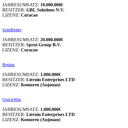
JAHRESUMSATZ:
10.000.000€
BESITZER:
GBL Solutions N.V.
LIZENZ:
Curacao
SpinBetter
JAHRESUMSATZ:
20.000.000€
BESITZER:
Sprut Group B.V.
LIZENZ:
Curacao
Betista
JAHRESUMSATZ:
1.000.000€
BESITZER:
Liernin Enterprises LTD
LIZENZ:
Komoren (Anjouan)
QuickWin
JAHRESUMSATZ:
1.000.000€
BESITZER:
Liernin Enterprises LTD
LIZENZ:
Komoren (Anjouan)