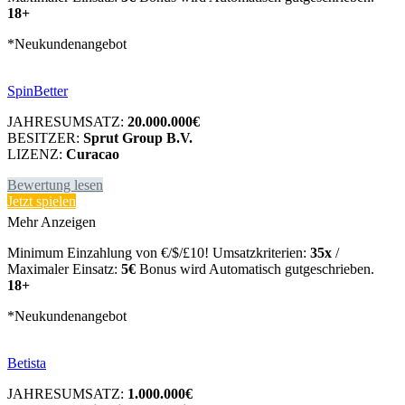
18+
*Neukundenangebot
SpinBetter
JAHRESUMSATZ:
20.000.000€
BESITZER:
Sprut Group B.V.
LIZENZ:
Curacao
Bewertung lesen
Jetzt spielen
Mehr Anzeigen
Minimum Einzahlung von €/$/£10! Umsatzkriterien:
35x
/
Maximaler Einsatz:
5€
Bonus wird Automatisch gutgeschrieben.
18+
*Neukundenangebot
Betista
JAHRESUMSATZ:
1.000.000€