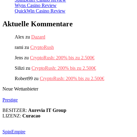
Wyns Casino Review
QuickWin Casino Review
Aktuelle Kommentare
Alex
zu
Dazard
rami
zu
CryptoRush
Jens
zu
CryptoRush: 200% bis zu 2.500€
Silizi
zu
CryptoRush: 200% bis zu 2.500€
Robert99
zu
CryptoRush: 200% bis zu 2.500€
Neue Wettanbieter
Prestige
BESITZER:
Aurevia IT Group
LIZENZ:
Curacao
SpinEmpire