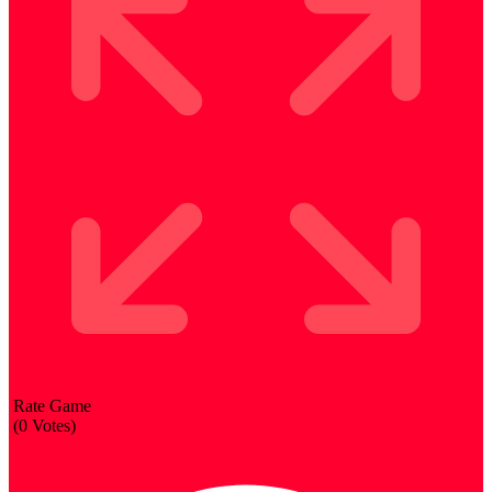
Rate Game
(
0
Votes)