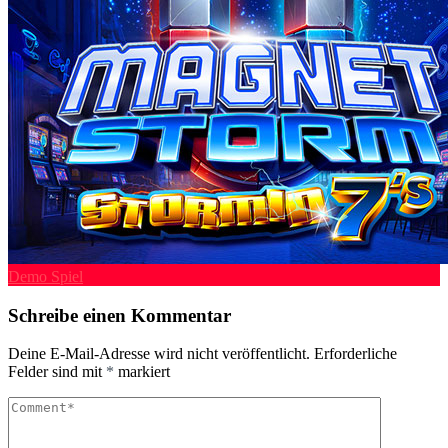
Demo Spiel
Schreibe einen Kommentar
Deine E-Mail-Adresse wird nicht veröffentlicht.
Erforderliche
Felder sind mit
*
markiert