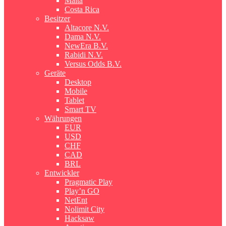
Malta
Costa Rica
Besitzer
Altacore N.V.
Dama N.V.
NewEra B.V.
Rabidi N.V.
Versus Odds B.V.
Geräte
Desktop
Mobile
Tablet
Smart TV
Währungen
EUR
USD
CHF
CAD
BRL
Entwickler
Pragmatic Play
Play’n GO
NetEnt
Nolimit City
Hacksaw