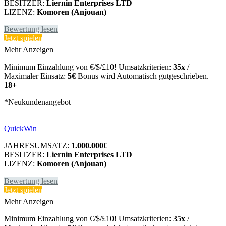
BESITZER:
Liernin Enterprises LTD
LIZENZ:
Komoren (Anjouan)
Bewertung lesen
Jetzt spielen
Mehr Anzeigen
Minimum Einzahlung von €/$/£10! Umsatzkriterien:
35x
/
Maximaler Einsatz:
5€
Bonus wird Automatisch gutgeschrieben.
18+
*Neukundenangebot
QuickWin
JAHRESUMSATZ:
1.000.000€
BESITZER:
Liernin Enterprises LTD
LIZENZ:
Komoren (Anjouan)
Bewertung lesen
Jetzt spielen
Mehr Anzeigen
Minimum Einzahlung von €/$/£10! Umsatzkriterien:
35x
/