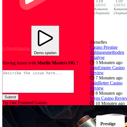
LTD
LTD
LIZENZ:
LIZENZ:
Komoren
Komore
(Anjouan)
(Anjoua
Aktuelles
Casino Prestige
Echtgeldmodus
Zahlungsmethoden
Demo spielen
Analyse
3 Monaten ago
Having issues with
Marlin Masters OG
?
SpinEmpire Casino
Review
7 Monaten ago
SpinBetter Casino
Review
8 Monaten ago
Submit
Wyns Casino Revie
Try Our Featured Games
10 Monaten ago
Top Wettanbieter
Prestige