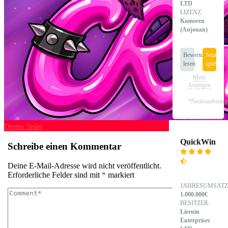
LTD
LIZENZ:
Komoren
(Anjouan)
Bewertung
Jetzt
lesen
spielen
Mehr
Anzeigen
*Neukundenang
Demo Spiel
QuickWin
Schreibe einen Kommentar
Deine E-Mail-Adresse wird nicht veröffentlicht.
Erforderliche Felder sind mit
*
markiert
JAHRESUMSATZ
1.000.000€
BESITZER:
Liernin
Enterprises