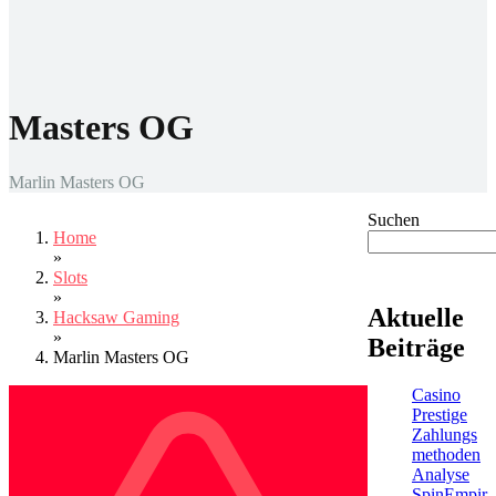
Amatic
BGaming
BigTimeGaming
Gamomat
Masters OG
Marlin Masters OG
Suchen
Home
»
Slots
»
Aktuelle
Hacksaw Gaming
»
Beiträge
Marlin Masters OG
Casino
Prestige
Zahlungs
methoden
Analyse
SpinEmpir