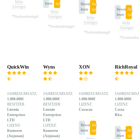
Mehr
lesen
spielen
Bewertung
Jetzt
Anzeigen
lesen
spielen
Bewertung
Jetzt
Mehr
lesen
spielen
*Neukundenangebot
Anzeigen
Mehr
Anzeigen
Mehr
*Neukundenangebot
Anzeigen
*Neukundenangebot
*Neukundena
QuickWin
Wyns
XON
RichRoyal
JAHRESUMSATZ:
JAHRESUMSATZ:
JAHRESUMSATZ:
JAHRESUMSA
1.000.000€
1.000.000€
1.000.000€
1.000.000€
BESITZER:
BESITZER:
LIZENZ:
LIZENZ:
Liernin
Liernin
Curacao
Costa
Enterprises
Enterprises
Rica
LTD
LTD
Bewertung
Jetzt
LIZENZ:
LIZENZ:
lesen
spielen
Bewertung
Jetzt
Komoren
Komoren
lesen
spielen
(Anjouan)
(Anjouan)
Mehr