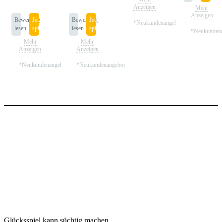
Anzeigen
Mehr
Anzeigen
Bewertung
Jetzt
Bewertung
Jetzt
*Neukundenangebot
lesen
spielen
lesen
spielen
*Neukundena
Mehr
Mehr
Anzeigen
Anzeigen
*Neukundenangebot
*Neukundenangebot
Glücksspiel kann süchtig machen.