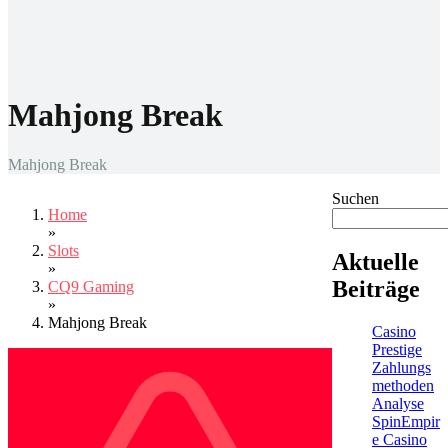
Amatic
BGaming
BigTimeGaming
Gamomat
Mahjong Break
Mahjong Break
Suchen
Home
»
Slots
Aktuelle
»
Beiträge
CQ9 Gaming
»
Mahjong Break
Casino
Prestige
Zahlungs
methoden
Analyse
SpinEmpir
e Casino