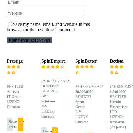
Save my name, email, and website in this
browser for the next time I comment.
Prestige
SpinEmpire
SpinBetter
Betista
JAHRESUMSATZ:
10.000.000€
BESITZER:
JAHRESUMSATZ:
JAHRESUMSA
BESITZER:
Aurevia
20.000.000€
1.000.000€
GBL
IT Group
BESITZER:
BESITZER:
Solutions
LIZENZ:
Sprut
Liernin
N.V.
Curacao
Group
Enterprises
LIZENZ:
B.V.
LTD
Curacao
LIZENZ:
LIZENZ:
Bewertung
Jetzt
Curacao
Komoren
lesen
spielen
(Anjouan)
Bewertung
Jetzt