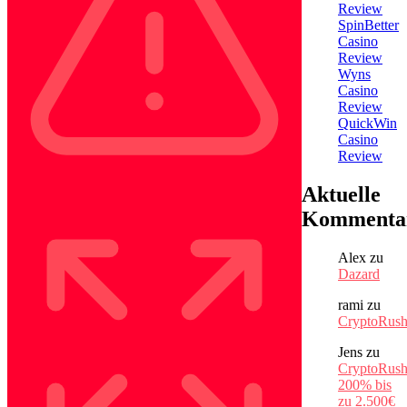
Review
SpinBetter
Casino
Review
Wyns
Casino
Review
QuickWin
Casino
Review
Aktuelle
Kommenta
Alex
zu
Dazard
rami
zu
CryptoRus
Jens
zu
CryptoRush
200% bis
zu 2.500€