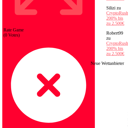
Silizi
zu
CryptoRush
200% bis
zu 2.500€
Rate Game
Robert99
(
0
Votes)
zu
CryptoRush
200% bis
zu 2.500€
Neue Wettanbieter