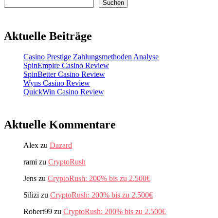
Suchen
Aktuelle Beiträge
Casino Prestige Zahlungsmethoden Analyse
SpinEmpire Casino Review
SpinBetter Casino Review
Wyns Casino Review
QuickWin Casino Review
Aktuelle Kommentare
Alex
zu
Dazard
rami
zu
CryptoRush
Jens
zu
CryptoRush: 200% bis zu 2.500€
Silizi
zu
CryptoRush: 200% bis zu 2.500€
Robert99
zu
CryptoRush: 200% bis zu 2.500€