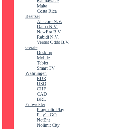
Kahnawake
Malta
Costa Rica
Besitzer
Altacore N.V.
Dama N.V.
NewEra B.V.
Rabidi N.V.
Versus Odds B.V.
Geräte
Desktop
Mobile
Tablet
Smart TV
Währungen
EUR
USD
CHF
CAD
BRL
Entwickler
Pragmatic Play
Play’n GO
NetEnt
Nolimit City