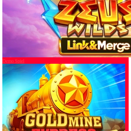
Demo Spiel