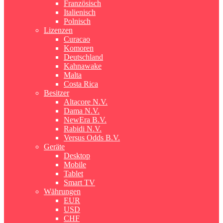
Französisch
Italienisch
Polnisch
Lizenzen
Curacao
Komoren
Deutschland
Kahnawake
Malta
Costa Rica
Besitzer
Altacore N.V.
Dama N.V.
NewEra B.V.
Rabidi N.V.
Versus Odds B.V.
Geräte
Desktop
Mobile
Tablet
Smart TV
Währungen
EUR
USD
CHF