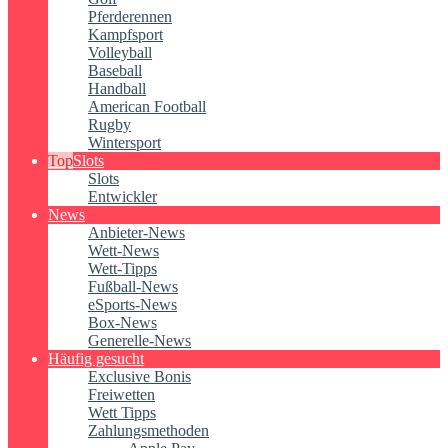
Pferderennen
Kampfsport
Volleyball
Baseball
Handball
American Football
Rugby
Wintersport
Slots
Slots
Entwickler
News
Anbieter-News
Wett-News
Wett-Tipps
Fußball-News
eSports-News
Box-News
Generelle-News
Häufig gesucht
Exclusive Bonis
Freiwetten
Wett Tipps
Zahlungsmethoden