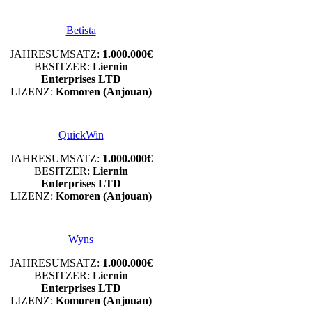
Betista
JAHRESUMSATZ:
1.000.000€
BESITZER:
Liernin
Enterprises LTD
LIZENZ:
Komoren (Anjouan)
QuickWin
JAHRESUMSATZ:
1.000.000€
BESITZER:
Liernin
Enterprises LTD
LIZENZ:
Komoren (Anjouan)
Wyns
JAHRESUMSATZ:
1.000.000€
BESITZER:
Liernin
Enterprises LTD
LIZENZ:
Komoren (Anjouan)