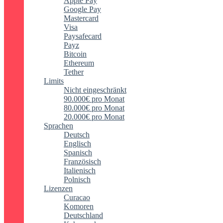
Apple Pay
Google Pay
Mastercard
Visa
Paysafecard
Payz
Bitcoin
Ethereum
Tether
Limits
Nicht eingeschränkt
90.000€ pro Monat
80.000€ pro Monat
20.000€ pro Monat
Sprachen
Deutsch
Englisch
Spanisch
Französisch
Italienisch
Polnisch
Lizenzen
Curacao
Komoren
Deutschland