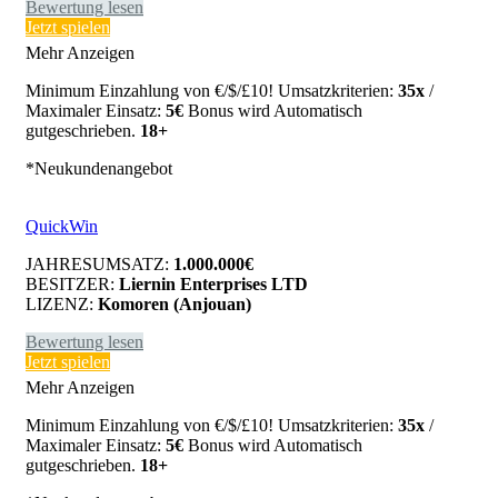
Bewertung lesen
Jetzt spielen
Mehr Anzeigen
Minimum Einzahlung von €/$/£10! Umsatzkriterien:
35x
/
Maximaler Einsatz:
5€
Bonus wird Automatisch
gutgeschrieben.
18+
*Neukundenangebot
QuickWin
JAHRESUMSATZ:
1.000.000€
BESITZER:
Liernin Enterprises LTD
LIZENZ:
Komoren (Anjouan)
Bewertung lesen
Jetzt spielen
Mehr Anzeigen
Minimum Einzahlung von €/$/£10! Umsatzkriterien:
35x
/
Maximaler Einsatz:
5€
Bonus wird Automatisch
gutgeschrieben.
18+