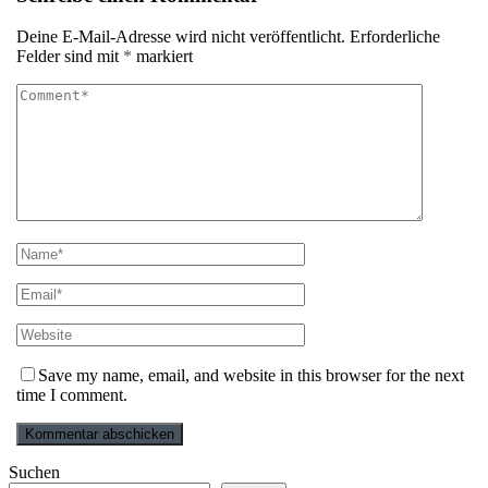
Deine E-Mail-Adresse wird nicht veröffentlicht.
Erforderliche
Felder sind mit
*
markiert
Save my name, email, and website in this browser for the next
time I comment.
Suchen