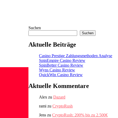
Suchen
Suchen
Aktuelle Beiträge
Casino Prestige Zahlungsmethoden Analyse
SpinEmpire Casino Review
SpinBetter Casino Review
Wyns Casino Review
QuickWin Casino Review
Aktuelle Kommentare
Alex
zu
Dazard
rami
zu
CryptoRush
Jens
zu
CryptoRush: 200% bis zu 2.500€