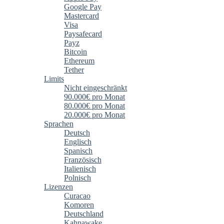
Google Pay
Mastercard
Visa
Paysafecard
Payz
Bitcoin
Ethereum
Tether
Limits
Nicht eingeschränkt
90.000€ pro Monat
80.000€ pro Monat
20.000€ pro Monat
Sprachen
Deutsch
Englisch
Spanisch
Französisch
Italienisch
Polnisch
Lizenzen
Curacao
Komoren
Deutschland
Kahnawake