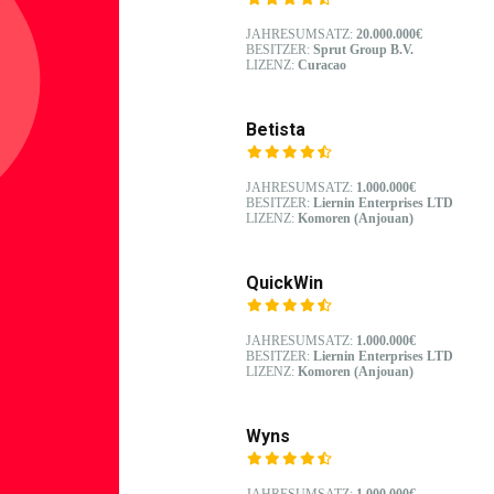
JAHRESUMSATZ:
20.000.000€
BESITZER:
Sprut Group B.V.
LIZENZ:
Curacao
Betista
JAHRESUMSATZ:
1.000.000€
BESITZER:
Liernin Enterprises LTD
LIZENZ:
Komoren (Anjouan)
QuickWin
JAHRESUMSATZ:
1.000.000€
BESITZER:
Liernin Enterprises LTD
LIZENZ:
Komoren (Anjouan)
Wyns