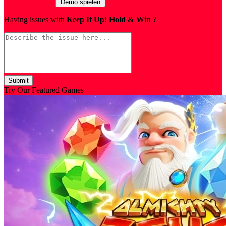
Demo spielen
Having issues with
Keep It Up! Hold & Win
?
Submit
Try Our Featured Games