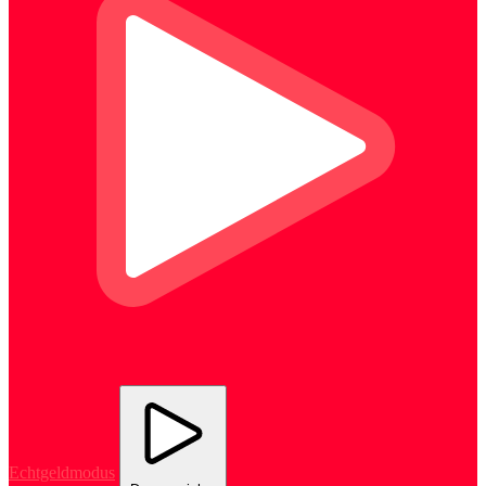
Echtgeldmodus