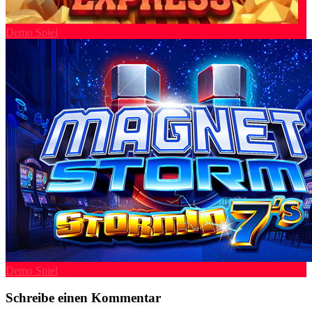
Demo Spiel
Demo Spiel
Schreibe einen Kommentar