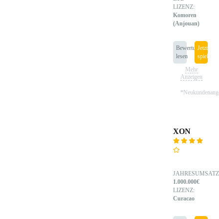
LIZENZ:
Komoren
(Anjouan)
Bewertung
Jetzt
lesen
spielen
Mehr
Anzeigen
*Neukundenang
XON
JAHRESUMSATZ
1.000.000€
LIZENZ:
Curacao