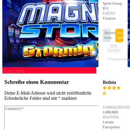
Sprut Group
B.V.
LIZENZ:
Curacao
Bewertung
Jetzt
lesen
spielen
Mehr
Anzeigen
*Neukundenang
Demo Spiel
Schreibe einen Kommentar
Betista
Deine E-Mail-Adresse wird nicht veröffentlicht.
Erforderliche Felder sind mit
*
markiert
JAHRESUMSATZ
1.000.000€
BESITZER:
Liernin
Enterprises