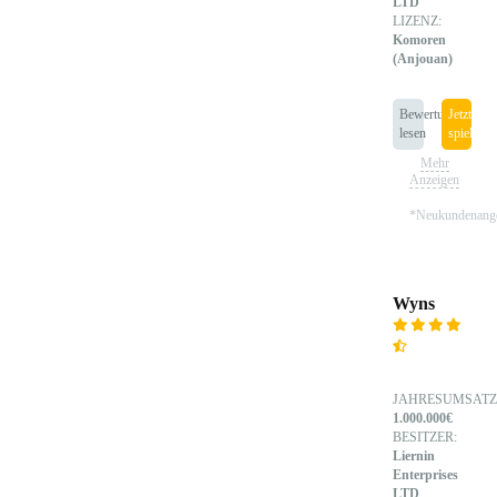
LTD
LIZENZ:
Komoren
(Anjouan)
Bewertung
Jetzt
lesen
spielen
Mehr
Anzeigen
*Neukundenang
Wyns
JAHRESUMSATZ
1.000.000€
BESITZER:
Liernin
Enterprises
LTD