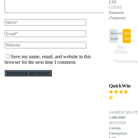
LTD
LIZENZ:
Komoren
(Anjouan)
Bewertung
Jetzt
lesen
spielen
Mehr
Anzeigen
Save my name, email, and website in this
*Neukundenang
browser for the next time I comment.
QuickWin
JAHRESUMSATZ
1.000.000€
BESITZER:
Liernin
Enterprises