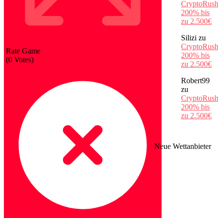
CryptoRush
200% bis
zu 2.500€
Silizi
zu
CryptoRush
Rate Game
200% bis
(
0
Votes)
zu 2.500€
Robert99
zu
CryptoRush
200% bis
zu 2.500€
Neue Wettanbieter