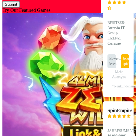
Submit
Try Our Featured Games
BESITZER:
Aurevia IT
Group
LIZENZ:
Curacao
Bewertung
Jetzt
lesen
spielen
Mehr
Anzeigen
*Neukundenang
SpinEmpire
JAHRESUMSATZ
10.000.000€