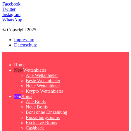
Facebook
Twitter
Instagram
WhatsApp
© Copyright 2025
Impressum
Datenschutz
Home
Wettanbieter
Alle Wettanbieter
Beste Wettanbieter
Neue Wettanbieter
Krypto Wettanbieter
Bonis
Alle Bonis
Neue Bonis
Boni ohne Einzahlung
Einzahlungsbonus
Exclusive Bonus
Cashback