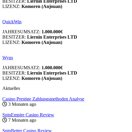
BESITZER:
Liernin Enterprises LTD
LIZENZ:
Komoren (Anjouan)
QuickWin
JAHRESUMSATZ:
1.000.000€
BESITZER:
Liernin Enterprises LTD
LIZENZ:
Komoren (Anjouan)
Wyns
JAHRESUMSATZ:
1.000.000€
BESITZER:
Liernin Enterprises LTD
LIZENZ:
Komoren (Anjouan)
Aktuelles
Casino Prestige Zahlungsmethoden Analyse
3 Monaten ago
SpinEmpire Casino Review
7 Monaten ago
SpinBetter Casino Review