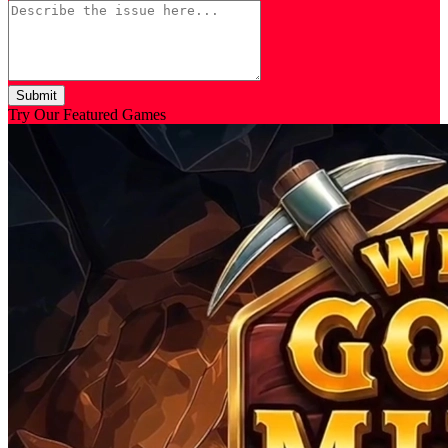
Submit
Try Our Featured Games