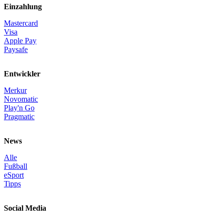
Einzahlung
Mastercard
Visa
Apple Pay
Paysafe
Entwickler
Merkur
Novomatic
Play'n Go
Pragmatic
News
Alle
Fußball
eSport
Tipps
Social Media