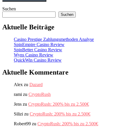
Suchen
Suchen
Aktuelle Beiträge
Casino Prestige Zahlungsmethoden Analyse
SpinEmpire Casino Review
SpinBetter Casino Review
Wyns Casino Review
QuickWin Casino Review
Aktuelle Kommentare
Alex
zu
Dazard
rami
zu
CryptoRush
Jens
zu
CryptoRush: 200% bis zu 2.500€
Silizi
zu
CryptoRush: 200% bis zu 2.500€
Robert99
zu
CryptoRush: 200% bis zu 2.500€