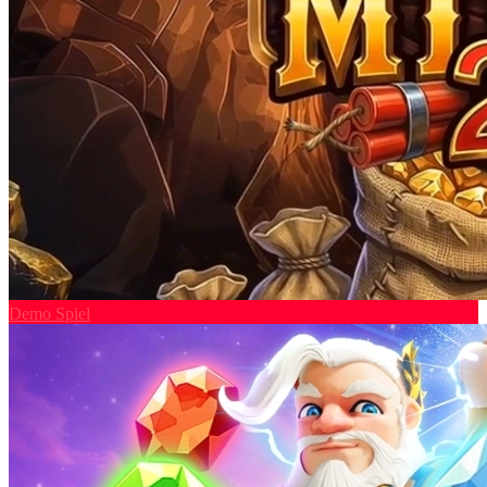
Demo Spiel