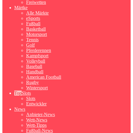
Freiwetten
Märtke
Alle Märkte
eSports
Fußball
Basketball
Motorsport
Tennis
Golf
Pferderennen
Kampfsport
Volleyball
Baseball
Handball
American Football
Rugby
Wintersport
Slots
Slots
Entwickler
News
Anbieter-News
Wett-News
Wett-Tipps
Fußball-News