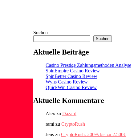
Suchen
Suchen
Aktuelle Beiträge
Casino Prestige Zahlungsmethoden Analyse
SpinEmpire Casino Review
SpinBetter Casino Review
Wyns Casino Review
QuickWin Casino Review
Aktuelle Kommentare
Alex
zu
Dazard
rami
zu
CryptoRush
Jens
zu
CryptoRush: 200% bis zu 2.500€