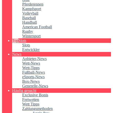
Pferderennen
Kampfsport
Volleyball
Baseball
Handball
American Football
Rugby
Wintersport
Slots
Slots
Entwickler
News
Anbieter-News
Wett-News
Wett-Tipps
Fußball-News
eSports-News
Box-News
Generelle-News
Häufig gesucht
Exclusive Bonis
Freiwetten
Wett Tipps
Zahlungsmethoden