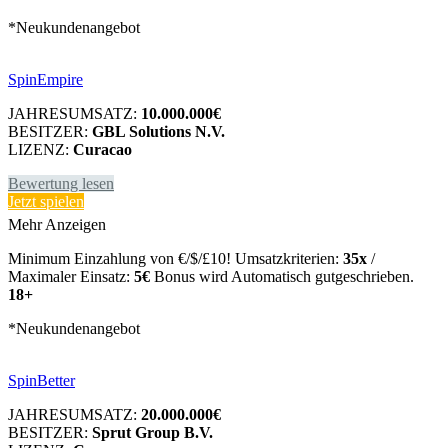
*Neukundenangebot
SpinEmpire
JAHRESUMSATZ:
10.000.000€
BESITZER:
GBL Solutions N.V.
LIZENZ:
Curacao
Bewertung lesen
Jetzt spielen
Mehr Anzeigen
Minimum Einzahlung von €/$/£10! Umsatzkriterien:
35x
/
Maximaler Einsatz:
5€
Bonus wird Automatisch gutgeschrieben.
18+
*Neukundenangebot
SpinBetter
JAHRESUMSATZ:
20.000.000€
BESITZER:
Sprut Group B.V.