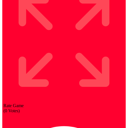
Rate Game
(
0
Votes)