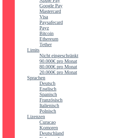
Apple Pay
Google Pay
Mastercard
Visa
Paysafecard
Payz
Bitcoin
Ethereum
Tether
Limits
Nicht eingeschränkt
90.000€ pro Monat
80.000€ pro Monat
20.000€ pro Monat
Sprachen
Deutsch
Englisch
Spanisch
Französisch
Italienisch
Polnisch
Lizenzen
Curacao
Komoren
Deutschland