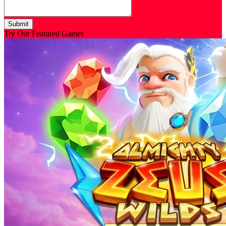
Submit
Try Our Featured Games