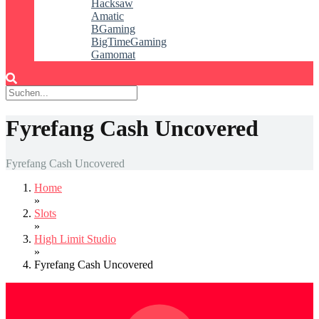
Hacksaw
Amatic
BGaming
BigTimeGaming
Gamomat
Fyrefang Cash Uncovered
Fyrefang Cash Uncovered
Home
»
Slots
»
High Limit Studio
»
Fyrefang Cash Uncovered