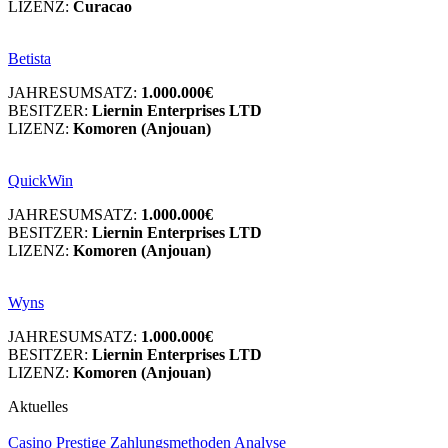
LIZENZ:
Curacao
Betista
JAHRESUMSATZ:
1.000.000€
BESITZER:
Liernin Enterprises LTD
LIZENZ:
Komoren (Anjouan)
QuickWin
JAHRESUMSATZ:
1.000.000€
BESITZER:
Liernin Enterprises LTD
LIZENZ:
Komoren (Anjouan)
Wyns
JAHRESUMSATZ:
1.000.000€
BESITZER:
Liernin Enterprises LTD
LIZENZ:
Komoren (Anjouan)
Aktuelles
Casino Prestige Zahlungsmethoden Analyse