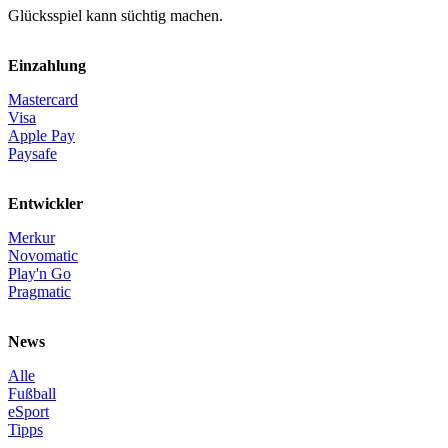
Glücksspiel kann süchtig machen.
Einzahlung
Mastercard
Visa
Apple Pay
Paysafe
Entwickler
Merkur
Novomatic
Play'n Go
Pragmatic
News
Alle
Fußball
eSport
Tipps