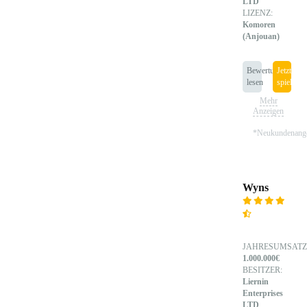
LTD
LIZENZ:
Komoren
(Anjouan)
Bewertung
Jetzt
lesen
spielen
Mehr
Anzeigen
*Neukundenang
Wyns
JAHRESUMSATZ
1.000.000€
BESITZER:
Liernin
Enterprises
LTD