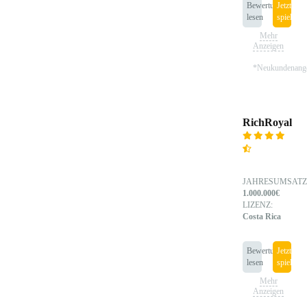
Bewertung
Jetzt
lesen
spielen
Mehr
Anzeigen
*Neukundenang
RichRoyal
JAHRESUMSATZ
1.000.000€
LIZENZ:
Costa Rica
Bewertung
Jetzt
lesen
spielen
Mehr
Anzeigen