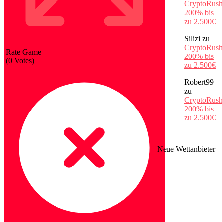
CryptoRush
200% bis
zu 2.500€
Silizi
zu
CryptoRush
Rate Game
200% bis
(
0
Votes)
zu 2.500€
Robert99
zu
CryptoRush
200% bis
zu 2.500€
Neue Wettanbieter