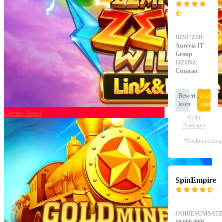
BESITZER:
Aurevia IT
Group
LIZENZ:
Curacao
Bewertung
Jetzt
lesen
spielen
Demo Spiel
Mehr
Anzeigen
*Neukundenang
SpinEmpire
JAHRESUMSATZ
10.000.000€