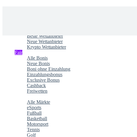
Home
Wettanbieter
Alle Wettanbieter
Beste Wettanbieter
Neue Wettanbieter
Krypto Wettanbieter
Bonis
Alle Bonis
Neue Bonis
Boni ohne Einzahlung
Einzahlungsbonus
Exclusive Bonus
Cashback
Freiwetten
Märtke
Alle Märkte
eSports
Fußball
Basketball
Motorsport
Tennis
Golf