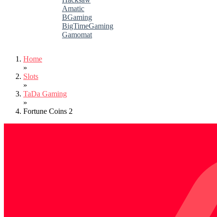
Amatic
BGaming
BigTimeGaming
Gamomat
Home
»
Slots
»
TaDa Gaming
»
Fortune Coins 2