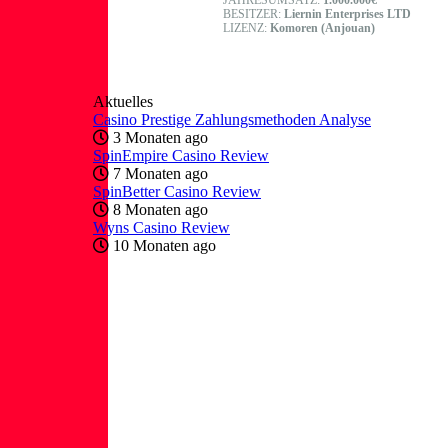
JAHRESUMSATZ:
1.000.000€
BESITZER:
Liernin Enterprises LTD
LIZENZ:
Komoren (Anjouan)
Aktuelles
Casino Prestige Zahlungsmethoden Analyse
3 Monaten ago
SpinEmpire Casino Review
7 Monaten ago
SpinBetter Casino Review
8 Monaten ago
Wyns Casino Review
10 Monaten ago