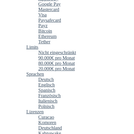
Google Pay
Mastercard
Visa
Paysafecard
Payz
Bitcoin
Ethereum
Tether
Limits
Nicht eingeschränkt
90.000€ pro Monat
80.000€ pro Monat
20.000€ pro Monat
Sprachen
Deutsch
Englisch
Spanisch
Französisch
Italienisch
Polnisch
Lizenzen
Curacao
Komoren
Deutschland
Kahnawake