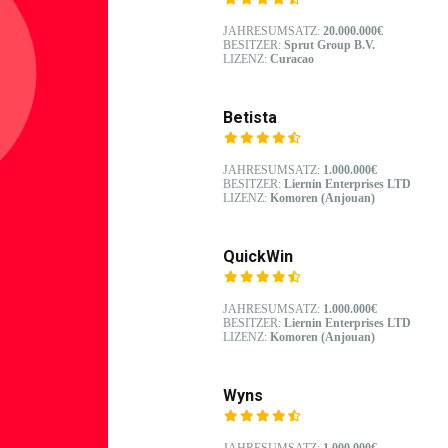
JAHRESUMSATZ:
20.000.000€
BESITZER:
Sprut Group B.V.
LIZENZ:
Curacao
Betista
JAHRESUMSATZ:
1.000.000€
BESITZER:
Liernin Enterprises LTD
LIZENZ:
Komoren (Anjouan)
QuickWin
JAHRESUMSATZ:
1.000.000€
BESITZER:
Liernin Enterprises LTD
LIZENZ:
Komoren (Anjouan)
Wyns