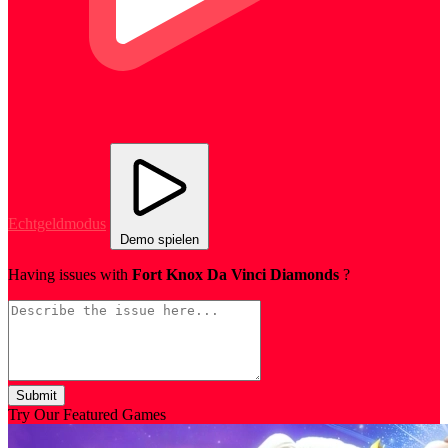
Echtgeldmodus
Demo spielen
Having issues with
Fort Knox Da Vinci Diamonds
?
Submit
Try Our Featured Games