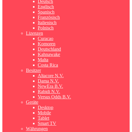
Deutsch
Englisch
Spanisch
Französisch
Italienisch
Polnisch
Lizenzen
Curacao
Komoren
Deutschland
Kahnawake
Malta
Costa Rica
Besitzer
Altacore N.V.
Dama N.V.
NewEra B.V.
Rabidi N.V.
Versus Odds B.V.
Geräte
Desktop
Mobile
Tablet
Smart TV
Währungen