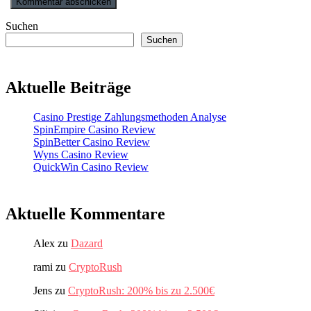
Suchen
Suchen
Aktuelle Beiträge
Casino Prestige Zahlungsmethoden Analyse
SpinEmpire Casino Review
SpinBetter Casino Review
Wyns Casino Review
QuickWin Casino Review
Aktuelle Kommentare
Alex
zu
Dazard
rami
zu
CryptoRush
Jens
zu
CryptoRush: 200% bis zu 2.500€