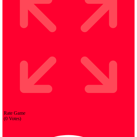
Rate Game
(
0
Votes)