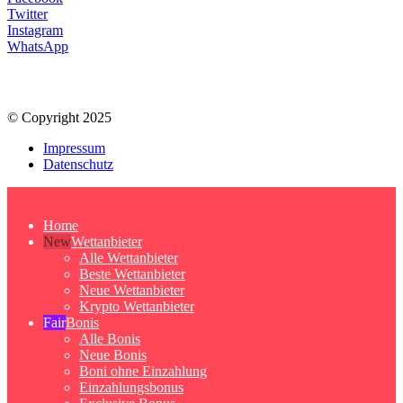
Twitter
Instagram
WhatsApp
© Copyright 2025
Impressum
Datenschutz
Home
Wettanbieter
Alle Wettanbieter
Beste Wettanbieter
Neue Wettanbieter
Krypto Wettanbieter
Bonis
Alle Bonis
Neue Bonis
Boni ohne Einzahlung
Einzahlungsbonus