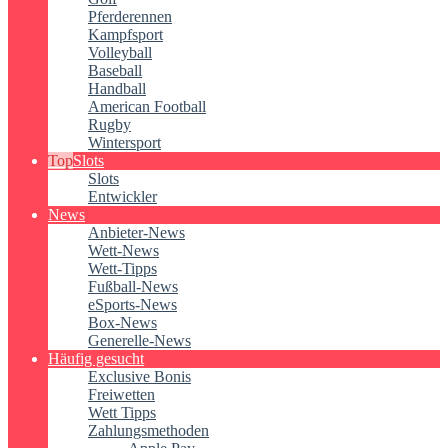
Pferderennen
Kampfsport
Volleyball
Baseball
Handball
American Football
Rugby
Wintersport
Slots
Slots
Entwickler
News
Anbieter-News
Wett-News
Wett-Tipps
Fußball-News
eSports-News
Box-News
Generelle-News
Häufig gesucht
Exclusive Bonis
Freiwetten
Wett Tipps
Zahlungsmethoden