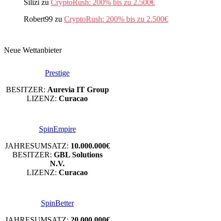
Silizi
zu
CryptoRush: 200% bis zu 2.500€
Robert99
zu
CryptoRush: 200% bis zu 2.500€
Neue Wettanbieter
Prestige
BESITZER:
Aurevia IT Group
LIZENZ:
Curacao
SpinEmpire
JAHRESUMSATZ:
10.000.000€
BESITZER:
GBL Solutions
N.V.
LIZENZ:
Curacao
SpinBetter
JAHRESUMSATZ:
20.000.000€