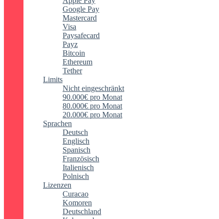
Apple Pay
Google Pay
Mastercard
Visa
Paysafecard
Payz
Bitcoin
Ethereum
Tether
Limits
Nicht eingeschränkt
90.000€ pro Monat
80.000€ pro Monat
20.000€ pro Monat
Sprachen
Deutsch
Englisch
Spanisch
Französisch
Italienisch
Polnisch
Lizenzen
Curacao
Komoren
Deutschland