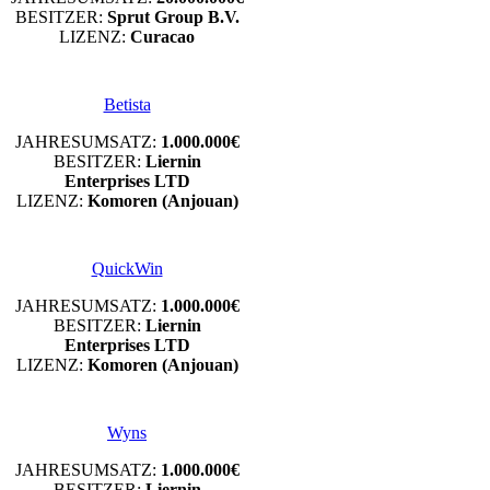
BESITZER:
Sprut Group B.V.
LIZENZ:
Curacao
Betista
JAHRESUMSATZ:
1.000.000€
BESITZER:
Liernin
Enterprises LTD
LIZENZ:
Komoren (Anjouan)
QuickWin
JAHRESUMSATZ:
1.000.000€
BESITZER:
Liernin
Enterprises LTD
LIZENZ:
Komoren (Anjouan)
Wyns
JAHRESUMSATZ:
1.000.000€
BESITZER:
Liernin