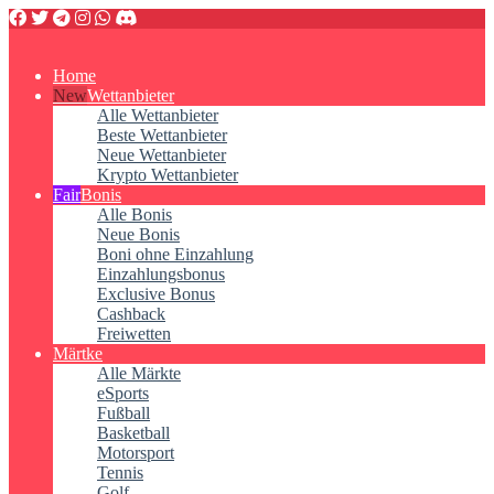
Home
Wettanbieter
Alle Wettanbieter
Beste Wettanbieter
Neue Wettanbieter
Krypto Wettanbieter
Bonis
Alle Bonis
Neue Bonis
Boni ohne Einzahlung
Einzahlungsbonus
Exclusive Bonus
Cashback
Freiwetten
Märtke
Alle Märkte
eSports
Fußball
Basketball
Motorsport
Tennis
Golf