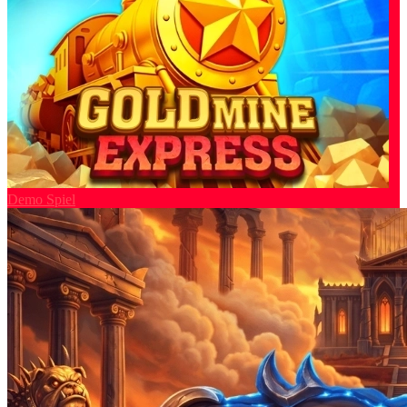
Demo Spiel