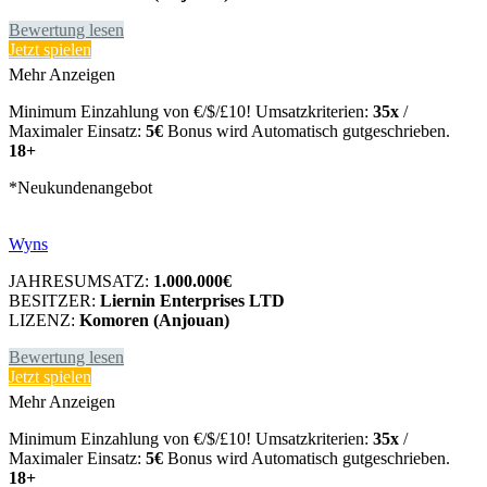
Bewertung lesen
Jetzt spielen
Mehr Anzeigen
Minimum Einzahlung von €/$/£10! Umsatzkriterien:
35x
/
Maximaler Einsatz:
5€
Bonus wird Automatisch gutgeschrieben.
18+
*Neukundenangebot
Wyns
JAHRESUMSATZ:
1.000.000€
BESITZER:
Liernin Enterprises LTD
LIZENZ:
Komoren (Anjouan)
Bewertung lesen
Jetzt spielen
Mehr Anzeigen
Minimum Einzahlung von €/$/£10! Umsatzkriterien:
35x
/
Maximaler Einsatz:
5€
Bonus wird Automatisch gutgeschrieben.
18+