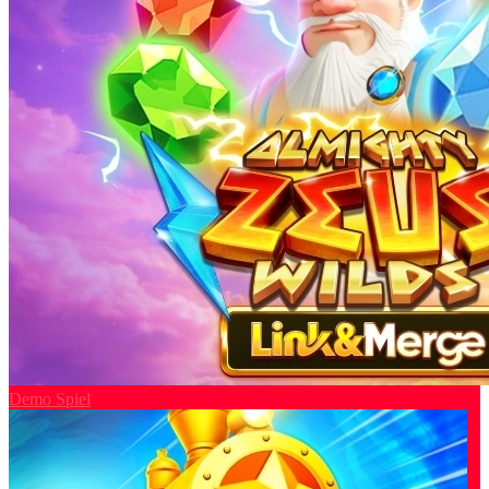
Demo Spiel