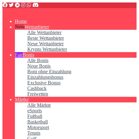
Home
Wettanbieter
Alle Wettanbieter
Beste Wettanbieter
Neue Wettanbieter
Krypto Wettanbieter
Bonis
Alle Bonis
Neue Bonis
Boni ohne Einzahlung
Einzahlungsbonus
Exclusive Bonus
Cashback
Freiwetten
Märtke
Alle Märkte
eSports
Fußball
Basketball
Motorsport
Tennis
Golf