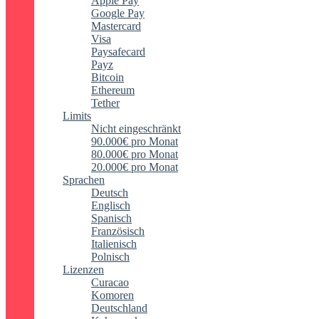
Apple Pay
Google Pay
Mastercard
Visa
Paysafecard
Payz
Bitcoin
Ethereum
Tether
Limits
Nicht eingeschränkt
90.000€ pro Monat
80.000€ pro Monat
20.000€ pro Monat
Sprachen
Deutsch
Englisch
Spanisch
Französisch
Italienisch
Polnisch
Lizenzen
Curacao
Komoren
Deutschland