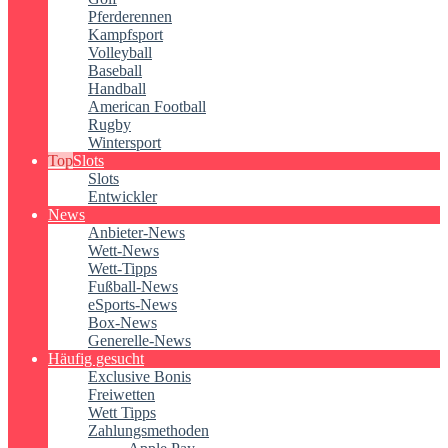
Pferderennen
Kampfsport
Volleyball
Baseball
Handball
American Football
Rugby
Wintersport
Slots
Slots
Entwickler
News
Anbieter-News
Wett-News
Wett-Tipps
Fußball-News
eSports-News
Box-News
Generelle-News
Häufig gesucht
Exclusive Bonis
Freiwetten
Wett Tipps
Zahlungsmethoden