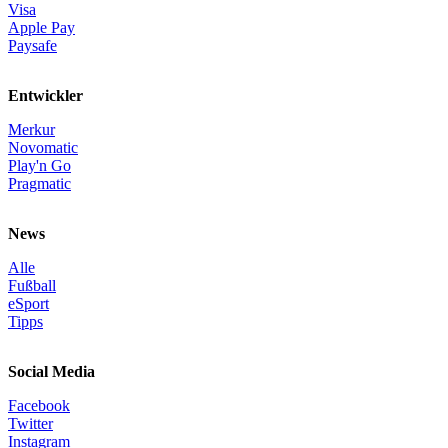
Visa
Apple Pay
Paysafe
Entwickler
Merkur
Novomatic
Play'n Go
Pragmatic
News
Alle
Fußball
eSport
Tipps
Social Media
Facebook
Twitter
Instagram