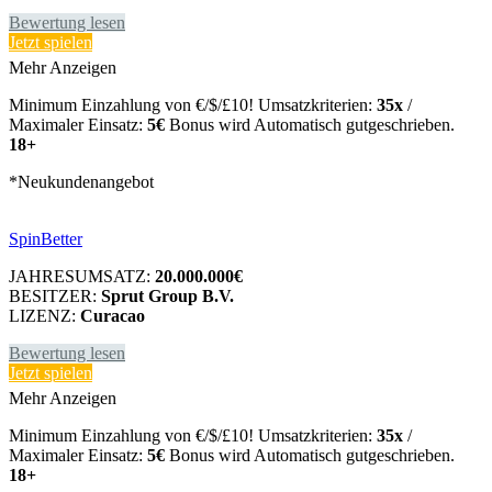
Bewertung lesen
Jetzt spielen
Mehr Anzeigen
Minimum Einzahlung von €/$/£10! Umsatzkriterien:
35x
/
Maximaler Einsatz:
5€
Bonus wird Automatisch gutgeschrieben.
18+
*Neukundenangebot
SpinBetter
JAHRESUMSATZ:
20.000.000€
BESITZER:
Sprut Group B.V.
LIZENZ:
Curacao
Bewertung lesen
Jetzt spielen
Mehr Anzeigen
Minimum Einzahlung von €/$/£10! Umsatzkriterien:
35x
/
Maximaler Einsatz:
5€
Bonus wird Automatisch gutgeschrieben.
18+