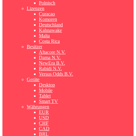
Polnisch
Lizenzen
Curacao
Komoren
Deutschland
Kahnawake
Malta
Costa Rica
Besitzer
Altacore N.V.
Dama N.V.
NewEra B.V.
Rabidi N.V.
Versus Odds B.V.
Geräte
Desktop
Mobile
Tablet
Smart TV
Währungen
EUR
USD
CHF
CAD
BRL