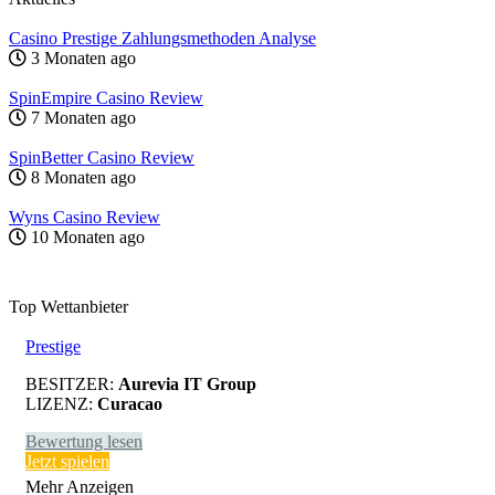
Casino Prestige Zahlungsmethoden Analyse
3 Monaten ago
SpinEmpire Casino Review
7 Monaten ago
SpinBetter Casino Review
8 Monaten ago
Wyns Casino Review
10 Monaten ago
Top Wettanbieter
Prestige
BESITZER:
Aurevia IT Group
LIZENZ:
Curacao
Bewertung lesen
Jetzt spielen
Mehr Anzeigen