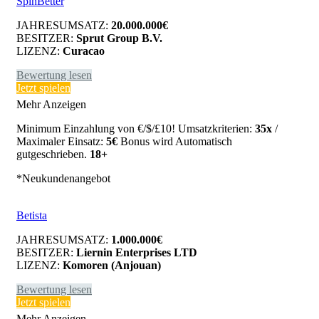
SpinBetter
JAHRESUMSATZ:
20.000.000€
BESITZER:
Sprut Group B.V.
LIZENZ:
Curacao
Bewertung lesen
Jetzt spielen
Mehr Anzeigen
Minimum Einzahlung von €/$/£10! Umsatzkriterien:
35x
/
Maximaler Einsatz:
5€
Bonus wird Automatisch
gutgeschrieben.
18+
*Neukundenangebot
Betista
JAHRESUMSATZ:
1.000.000€
BESITZER:
Liernin Enterprises LTD
LIZENZ:
Komoren (Anjouan)
Bewertung lesen
Jetzt spielen
Mehr Anzeigen