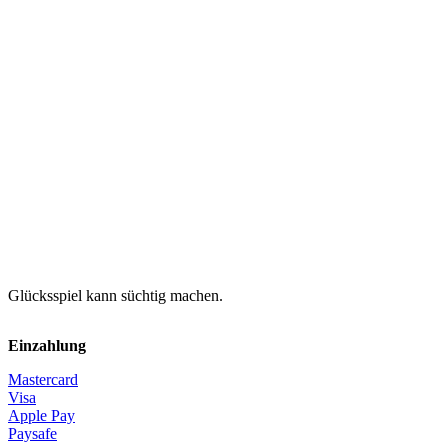
Glücksspiel kann süchtig machen.
Einzahlung
Mastercard
Visa
Apple Pay
Paysafe