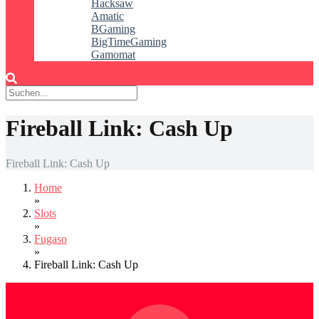
Hacksaw
Amatic
BGaming
BigTimeGaming
Gamomat
Fireball Link: Cash Up
Fireball Link: Cash Up
Home
»
Slots
»
Fugaso
»
Fireball Link: Cash Up