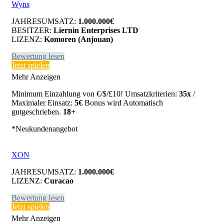
Wyns
JAHRESUMSATZ:
1.000.000€
BESITZER:
Liernin Enterprises LTD
LIZENZ:
Komoren (Anjouan)
Bewertung lesen
Jetzt spielen
Mehr Anzeigen
Minimum Einzahlung von €/$/£10! Umsatzkriterien:
35x
/
Maximaler Einsatz:
5€
Bonus wird Automatisch
gutgeschrieben.
18+
*Neukundenangebot
XON
JAHRESUMSATZ:
1.000.000€
LIZENZ:
Curacao
Bewertung lesen
Jetzt spielen
Mehr Anzeigen