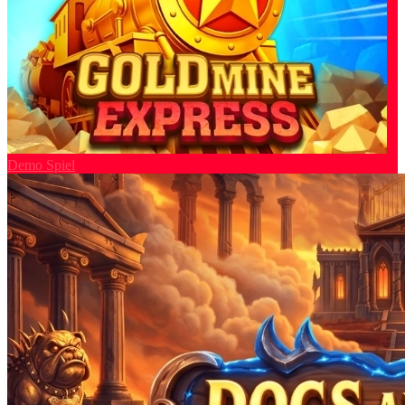
Demo Spiel