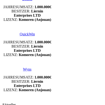
JAHRESUMSATZ:
1.000.000€
BESITZER:
Liernin
Enterprises LTD
LIZENZ:
Komoren (Anjouan)
QuickWin
JAHRESUMSATZ:
1.000.000€
BESITZER:
Liernin
Enterprises LTD
LIZENZ:
Komoren (Anjouan)
Wyns
JAHRESUMSATZ:
1.000.000€
BESITZER:
Liernin
Enterprises LTD
LIZENZ:
Komoren (Anjouan)
Aktuelles