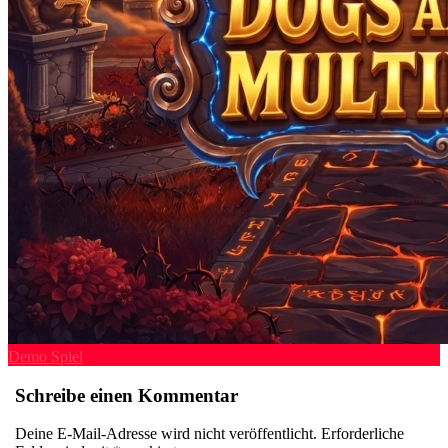
Demo Spiel
Schreibe einen Kommentar
Deine E-Mail-Adresse wird nicht veröffentlicht.
Erforderliche