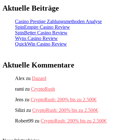
Aktuelle Beiträge
Casino Prestige Zahlungsmethoden Analyse
SpinEmpire Casino Review
SpinBetter Casino Review
Wyns Casino Review
QuickWin Casino Review
Aktuelle Kommentare
Alex
zu
Dazard
rami
zu
CryptoRush
Jens
zu
CryptoRush: 200% bis zu 2.500€
Silizi
zu
CryptoRush: 200% bis zu 2.500€
Robert99
zu
CryptoRush: 200% bis zu 2.500€