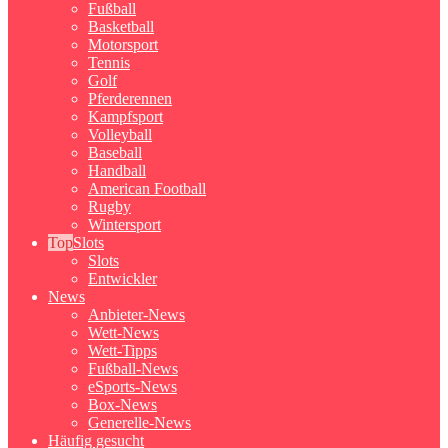
Fußball
Basketball
Motorsport
Tennis
Golf
Pferderennen
Kampfsport
Volleyball
Baseball
Handball
American Football
Rugby
Wintersport
Slots
Slots
Entwickler
News
Anbieter-News
Wett-News
Wett-Tipps
Fußball-News
eSports-News
Box-News
Generelle-News
Häufig gesucht