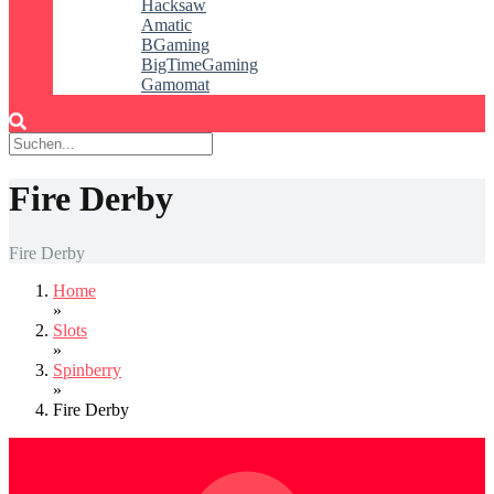
Hacksaw
Amatic
BGaming
BigTimeGaming
Gamomat
Fire Derby
Fire Derby
Home
»
Slots
»
Spinberry
»
Fire Derby