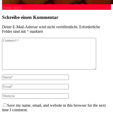
Demo Spiel
Schreibe einen Kommentar
Deine E-Mail-Adresse wird nicht veröffentlicht.
Erforderliche
Felder sind mit
*
markiert
Save my name, email, and website in this browser for the next
time I comment.