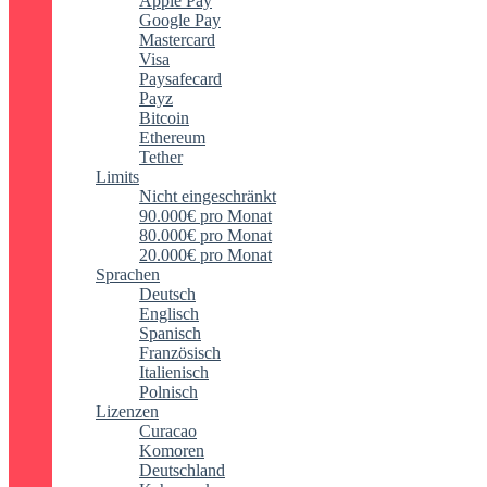
Apple Pay
Google Pay
Mastercard
Visa
Paysafecard
Payz
Bitcoin
Ethereum
Tether
Limits
Nicht eingeschränkt
90.000€ pro Monat
80.000€ pro Monat
20.000€ pro Monat
Sprachen
Deutsch
Englisch
Spanisch
Französisch
Italienisch
Polnisch
Lizenzen
Curacao
Komoren
Deutschland