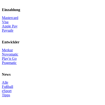
Einzahlung
Mastercard
Visa
Apple Pay
Paysafe
Entwickler
Merkur
Novomatic
Play'n Go
Pragmatic
News
Alle
Fußball
eSport
Tipps