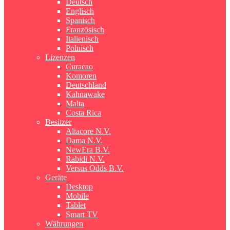
Deutsch
Englisch
Spanisch
Französisch
Italienisch
Polnisch
Lizenzen
Curacao
Komoren
Deutschland
Kahnawake
Malta
Costa Rica
Besitzer
Altacore N.V.
Dama N.V.
NewEra B.V.
Rabidi N.V.
Versus Odds B.V.
Geräte
Desktop
Mobile
Tablet
Smart TV
Währungen