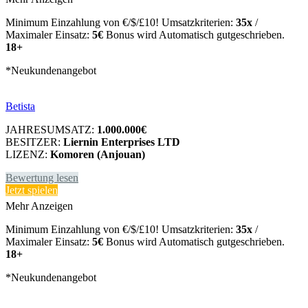
Minimum Einzahlung von €/$/£10! Umsatzkriterien:
35x
/
Maximaler Einsatz:
5€
Bonus wird Automatisch gutgeschrieben.
18+
*Neukundenangebot
Betista
JAHRESUMSATZ:
1.000.000€
BESITZER:
Liernin Enterprises LTD
LIZENZ:
Komoren (Anjouan)
Bewertung lesen
Jetzt spielen
Mehr Anzeigen
Minimum Einzahlung von €/$/£10! Umsatzkriterien:
35x
/
Maximaler Einsatz:
5€
Bonus wird Automatisch gutgeschrieben.
18+
*Neukundenangebot