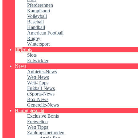
Pferderennen
Kampfsport
Volleyball
Baseball
Handball
American Football
Rugby
Wintersport
Slots
Slots
Entwickler
News
Anbieter-News
Wett-News
Wett-Tipps
Fußball-News
eSports-News
Box-News
Generelle-News
Häufig gesucht
Exclusive Bonis
Freiwetten
Wett Tipps
Zahlungsmethoden