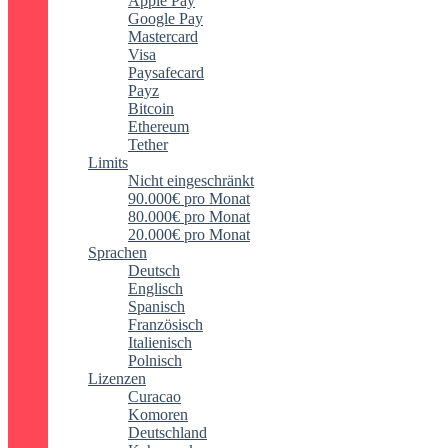
Apple Pay
Google Pay
Mastercard
Visa
Paysafecard
Payz
Bitcoin
Ethereum
Tether
Limits
Nicht eingeschränkt
90.000€ pro Monat
80.000€ pro Monat
20.000€ pro Monat
Sprachen
Deutsch
Englisch
Spanisch
Französisch
Italienisch
Polnisch
Lizenzen
Curacao
Komoren
Deutschland