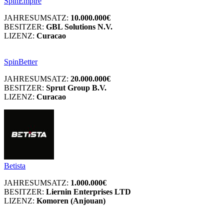
SpinEmpire
JAHRESUMSATZ:
10.000.000€
BESITZER:
GBL Solutions N.V.
LIZENZ:
Curacao
SpinBetter
JAHRESUMSATZ:
20.000.000€
BESITZER:
Sprut Group B.V.
LIZENZ:
Curacao
Betista
JAHRESUMSATZ:
1.000.000€
BESITZER:
Liernin Enterprises LTD
LIZENZ:
Komoren (Anjouan)