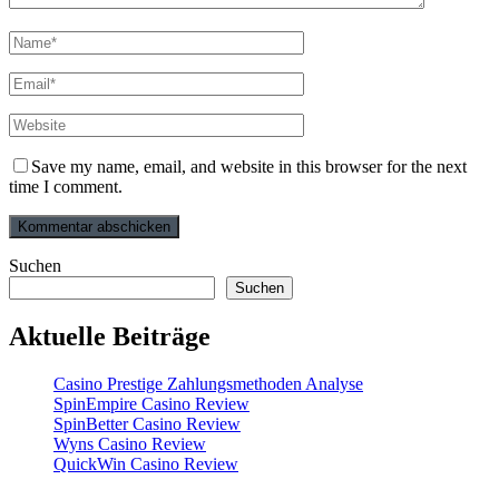
Save my name, email, and website in this browser for the next
time I comment.
Suchen
Suchen
Aktuelle Beiträge
Casino Prestige Zahlungsmethoden Analyse
SpinEmpire Casino Review
SpinBetter Casino Review
Wyns Casino Review
QuickWin Casino Review