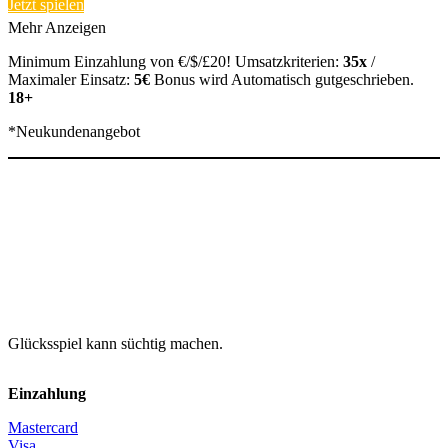
Jetzt spielen
Mehr Anzeigen
Minimum Einzahlung von €/$/£20! Umsatzkriterien:
35x
/
Maximaler Einsatz:
5€
Bonus wird Automatisch gutgeschrieben.
18+
*Neukundenangebot
Glücksspiel kann süchtig machen.
Einzahlung
Mastercard
Visa