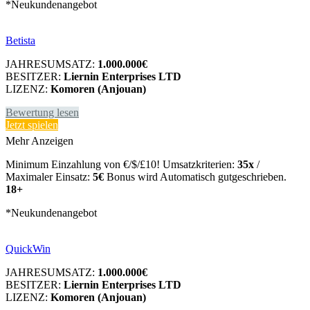
*Neukundenangebot
Betista
JAHRESUMSATZ:
1.000.000€
BESITZER:
Liernin Enterprises LTD
LIZENZ:
Komoren (Anjouan)
Bewertung lesen
Jetzt spielen
Mehr Anzeigen
Minimum Einzahlung von €/$/£10! Umsatzkriterien:
35x
/
Maximaler Einsatz:
5€
Bonus wird Automatisch gutgeschrieben.
18+
*Neukundenangebot
QuickWin
JAHRESUMSATZ:
1.000.000€
BESITZER:
Liernin Enterprises LTD
LIZENZ:
Komoren (Anjouan)