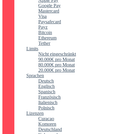
Apple Pay
Google Pay
Mastercard
Visa
Paysafecard
Payz
Bitcoin
Ethereum
Tether
Limits
Nicht eingeschränkt
90.000€ pro Monat
80.000€ pro Monat
20.000€ pro Monat
Sprachen
Deutsch
Englisch
Spanisch
Französisch
Italienisch
Polnisch
Lizenzen
Curacao
Komoren
Deutschland