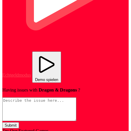
Echtgeldmodus
Demo spielen
Having issues with
Dragon & Dragons
?
Submit
Try Our Featured Games