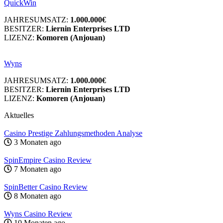
QuickWin
JAHRESUMSATZ:
1.000.000€
BESITZER:
Liernin Enterprises LTD
LIZENZ:
Komoren (Anjouan)
Wyns
JAHRESUMSATZ:
1.000.000€
BESITZER:
Liernin Enterprises LTD
LIZENZ:
Komoren (Anjouan)
Aktuelles
Casino Prestige Zahlungsmethoden Analyse
3 Monaten ago
SpinEmpire Casino Review
7 Monaten ago
SpinBetter Casino Review
8 Monaten ago
Wyns Casino Review
10 Monaten ago