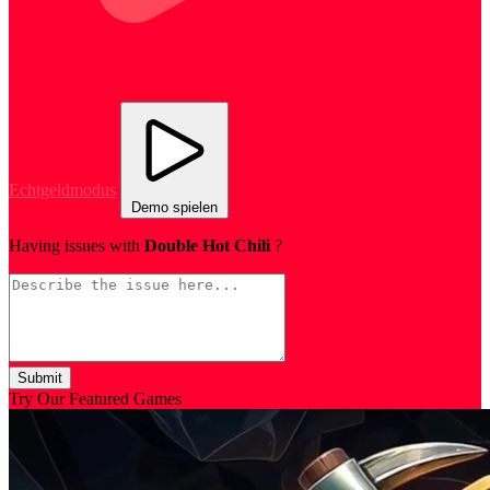
Echtgeldmodus
Demo spielen
Having issues with
Double Hot Chili
?
Submit
Try Our Featured Games