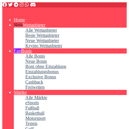
Home
Wettanbieter
Alle Wettanbieter
Beste Wettanbieter
Neue Wettanbieter
Krypto Wettanbieter
Bonis
Alle Bonis
Neue Bonis
Boni ohne Einzahlung
Einzahlungsbonus
Exclusive Bonus
Cashback
Freiwetten
Märtke
Alle Märkte
eSports
Fußball
Basketball
Motorsport
Tennis
Golf