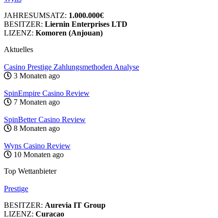
JAHRESUMSATZ:
1.000.000€
BESITZER:
Liernin Enterprises LTD
LIZENZ:
Komoren (Anjouan)
Aktuelles
Casino Prestige Zahlungsmethoden Analyse
3 Monaten ago
SpinEmpire Casino Review
7 Monaten ago
SpinBetter Casino Review
8 Monaten ago
Wyns Casino Review
10 Monaten ago
Top Wettanbieter
Prestige
BESITZER:
Aurevia IT Group
LIZENZ:
Curacao