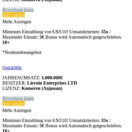
Bewertung lesen
Jetzt spielen
Mehr Anzeigen
Minimum Einzahlung von €/$/£10! Umsatzkriterien:
35x
/
Maximaler Einsatz:
5€
Bonus wird Automatisch gutgeschrieben.
18+
*Neukundenangebot
QuickWin
JAHRESUMSATZ:
1.000.000€
BESITZER:
Liernin Enterprises LTD
LIZENZ:
Komoren (Anjouan)
Bewertung lesen
Jetzt spielen
Mehr Anzeigen
Minimum Einzahlung von €/$/£10! Umsatzkriterien:
35x
/
Maximaler Einsatz:
5€
Bonus wird Automatisch gutgeschrieben.
18+