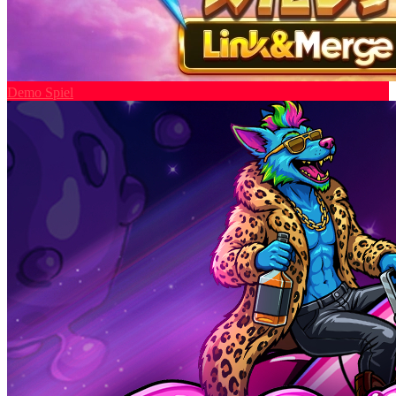
Demo Spiel