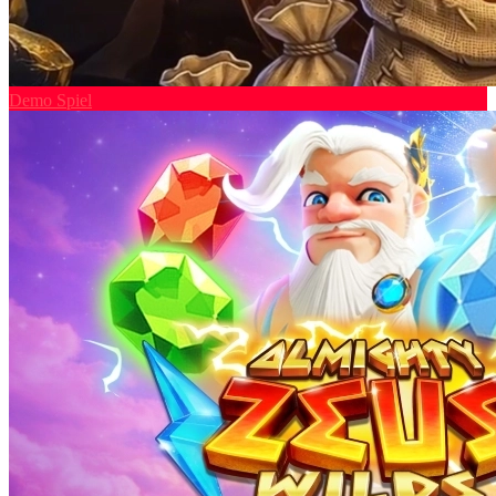
Demo Spiel