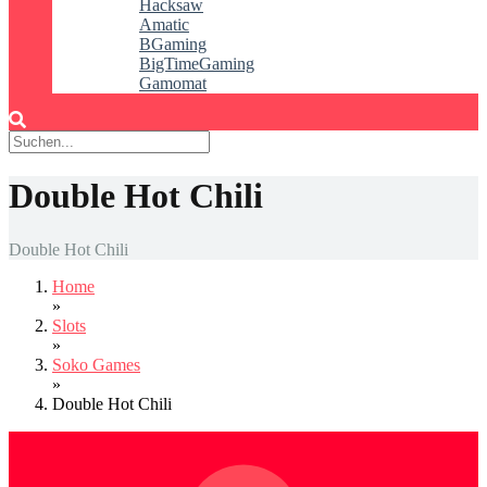
Hacksaw
Amatic
BGaming
BigTimeGaming
Gamomat
Double Hot Chili
Double Hot Chili
Home
»
Slots
»
Soko Games
»
Double Hot Chili