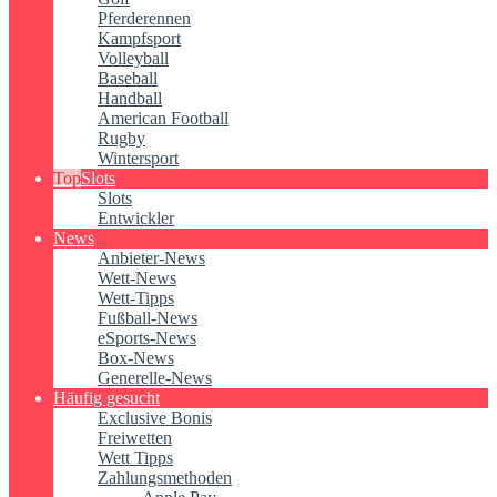
Pferderennen
Kampfsport
Volleyball
Baseball
Handball
American Football
Rugby
Wintersport
Slots
Slots
Entwickler
News
Anbieter-News
Wett-News
Wett-Tipps
Fußball-News
eSports-News
Box-News
Generelle-News
Häufig gesucht
Exclusive Bonis
Freiwetten
Wett Tipps
Zahlungsmethoden