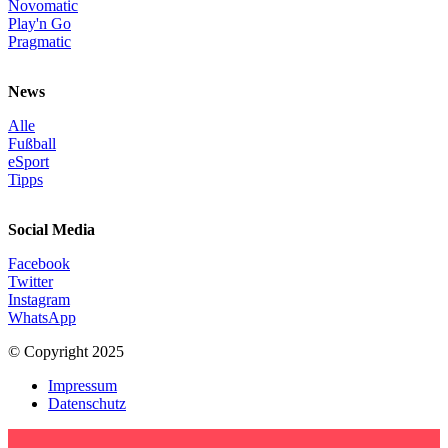
Novomatic
Play'n Go
Pragmatic
News
Alle
Fußball
eSport
Tipps
Social Media
Facebook
Twitter
Instagram
WhatsApp
© Copyright 2025
Impressum
Datenschutz