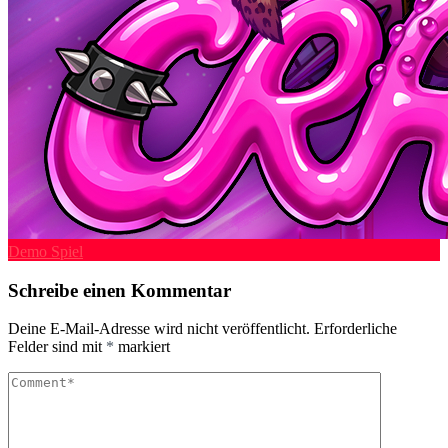
Demo Spiel
Schreibe einen Kommentar
Deine E-Mail-Adresse wird nicht veröffentlicht.
Erforderliche
Felder sind mit
*
markiert