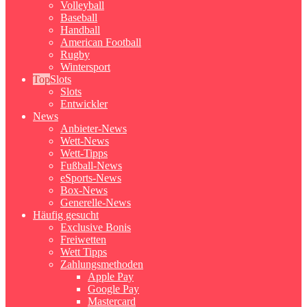
Volleyball
Baseball
Handball
American Football
Rugby
Wintersport
Slots
Slots
Entwickler
News
Anbieter-News
Wett-News
Wett-Tipps
Fußball-News
eSports-News
Box-News
Generelle-News
Häufig gesucht
Exclusive Bonis
Freiwetten
Wett Tipps
Zahlungsmethoden
Apple Pay
Google Pay
Mastercard