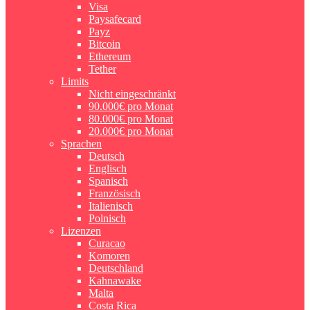
Visa
Paysafecard
Payz
Bitcoin
Ethereum
Tether
Limits
Nicht eingeschränkt
90.000€ pro Monat
80.000€ pro Monat
20.000€ pro Monat
Sprachen
Deutsch
Englisch
Spanisch
Französisch
Italienisch
Polnisch
Lizenzen
Curacao
Komoren
Deutschland
Kahnawake
Malta
Costa Rica