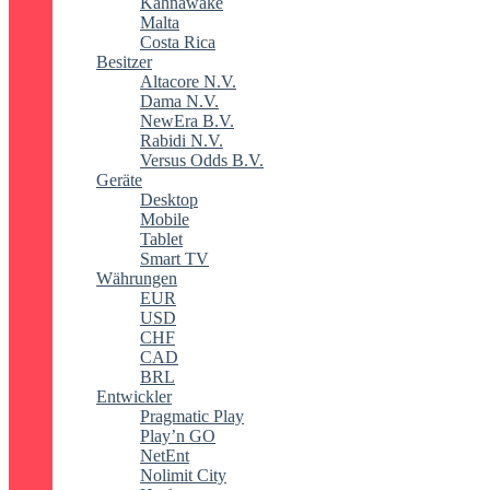
Kahnawake
Malta
Costa Rica
Besitzer
Altacore N.V.
Dama N.V.
NewEra B.V.
Rabidi N.V.
Versus Odds B.V.
Geräte
Desktop
Mobile
Tablet
Smart TV
Währungen
EUR
USD
CHF
CAD
BRL
Entwickler
Pragmatic Play
Play’n GO
NetEnt
Nolimit City