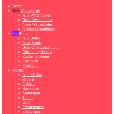
Home
Wettanbieter
Alle Wettanbieter
Beste Wettanbieter
Neue Wettanbieter
Krypto Wettanbieter
Bonis
Alle Bonis
Neue Bonis
Boni ohne Einzahlung
Einzahlungsbonus
Exclusive Bonus
Cashback
Freiwetten
Märtke
Alle Märkte
eSports
Fußball
Basketball
Motorsport
Tennis
Golf
Pferderennen
Kampfsport