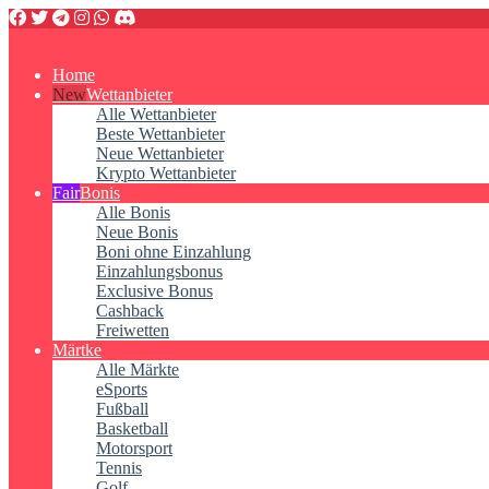
Home
Wettanbieter
Alle Wettanbieter
Beste Wettanbieter
Neue Wettanbieter
Krypto Wettanbieter
Bonis
Alle Bonis
Neue Bonis
Boni ohne Einzahlung
Einzahlungsbonus
Exclusive Bonus
Cashback
Freiwetten
Märtke
Alle Märkte
eSports
Fußball
Basketball
Motorsport
Tennis
Golf