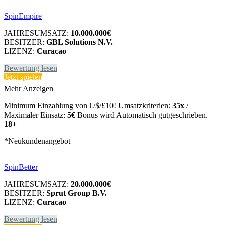
SpinEmpire
JAHRESUMSATZ:
10.000.000€
BESITZER:
GBL Solutions N.V.
LIZENZ:
Curacao
Bewertung lesen
Jetzt spielen
Mehr Anzeigen
Minimum Einzahlung von €/$/£10! Umsatzkriterien:
35x
/
Maximaler Einsatz:
5€
Bonus wird Automatisch gutgeschrieben.
18+
*Neukundenangebot
SpinBetter
JAHRESUMSATZ:
20.000.000€
BESITZER:
Sprut Group B.V.
LIZENZ:
Curacao
Bewertung lesen