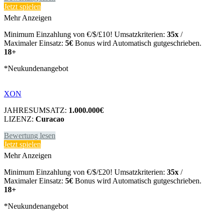
Jetzt spielen
Mehr Anzeigen
Minimum Einzahlung von €/$/£10! Umsatzkriterien:
35x
/
Maximaler Einsatz:
5€
Bonus wird Automatisch gutgeschrieben.
18+
*Neukundenangebot
XON
JAHRESUMSATZ:
1.000.000€
LIZENZ:
Curacao
Bewertung lesen
Jetzt spielen
Mehr Anzeigen
Minimum Einzahlung von €/$/£20! Umsatzkriterien:
35x
/
Maximaler Einsatz:
5€
Bonus wird Automatisch gutgeschrieben.
18+
*Neukundenangebot