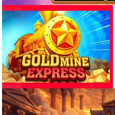
Demo Spiel
Demo Spiel