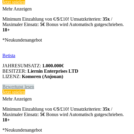
Jetzt spielen
Mehr Anzeigen
Minimum Einzahlung von €/$/£10! Umsatzkriterien:
35x
/
Maximaler Einsatz:
5€
Bonus wird Automatisch gutgeschrieben.
18+
*Neukundenangebot
Betista
JAHRESUMSATZ:
1.000.000€
BESITZER:
Liernin Enterprises LTD
LIZENZ:
Komoren (Anjouan)
Bewertung lesen
Jetzt spielen
Mehr Anzeigen
Minimum Einzahlung von €/$/£10! Umsatzkriterien:
35x
/
Maximaler Einsatz:
5€
Bonus wird Automatisch gutgeschrieben.
18+
*Neukundenangebot