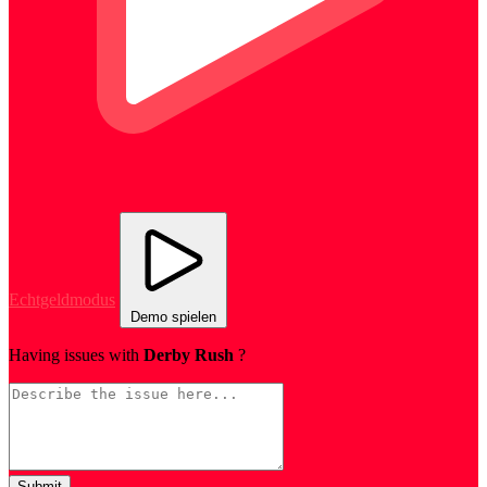
Echtgeldmodus
Demo spielen
Having issues with
Derby Rush
?
Submit