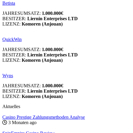
Betista
JAHRESUMSATZ:
1.000.000€
BESITZER:
Liernin Enterprises LTD
LIZENZ:
Komoren (Anjouan)
QuickWin
JAHRESUMSATZ:
1.000.000€
BESITZER:
Liernin Enterprises LTD
LIZENZ:
Komoren (Anjouan)
Wyns
JAHRESUMSATZ:
1.000.000€
BESITZER:
Liernin Enterprises LTD
LIZENZ:
Komoren (Anjouan)
Aktuelles
Casino Prestige Zahlungsmethoden Analyse
3 Monaten ago