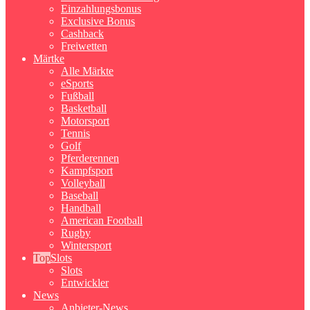
Einzahlungsbonus
Exclusive Bonus
Cashback
Freiwetten
Märtke
Alle Märkte
eSports
Fußball
Basketball
Motorsport
Tennis
Golf
Pferderennen
Kampfsport
Volleyball
Baseball
Handball
American Football
Rugby
Wintersport
Slots
Slots
Entwickler
News
Anbieter-News