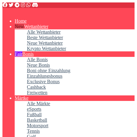
Home
Wettanbieter
Alle Wettanbieter
Beste Wettanbieter
Neue Wettanbieter
Krypto Wettanbieter
Bonis
Alle Bonis
Neue Bonis
Boni ohne Einzahlung
Einzahlungsbonus
Exclusive Bonus
Cashback
Freiwetten
Märtke
Alle Märkte
eSports
Fußball
Basketball
Motorsport
Tennis
Golf