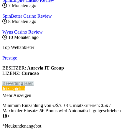
SpinEmpire Casino Review
7 Monaten ago
SpinBetter Casino Review
8 Monaten ago
Wyns Casino Review
10 Monaten ago
Top Wettanbieter
Prestige
BESITZER:
Aurevia IT Group
LIZENZ:
Curacao
Bewertung lesen
Jetzt spielen
Mehr Anzeigen
Minimum Einzahlung von €/$/£10! Umsatzkriterien:
35x
/
Maximaler Einsatz:
5€
Bonus wird Automatisch gutgeschrieben.
18+
*Neukundenangebot