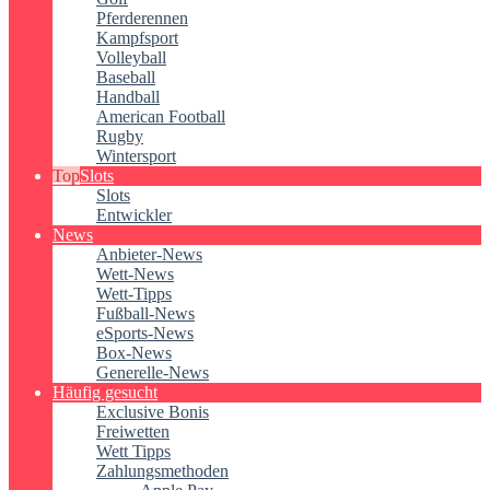
Pferderennen
Kampfsport
Volleyball
Baseball
Handball
American Football
Rugby
Wintersport
Slots
Slots
Entwickler
News
Anbieter-News
Wett-News
Wett-Tipps
Fußball-News
eSports-News
Box-News
Generelle-News
Häufig gesucht
Exclusive Bonis
Freiwetten
Wett Tipps
Zahlungsmethoden