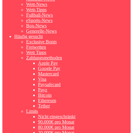
Wett-News
Wett-Tipps
Fußball-News
eSports-News
Box-News
Generelle-News
Häufig gesucht
Exclusive Bonis
Freiwetten
Wett Tipps
Zahlungsmethoden
Apple Pay
Google Pay
Mastercard
Visa
Paysafecard
Payz
Bitcoin
Ethereum
Tether
Limits
Nicht eingeschränkt
90.000€ pro Monat
80.000€ pro Monat
20.000€ pro Monat