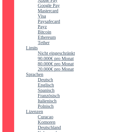
Apple Pay
Google Pay
Mastercard
Visa
Paysafecard
Payz
Bitcoin
Ethereum
Tether
Limits
Nicht eingeschränkt
90.000€ pro Monat
80.000€ pro Monat
20.000€ pro Monat
Sprachen
Deutsch
Englisch
Spanisch
Französisch
Italienisch
Polnisch
Lizenzen
Curacao
Komoren
Deutschland