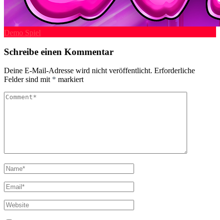
Demo Spiel
Schreibe einen Kommentar
Deine E-Mail-Adresse wird nicht veröffentlicht.
Erforderliche
Felder sind mit
*
markiert