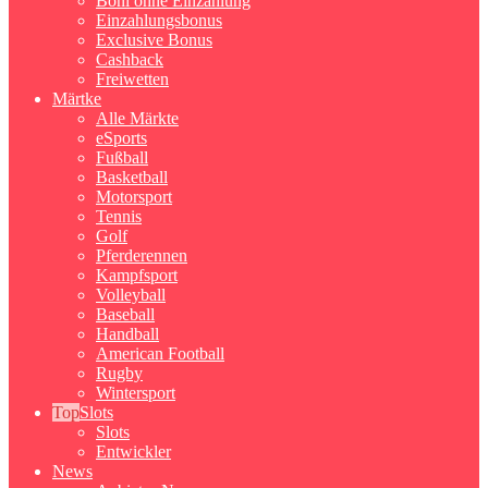
Boni ohne Einzahlung
Einzahlungsbonus
Exclusive Bonus
Cashback
Freiwetten
Märtke
Alle Märkte
eSports
Fußball
Basketball
Motorsport
Tennis
Golf
Pferderennen
Kampfsport
Volleyball
Baseball
Handball
American Football
Rugby
Wintersport
Slots
Slots
Entwickler
News