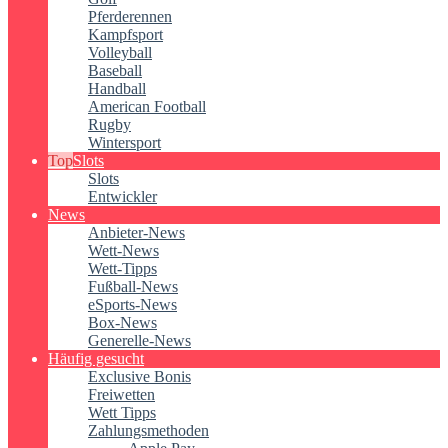
Pferderennen
Kampfsport
Volleyball
Baseball
Handball
American Football
Rugby
Wintersport
Slots
Slots
Entwickler
News
Anbieter-News
Wett-News
Wett-Tipps
Fußball-News
eSports-News
Box-News
Generelle-News
Häufig gesucht
Exclusive Bonis
Freiwetten
Wett Tipps
Zahlungsmethoden