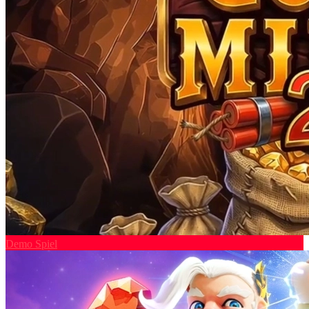
Demo Spiel