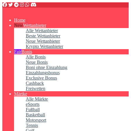
Home
Wettanbieter
Alle Wettanbieter
Beste Wettanbieter
Neue Wettanbieter
Krypto Wettanbieter
Bonis
Alle Bonis
Neue Bonis
Boni ohne Einzahlung
Einzahlungsbonus
Exclusive Bonus
Cashback
Freiwetten
Märtke
Alle Märkte
eSports
Fußball
Basketball
Motorsport
Tennis
Golf