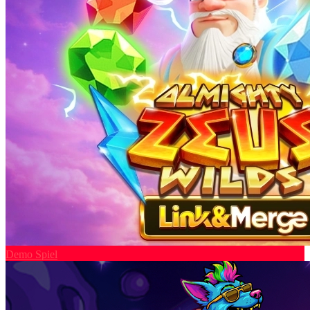
Demo Spiel