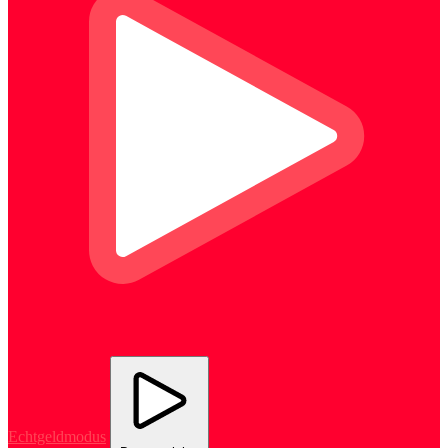
Echtgeldmodus