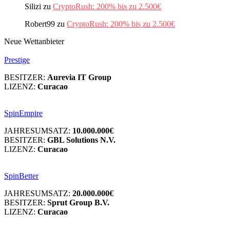
Silizi
zu
CryptoRush: 200% bis zu 2.500€
Robert99
zu
CryptoRush: 200% bis zu 2.500€
Neue Wettanbieter
Prestige
BESITZER:
Aurevia IT Group
LIZENZ:
Curacao
SpinEmpire
JAHRESUMSATZ:
10.000.000€
BESITZER:
GBL Solutions N.V.
LIZENZ:
Curacao
SpinBetter
JAHRESUMSATZ:
20.000.000€
BESITZER:
Sprut Group B.V.
LIZENZ:
Curacao