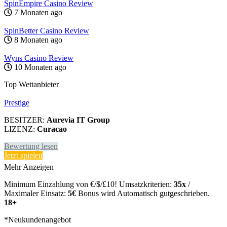
SpinEmpire Casino Review
7 Monaten ago
SpinBetter Casino Review
8 Monaten ago
Wyns Casino Review
10 Monaten ago
Top Wettanbieter
Prestige
BESITZER:
Aurevia IT Group
LIZENZ:
Curacao
Bewertung lesen
Jetzt spielen
Mehr Anzeigen
Minimum Einzahlung von €/$/£10! Umsatzkriterien:
35x
/
Maximaler Einsatz:
5€
Bonus wird Automatisch gutgeschrieben.
18+
*Neukundenangebot