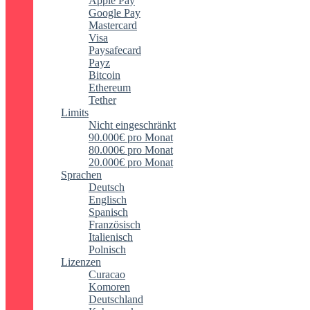
Apple Pay
Google Pay
Mastercard
Visa
Paysafecard
Payz
Bitcoin
Ethereum
Tether
Limits
Nicht eingeschränkt
90.000€ pro Monat
80.000€ pro Monat
20.000€ pro Monat
Sprachen
Deutsch
Englisch
Spanisch
Französisch
Italienisch
Polnisch
Lizenzen
Curacao
Komoren
Deutschland