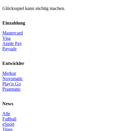
Glücksspiel kann süchtig machen.
Einzahlung
Mastercard
Visa
Apple Pay
Paysafe
Entwickler
Merkur
Novomatic
Play'n Go
Pragmatic
News
Alle
Fußball
eSport
Tipps