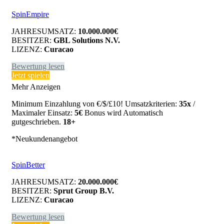
SpinEmpire
JAHRESUMSATZ:
10.000.000€
BESITZER:
GBL Solutions N.V.
LIZENZ:
Curacao
Bewertung lesen
Jetzt spielen
Mehr Anzeigen
Minimum Einzahlung von €/$/£10! Umsatzkriterien:
35x
/
Maximaler Einsatz:
5€
Bonus wird Automatisch
gutgeschrieben.
18+
*Neukundenangebot
SpinBetter
JAHRESUMSATZ:
20.000.000€
BESITZER:
Sprut Group B.V.
LIZENZ:
Curacao
Bewertung lesen