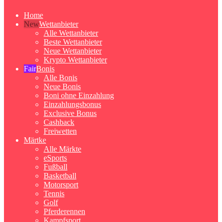
Home
Wettanbieter
Alle Wettanbieter
Beste Wettanbieter
Neue Wettanbieter
Krypto Wettanbieter
Bonis
Alle Bonis
Neue Bonis
Boni ohne Einzahlung
Einzahlungsbonus
Exclusive Bonus
Cashback
Freiwetten
Märtke
Alle Märkte
eSports
Fußball
Basketball
Motorsport
Tennis
Golf
Pferderennen
Kampfsport