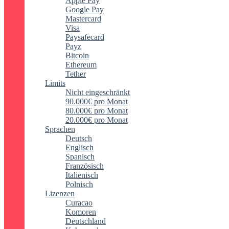
Apple Pay
Google Pay
Mastercard
Visa
Paysafecard
Payz
Bitcoin
Ethereum
Tether
Limits
Nicht eingeschränkt
90.000€ pro Monat
80.000€ pro Monat
20.000€ pro Monat
Sprachen
Deutsch
Englisch
Spanisch
Französisch
Italienisch
Polnisch
Lizenzen
Curacao
Komoren
Deutschland