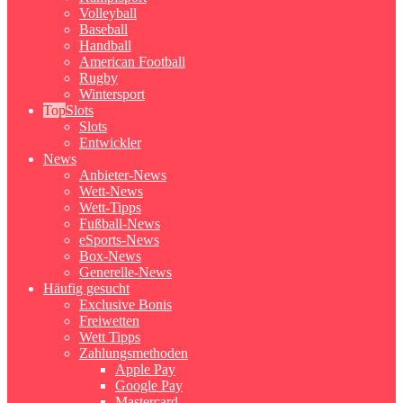
Volleyball
Baseball
Handball
American Football
Rugby
Wintersport
Slots
Slots
Entwickler
News
Anbieter-News
Wett-News
Wett-Tipps
Fußball-News
eSports-News
Box-News
Generelle-News
Häufig gesucht
Exclusive Bonis
Freiwetten
Wett Tipps
Zahlungsmethoden
Apple Pay
Google Pay
Mastercard