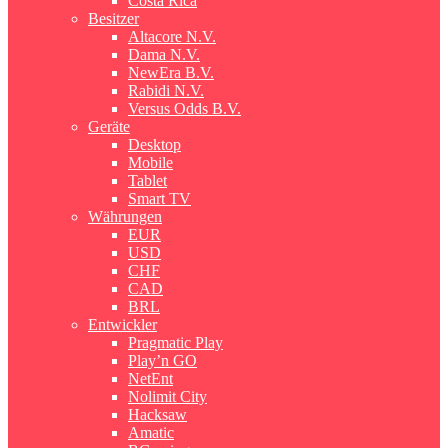
Costa Rica
Besitzer
Altacore N.V.
Dama N.V.
NewEra B.V.
Rabidi N.V.
Versus Odds B.V.
Geräte
Desktop
Mobile
Tablet
Smart TV
Währungen
EUR
USD
CHF
CAD
BRL
Entwickler
Pragmatic Play
Play’n GO
NetEnt
Nolimit City
Hacksaw
Amatic