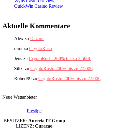
Wyns Casino Review
QuickWin Casino Review
Aktuelle Kommentare
Alex
zu
Dazard
rami
zu
CryptoRush
Jens
zu
CryptoRush: 200% bis zu 2.500€
Silizi
zu
CryptoRush: 200% bis zu 2.500€
Robert99
zu
CryptoRush: 200% bis zu 2.500€
Neue Wettanbieter
Prestige
BESITZER:
Aurevia IT Group
LIZENZ:
Curacao