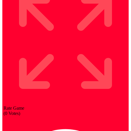
Rate Game
(
0
Votes)