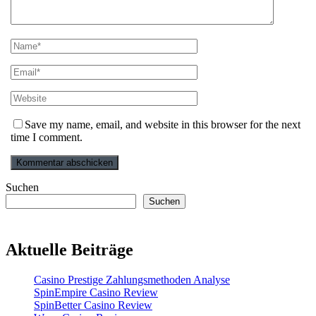
Save my name, email, and website in this browser for the next
time I comment.
Suchen
Suchen
Aktuelle Beiträge
Casino Prestige Zahlungsmethoden Analyse
SpinEmpire Casino Review
SpinBetter Casino Review