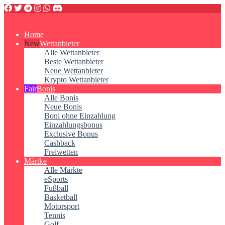
Home
Wettanbieter
Alle Wettanbieter
Beste Wettanbieter
Neue Wettanbieter
Krypto Wettanbieter
Bonis
Alle Bonis
Neue Bonis
Boni ohne Einzahlung
Einzahlungsbonus
Exclusive Bonus
Cashback
Freiwetten
Märtke
Alle Märkte
eSports
Fußball
Basketball
Motorsport
Tennis
Golf