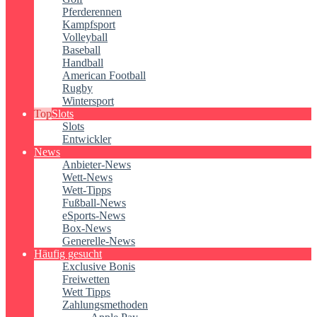
Pferderennen
Kampfsport
Volleyball
Baseball
Handball
American Football
Rugby
Wintersport
Slots
Slots
Entwickler
News
Anbieter-News
Wett-News
Wett-Tipps
Fußball-News
eSports-News
Box-News
Generelle-News
Häufig gesucht
Exclusive Bonis
Freiwetten
Wett Tipps
Zahlungsmethoden