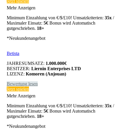
Jetzt spielen
Mehr Anzeigen
Minimum Einzahlung von €/$/£10! Umsatzkriterien:
35x
/
Maximaler Einsatz:
5€
Bonus wird Automatisch
gutgeschrieben.
18+
*Neukundenangebot
Betista
JAHRESUMSATZ:
1.000.000€
BESITZER:
Liernin Enterprises LTD
LIZENZ:
Komoren (Anjouan)
Bewertung lesen
Jetzt spielen
Mehr Anzeigen
Minimum Einzahlung von €/$/£10! Umsatzkriterien:
35x
/
Maximaler Einsatz:
5€
Bonus wird Automatisch
gutgeschrieben.
18+
*Neukundenangebot