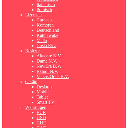
Italienisch
Polnisch
Lizenzen
Curacao
Komoren
Deutschland
Kahnawake
Malta
Costa Rica
Besitzer
Altacore N.V.
Dama N.V.
NewEra B.V.
Rabidi N.V.
Versus Odds B.V.
Geräte
Desktop
Mobile
Tablet
Smart TV
Währungen
EUR
USD
CHF
CAD