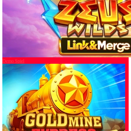
Demo Spiel