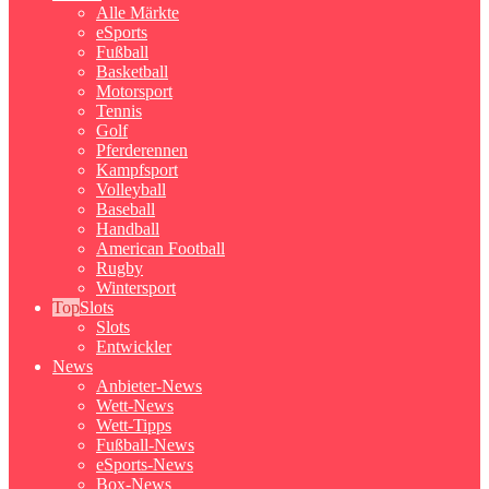
Alle Märkte
eSports
Fußball
Basketball
Motorsport
Tennis
Golf
Pferderennen
Kampfsport
Volleyball
Baseball
Handball
American Football
Rugby
Wintersport
Slots
Slots
Entwickler
News
Anbieter-News
Wett-News
Wett-Tipps
Fußball-News
eSports-News
Box-News