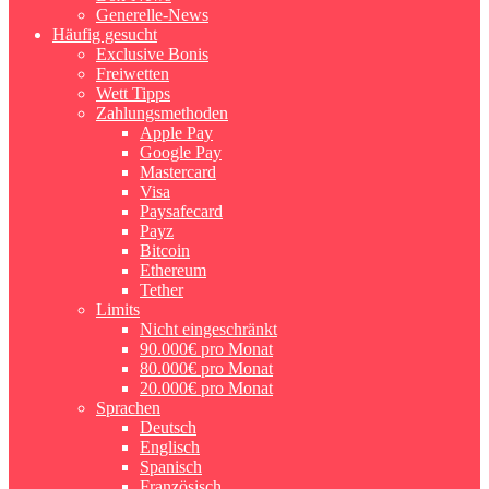
Generelle-News
Häufig gesucht
Exclusive Bonis
Freiwetten
Wett Tipps
Zahlungsmethoden
Apple Pay
Google Pay
Mastercard
Visa
Paysafecard
Payz
Bitcoin
Ethereum
Tether
Limits
Nicht eingeschränkt
90.000€ pro Monat
80.000€ pro Monat
20.000€ pro Monat
Sprachen
Deutsch
Englisch
Spanisch
Französisch