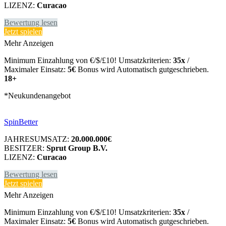
LIZENZ:
Curacao
Bewertung lesen
Jetzt spielen
Mehr Anzeigen
Minimum Einzahlung von €/$/£10! Umsatzkriterien:
35x
/
Maximaler Einsatz:
5€
Bonus wird Automatisch gutgeschrieben.
18+
*Neukundenangebot
SpinBetter
JAHRESUMSATZ:
20.000.000€
BESITZER:
Sprut Group B.V.
LIZENZ:
Curacao
Bewertung lesen
Jetzt spielen
Mehr Anzeigen
Minimum Einzahlung von €/$/£10! Umsatzkriterien:
35x
/
Maximaler Einsatz:
5€
Bonus wird Automatisch gutgeschrieben.