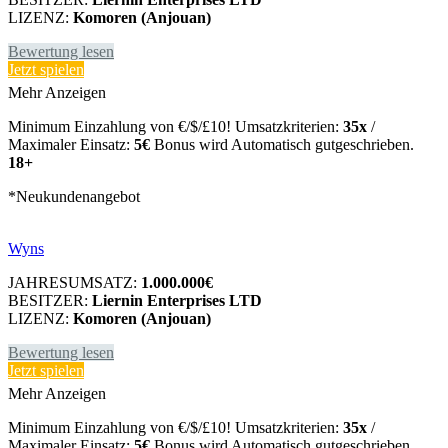
LIZENZ:
Komoren (Anjouan)
Bewertung lesen
Jetzt spielen
Mehr Anzeigen
Minimum Einzahlung von €/$/£10! Umsatzkriterien:
35x
/
Maximaler Einsatz:
5€
Bonus wird Automatisch gutgeschrieben.
18+
*Neukundenangebot
Wyns
JAHRESUMSATZ:
1.000.000€
BESITZER:
Liernin Enterprises LTD
LIZENZ:
Komoren (Anjouan)
Bewertung lesen
Jetzt spielen
Mehr Anzeigen
Minimum Einzahlung von €/$/£10! Umsatzkriterien:
35x
/
Maximaler Einsatz:
5€
Bonus wird Automatisch gutgeschrieben.