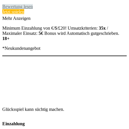
Bewertung lesen
Jetzt spielen
Mehr Anzeigen
Minimum Einzahlung von €/$/£20! Umsatzkriterien:
35x
/
Maximaler Einsatz:
5€
Bonus wird Automatisch gutgeschrieben.
18+
*Neukundenangebot
Glücksspiel kann süchtig machen.
Einzahlung