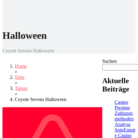
Amatic
BGaming
BigTimeGaming
Gamomat
Halloween
Coyote Sevens Halloween
Suchen
Home
»
Slots
Aktuelle
»
Beiträge
Tiptop
»
Coyote Sevens Halloween
Casino
Prestige
Zahlungs
methoden
Analyse
SpinEmpir
e Casino