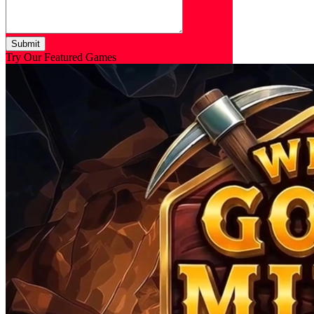
Submit
Try Our Featured Games