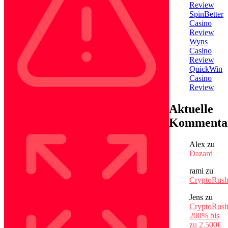
Review
SpinBetter
Casino
Review
Wyns
Casino
Review
QuickWin
Casino
Review
Aktuelle
Kommenta
Alex
zu
Dazard
rami
zu
CryptoRus
Jens
zu
CryptoRush
200% bis
zu 2.500€