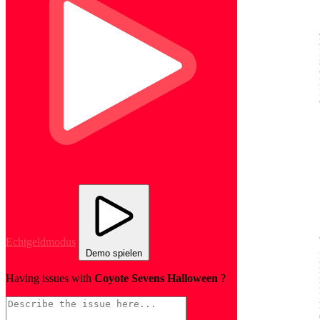
Echtgeldmodus
Demo spielen
Having issues with
Coyote Sevens Halloween
?