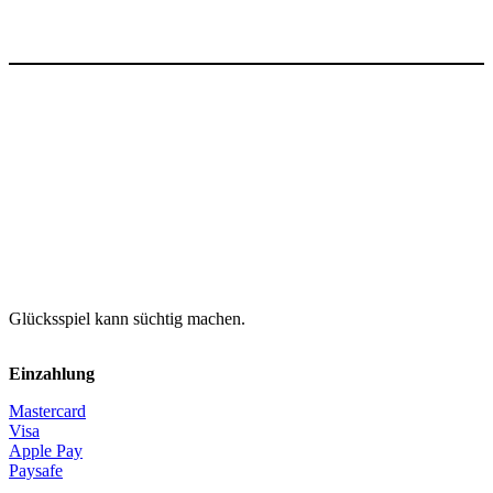
Glücksspiel kann süchtig machen.
Einzahlung
Mastercard
Visa
Apple Pay
Paysafe