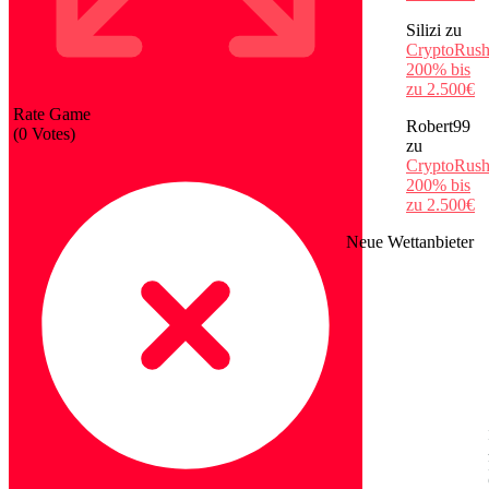
Silizi
zu
CryptoRush
200% bis
zu 2.500€
Rate Game
Robert99
(
0
Votes)
zu
CryptoRush
200% bis
zu 2.500€
Neue Wettanbieter