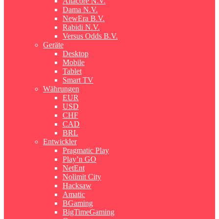
Altacore N.V.
Dama N.V.
NewEra B.V.
Rabidi N.V.
Versus Odds B.V.
Geräte
Desktop
Mobile
Tablet
Smart TV
Währungen
EUR
USD
CHF
CAD
BRL
Entwickler
Pragmatic Play
Play’n GO
NetEnt
Nolimit City
Hacksaw
Amatic
BGaming
BigTimeGaming