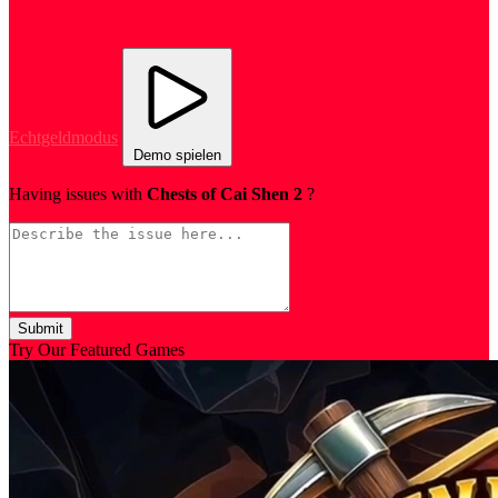
Echtgeldmodus
Demo spielen
Having issues with
Chests of Cai Shen 2
?
Submit
Try Our Featured Games