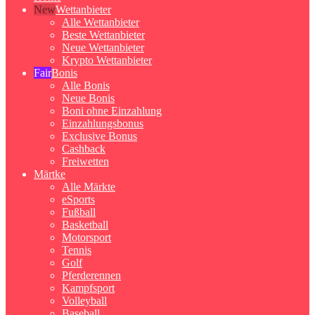
Wettanbieter
Alle Wettanbieter
Beste Wettanbieter
Neue Wettanbieter
Krypto Wettanbieter
Bonis
Alle Bonis
Neue Bonis
Boni ohne Einzahlung
Einzahlungsbonus
Exclusive Bonus
Cashback
Freiwetten
Märtke
Alle Märkte
eSports
Fußball
Basketball
Motorsport
Tennis
Golf
Pferderennen
Kampfsport
Volleyball
Baseball