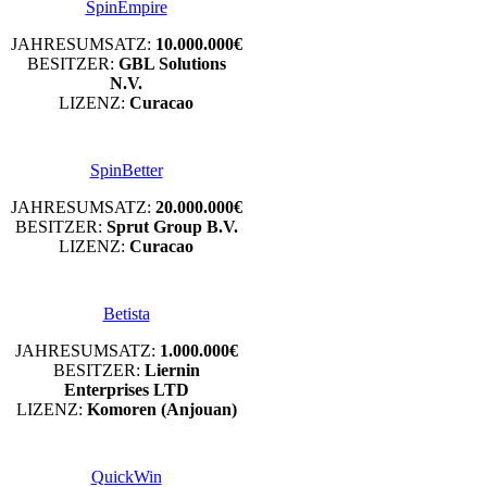
SpinEmpire
JAHRESUMSATZ:
10.000.000€
BESITZER:
GBL Solutions
N.V.
LIZENZ:
Curacao
SpinBetter
JAHRESUMSATZ:
20.000.000€
BESITZER:
Sprut Group B.V.
LIZENZ:
Curacao
Betista
JAHRESUMSATZ:
1.000.000€
BESITZER:
Liernin
Enterprises LTD
LIZENZ:
Komoren (Anjouan)
QuickWin