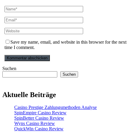
Save my name, email, and website in this browser for the next
time I comment.
Suchen
Suchen
Aktuelle Beiträge
Casino Prestige Zahlungsmethoden Analyse
SpinEmpire Casino Review
SpinBetter Casino Review
Wyns Casino Review
QuickWin Casino Review