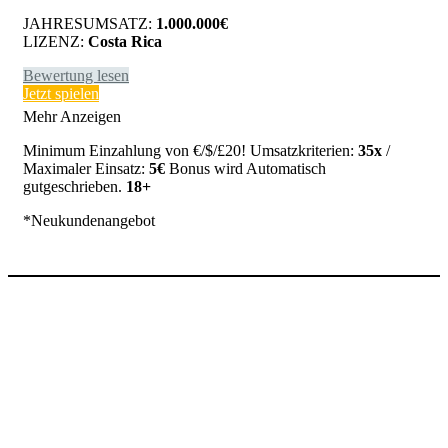
JAHRESUMSATZ:
1.000.000€
LIZENZ:
Costa Rica
Bewertung lesen
Jetzt spielen
Mehr Anzeigen
Minimum Einzahlung von €/$/£20! Umsatzkriterien:
35x
/
Maximaler Einsatz:
5€
Bonus wird Automatisch
gutgeschrieben.
18+
*Neukundenangebot