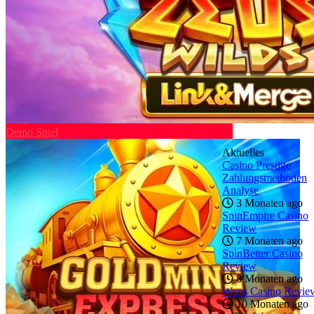
Demo Spiel
Aktuelles
Casino Prestige
Zahlungsmethoden
Analyse
3 Monaten ago
SpinEmpire Casino
Review
7 Monaten ago
SpinBetter Casino
Review
8 Monaten ago
Wyns Casino Revie
10 Monaten ago