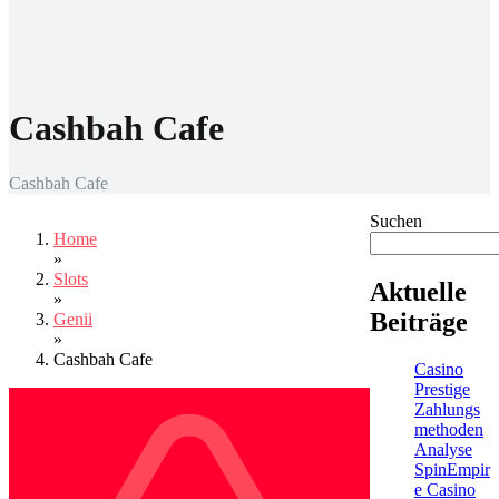
Amatic
BGaming
BigTimeGaming
Gamomat
Cashbah Cafe
Cashbah Cafe
Suchen
Home
»
Slots
Aktuelle
»
Beiträge
Genii
»
Cashbah Cafe
Casino
Prestige
Zahlungs
methoden
Analyse
SpinEmpir
e Casino