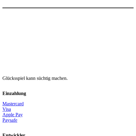
Glücksspiel kann süchtig machen.
Einzahlung
Mastercard
Visa
Apple Pay
Paysafe
Entwickler