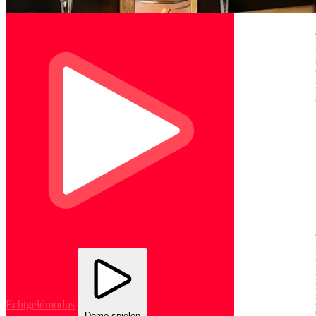
Echtgeldmodus
Demo spielen