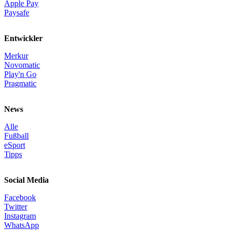
Apple Pay
Paysafe
Entwickler
Merkur
Novomatic
Play'n Go
Pragmatic
News
Alle
Fußball
eSport
Tipps
Social Media
Facebook
Twitter
Instagram
WhatsApp