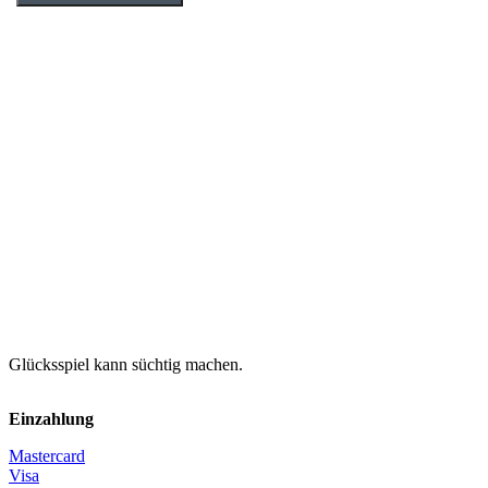
Glücksspiel kann süchtig machen.
Einzahlung
Mastercard
Visa