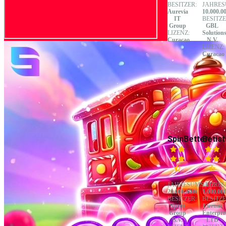
BESITZER:
JAHRES
Aurevia
10.000.0
IT
BESITZE
Group
GBL
LIZENZ:
Solution
Curacao
N.V.
LIZENZ:
Curacao
SpinBetter
Betist
JAHRESUMSATZ:
JAHRES
20.000.000€
1.000.00
BESITZER:
BESITZE
Sprut
Liernin
Group
Enterpri
B.V.
LTD