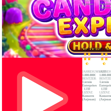
LIZENZ:
LIZENZ:
Curacao
Komore
(Anjoua
QuickWin
Wyns
JAHRESUMSATZ:
JAHRES
1.000.000€
1.000.00
BESITZER:
BESITZE
Liernin
Liernin
Enterprises
Enterpri
LTD
LTD
LIZENZ:
LIZENZ:
Komoren
Komore
(Anjouan)
(Anjoua