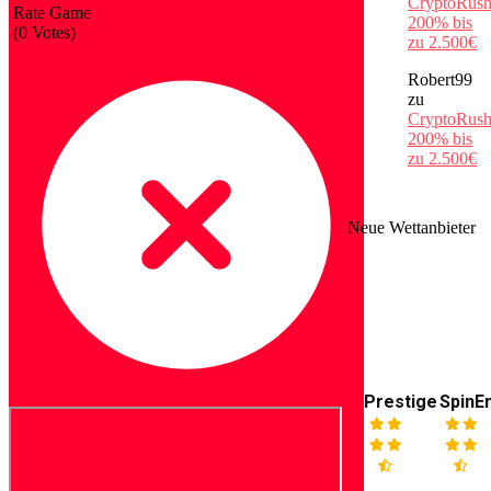
CryptoRush
Rate Game
200% bis
(
0
Votes)
zu 2.500€
Robert99
zu
CryptoRush
200% bis
zu 2.500€
Neue Wettanbieter
Prestige
SpinE