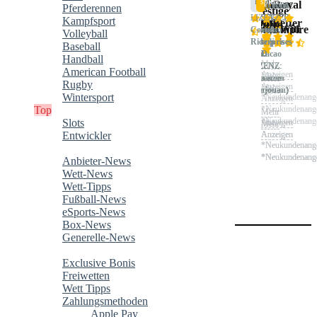
lesen
lesen
lesen
lesen
lesen
lesen
lesen
lesen
spielen
spielen
spielen
spielen
spielen
spielen
spielen
spielen
RichRoyal
Aurevia
10.000.000€
20.000.000€
1.000.000€
1.000.000€
1.000.000€
1.000.000€
1.000.000€
Pferderennen
Prestige
IT
BESITZER:
BESITZER:
BESITZER:
BESITZER:
BESITZER:
LIZENZ:
LIZENZ:
Kampfsport
Betista
Wyns
SpinBetter
QuickWin
SpinEmpire
Group
GBL
Sprut
Liernin
Liernin
Liernin
Curacao
Costa
Volleyball
LIZENZ:
Solutions
Group
Enterprises
Enterprises
Enterprises
Rica
Baseball
Curacao
N.V.
B.V.
LTD
LTD
LTD
Handball
Mehr
LIZENZ:
LIZENZ:
LIZENZ:
LIZENZ:
LIZENZ:
American Football
Anzeigen
Mehr
Curacao
Curacao
Komoren
Komoren
Komoren
Rugby
Anzeigen
Mehr
(Anjouan)
(Anjouan)
(Anjouan)
Wintersport
*Neukundenang
Anzeigen
*Neukundenang
Slots
Mehr
Mehr
*Neukundenang
Slots
Anzeigen
Anzeigen
Mehr
Mehr
Mehr
Anzeigen
Anzeigen
Anzeigen
Entwickler
*Neukundenang
*Neukundenang
News
*Neukundenang
*Neukundenang
*Neukundenang
Anbieter-News
Wett-News
Wett-Tipps
Fußball-News
eSports-News
Box-News
Generelle-News
Häufig gesucht
Exclusive Bonis
Freiwetten
Wett Tipps
Zahlungsmethoden
Apple Pay