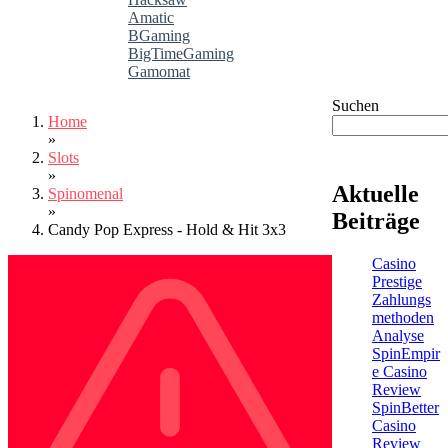
Amatic
BGaming
BigTimeGaming
Gamomat
Suchen
Home
»
Slots
»
Aktuelle
Spinomenal
»
Beiträge
Candy Pop Express - Hold & Hit 3x3
Casino
Prestige
Zahlungs
methoden
Analyse
SpinEmpir
e Casino
Review
SpinBetter
Casino
Review