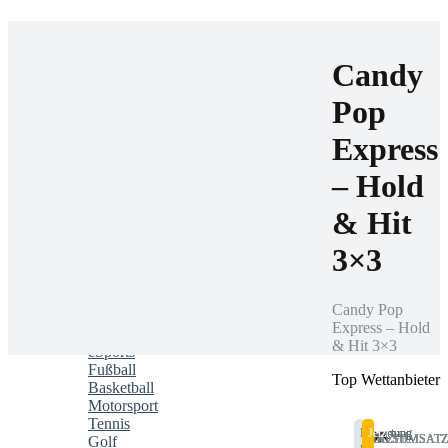
Home
Candy
Wettanbieter
Alle Wettanbieter
Pop
Beste Wettanbieter
Neue Wettanbieter
Express
Krypto Wettanbieter
Bonis
– Hold
Alle Bonis
Neue Bonis
& Hit
Boni ohne Einzahlung
Einzahlungsbonus
3×3
Exclusive Bonus
Cashback
Freiwetten
Candy Pop
Märtke
Express – Hold
Alle Märkte
& Hit 3×3
eSports
Fußball
Top Wettanbieter
Basketball
Motorsport
Tennis
Bewertung
Bewertung
Bewertung
Bewertung
Bewertung
Bewertung
Bewertung
Bewertung
Jetzt
Jetzt
Jetzt
Jetzt
Jetzt
Jetzt
Jetzt
Jetzt
XON
BESITZER:
JAHRESUMSATZ
JAHRESUMSATZ
JAHRESUMSATZ
JAHRESUMSATZ
JAHRESUMSATZ
JAHRESUMSATZ
JAHRESUMSATZ
Golf