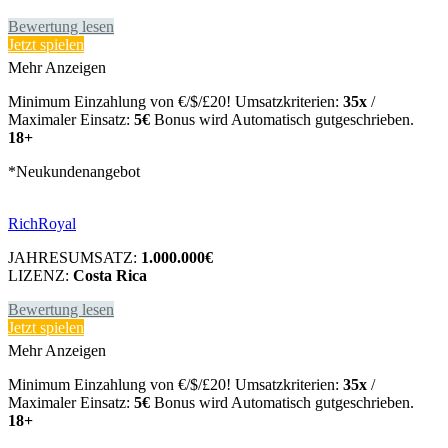
Bewertung lesen
Jetzt spielen
Mehr Anzeigen
Minimum Einzahlung von €/$/£20! Umsatzkriterien:
35x
/
Maximaler Einsatz:
5€
Bonus wird Automatisch gutgeschrieben.
18+
*Neukundenangebot
RichRoyal
JAHRESUMSATZ:
1.000.000€
LIZENZ:
Costa Rica
Bewertung lesen
Jetzt spielen
Mehr Anzeigen
Minimum Einzahlung von €/$/£20! Umsatzkriterien:
35x
/
Maximaler Einsatz:
5€
Bonus wird Automatisch gutgeschrieben.
18+