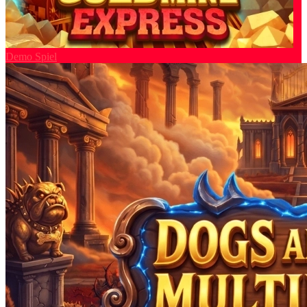
Demo Spiel