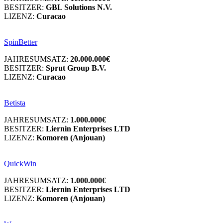
BESITZER:
GBL Solutions N.V.
LIZENZ:
Curacao
SpinBetter
JAHRESUMSATZ:
20.000.000€
BESITZER:
Sprut Group B.V.
LIZENZ:
Curacao
Betista
JAHRESUMSATZ:
1.000.000€
BESITZER:
Liernin Enterprises LTD
LIZENZ:
Komoren (Anjouan)
QuickWin
JAHRESUMSATZ:
1.000.000€
BESITZER:
Liernin Enterprises LTD
LIZENZ:
Komoren (Anjouan)