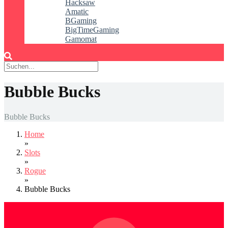
Hacksaw
Amatic
BGaming
BigTimeGaming
Gamomat
Bubble Bucks
Bubble Bucks
Home
»
Slots
»
Rogue
»
Bubble Bucks