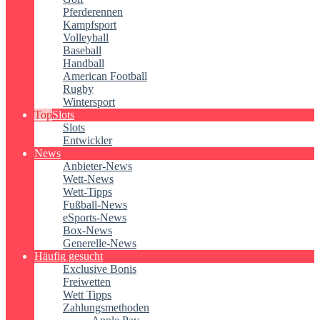
Pferderennen
Kampfsport
Volleyball
Baseball
Handball
American Football
Rugby
Wintersport
Slots
Slots
Entwickler
News
Anbieter-News
Wett-News
Wett-Tipps
Fußball-News
eSports-News
Box-News
Generelle-News
Häufig gesucht
Exclusive Bonis
Freiwetten
Wett Tipps
Zahlungsmethoden