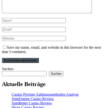
Save my name, email, and website in this browser for the next
time I comment.
Suchen
Suchen
Aktuelle Beiträge
Casino Prestige Zahlungsmethoden Analyse
SpinEmpire Casino Review
SpinBetter Casino Review
Wyns Casino Review