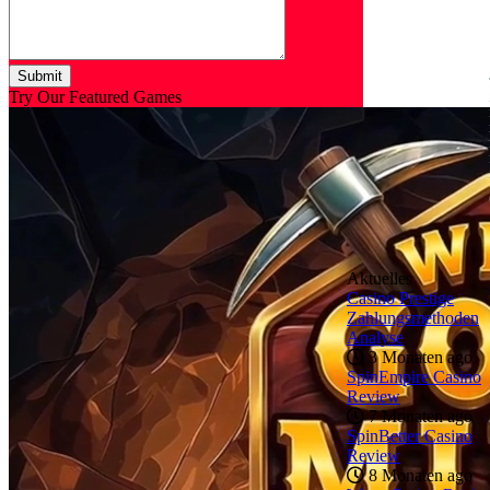
Submit
Try Our Featured Games
Aktuelles
Casino Prestige
Zahlungsmethoden
Analyse
3 Monaten ago
SpinEmpire Casino
Review
7 Monaten ago
SpinBetter Casino
Review
8 Monaten ago