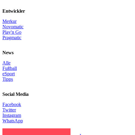
Entwickler
Merkur
Novomatic
Play'n Go
Pragmatic
News
Alle
Fußball
eSport
Tipps
Social Media
Facebook
Twitter
Instagram
WhatsApp
© Copyright 2025