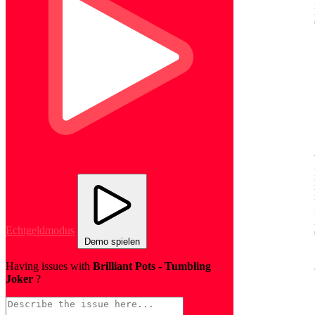
Echtgeldmodus
Demo spielen
Having issues with
Brilliant Pots - Tumbling
Joker
?