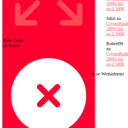
200% bis
zu 2.500€
Silizi
zu
CryptoRush
200% bis
zu 2.500€
Rate Game
Robert99
(
0
Votes)
zu
CryptoRush
200% bis
zu 2.500€
Neue Wettanbieter