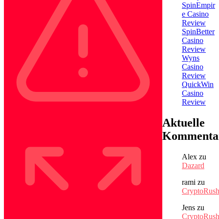
SpinEmpir
e Casino
Review
SpinBetter
Casino
Review
Wyns
Casino
Review
QuickWin
Casino
Review
Aktuelle
Kommenta
Alex
zu
Dazard
rami
zu
CryptoRus
Jens
zu
CryptoRush